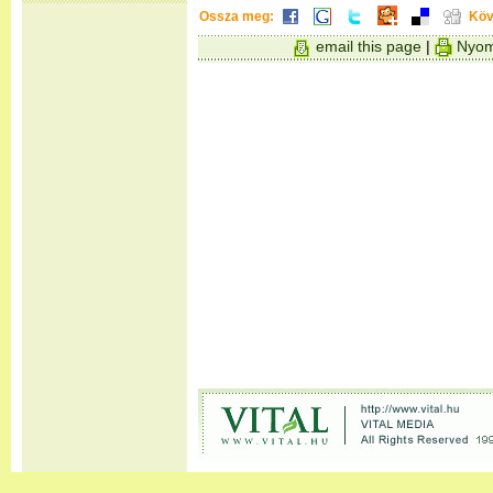
Ossza meg:
Köv
email this page
|
Nyom