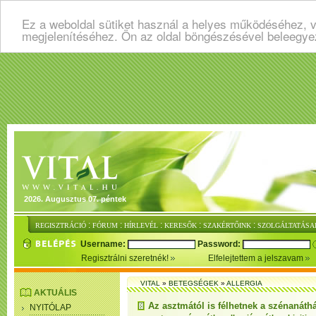
Ez a weboldal sütiket használ a helyes működéséhez, v
megjelenítéséhez. Ön az oldal böngészésével beleegye
2026. Augusztus 07. péntek
:
:
:
:
:
REGISZTRÁCIÓ
FÓRUM
HÍRLEVÉL
KERESŐK
SZAKÉRTŐINK
SZOLGÁLTATÁSA
Username:
Password:
Regisztrálni szeretnék!
Elfelejtettem a jelszavam
VITAL
»
BETEGSÉGEK
»
ALLERGIA
AKTUÁLIS
Az asztmától is félhetnek a szénanáth
NYITÓLAP