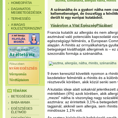
asztma, szénanátha, allergiás nátha, rhinitis
HOMEOPÁTIA
DAGANATOS
A szénanátha és a gyakori nátha nem cs
MEGBETEGEDÉSEK
kellemetlenséget, de összefügg a felnőttk
derült ki egy európai kutatásból.
TERHESSÉG
A MAGAS
Vásároljon a Vital EgészségPlázában!
KOLESZTERINSZINT
Francia kutatók az allergiás és nem allergiás
asztmával való potenciális kapcsolatát viz
egészségügyi felmérés, a European Comm
alapján. A rhinitis az orrnyálkahártya gyul
betegséget kiválthatják allergének is – ez a
szezonális formája a szénanátha.
NYÁRI EGÉSZSÉG
9 éven keresztül követték nyomon a rhiniti
Vérnyomás
kezdetekor felmérték a rhinitis és a különb
Térdfájdalom
résztvevők körében, akik közül senki sem 
A kutatás ideje alatt sokaknál jelentkezet
TÉMÁINK
mértékben (4%) azok körében, akik allergi
BETEGSÉGEK
„mezei” nátha is viszonylag nagy százalék
asztmára: az érintettek 3,1%-a betegedett
BABA-MAMA
tagjainál, akiknél sem allergia, sem rhiniti
EGÉSZSÉGES
mindössze 1,1% volt.
ÉLETMÓD
Az asztma kialakulását befolyásoló egyéb 