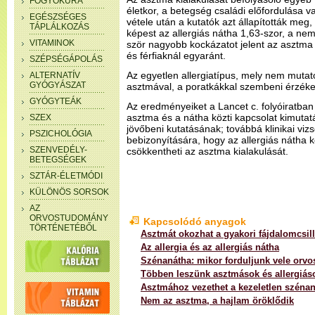
FOGYÓKÚRA
életkor, a betegség családi előfordulása 
EGÉSZSÉGES
vétele után a kutatók azt állapították meg
TÁPLÁLKOZÁS
képest az allergiás nátha 1,63-szor, a nem 
VITAMINOK
ször nagyobb kockázatot jelent az asztma
és férfiaknál egyaránt.
SZÉPSÉGÁPOLÁS
Az egyetlen allergiatípus, mely nem mutat
ALTERNATÍV
GYÓGYÁSZAT
asztmával, a poratkákkal szembeni érzéke
GYÓGYTEÁK
Az eredményeiket a Lancet c. folyóiratban 
asztma és a nátha közti kapcsolat kimutat
SZEX
jövőbeni kutatásának; továbbá klinikai vi
PSZICHOLÓGIA
bebizonyítására, hogy az allergiás nátha
SZENVEDÉLY-
csökkentheti az asztma kialakulását.
BETEGSÉGEK
SZTÁR-ÉLETMÓDI
KÜLÖNÖS SORSOK
AZ
ORVOSTUDOMÁNY
Kapcsolódó anyagok
TÖRTÉNETÉBŐL
Asztmát okozhat a gyakori fájdalomcsill
Az allergia és az allergiás nátha
Szénanátha: mikor forduljunk vele orv
Többen leszünk asztmások és allergiáso
Asztmához vezethet a kezeletlen széna
Nem az asztma, a hajlam öröklődik