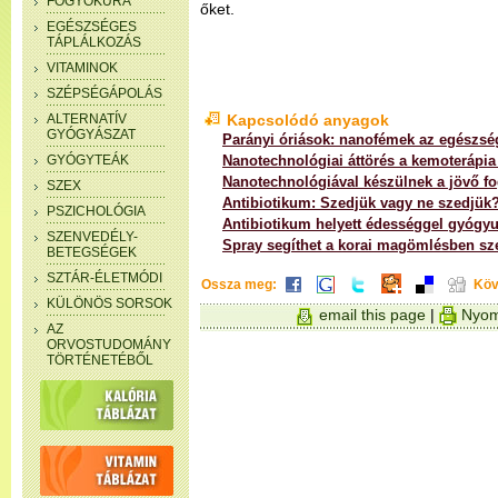
FOGYÓKÚRA
őket.
EGÉSZSÉGES
TÁPLÁLKOZÁS
VITAMINOK
SZÉPSÉGÁPOLÁS
ALTERNATÍV
Kapcsolódó anyagok
GYÓGYÁSZAT
Parányi óriások: nanofémek az egészsé
GYÓGYTEÁK
Nanotechnológiai áttörés a kemoterápia 
Nanotechnológiával készülnek a jövő fo
SZEX
Antibiotikum: Szedjük vagy ne szedjük
PSZICHOLÓGIA
Antibiotikum helyett édességgel gyógyu
SZENVEDÉLY-
Spray segíthet a korai magömlésben s
BETEGSÉGEK
SZTÁR-ÉLETMÓDI
Ossza meg:
Köv
KÜLÖNÖS SORSOK
email this page
|
Nyom
AZ
ORVOSTUDOMÁNY
TÖRTÉNETÉBŐL