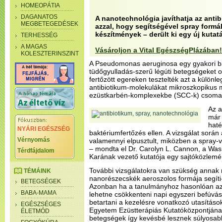
HOMEOPÁTIA
DAGANATOS
A nanotechnológia javíthatja az ant
MEGBETEGEDÉSEK
azzal, hogy segítségével spray formá
készítmények – derült ki egy új kutat
TERHESSÉG
A MAGAS
Vásároljon a Vital EgészségPlázában!
KOLESZTERINSZINT
A Pseudomonas aeruginosa egy gyakori b
tüdőgyulladás-szerű légúti betegségeket 
fertőzött egereken tesztelték azt a különle
antibiotikum-molekulákat mikroszkopikus m
ezüstkarbén-komplexekbe (SCC-k) csomag
Az a
már 
haté
NYÁRI EGÉSZSÉG
baktériumfertőzés ellen. A vizsgálat során 
Vérnyomás
valamennyi elpusztult, miközben a spray-v
– mondta el Dr. Carolyn L. Cannon, a Wa
Térdfájdalom
Karának vezető kutatója egy sajtóközlem
További vizsgálatokra van szükség annak
TÉMÁINK
nanorészecskék aeroszolos formája segíti-
BETEGSÉGEK
Azonban ha a tanulmányhoz hasonlóan az 
BABA-MAMA
lehetne csökkenteni napi egyszeri befúvá
betartani a kezelésre vonatkozó utasítás
EGÉSZSÉGES
Egyetem Ezüstterápiás Kutatóközpontjának
ÉLETMÓD
betegségek így kevésbé lesznek súlyosabb