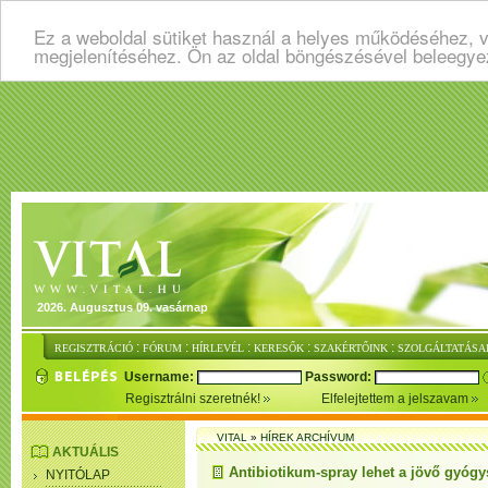
Ez a weboldal sütiket használ a helyes működéséhez, v
megjelenítéséhez. Ön az oldal böngészésével beleegye
2026. Augusztus 09. vasárnap
:
:
:
:
:
REGISZTRÁCIÓ
FÓRUM
HÍRLEVÉL
KERESŐK
SZAKÉRTŐINK
SZOLGÁLTATÁSA
Username:
Password:
Regisztrálni szeretnék!
Elfelejtettem a jelszavam
VITAL
»
HÍREK ARCHÍVUM
AKTUÁLIS
Antibiotikum-spray lehet a jövő gyógy
NYITÓLAP