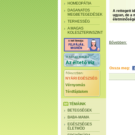
HOMEOPÁTIA
DAGANATOS
A rettegett 
MEGBETEGEDÉSEK
ugyan, de a m
életminőség
TERHESSÉG
A MAGAS
KOLESZTERINSZINT
Bővebben:
Ossza meg:
NYÁRI EGÉSZSÉG
Vérnyomás
Térdfájdalom
TÉMÁINK
BETEGSÉGEK
BABA-MAMA
EGÉSZSÉGES
ÉLETMÓD