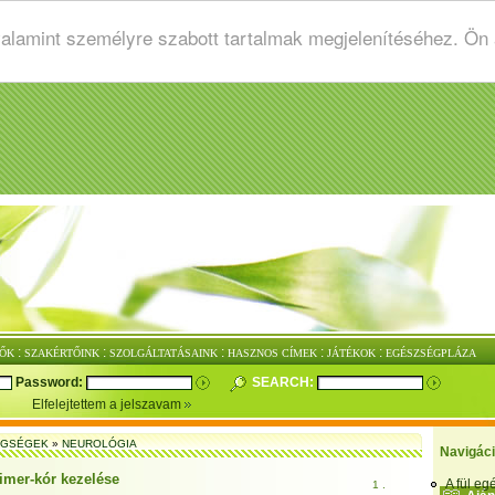
valamint személyre szabott tartalmak megjelenítéséhez. Ön
:
:
:
:
:
ŐK
SZAKÉRTŐINK
SZOLGÁLTATÁSAINK
HASZNOS CÍMEK
JÁTÉKOK
EGÉSZSÉGPLÁZA
Password:
SEARCH:
Elfelejtettem a jelszavam
EGSÉGEK
»
NEUROLÓGIA
Navigác
imer-kór kezelése
A fül e
1 .