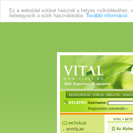
Ez a weboldal sütiket használ a helyes működéséhez, 
beleegyezik a sütik használatába.
További információ
2026. Augusztus 09. vasárnap
:
:
:
REGISZTRÁCIÓ
FÓRUM
HÍRLEVÉL
KERES
Username:
Regisztrálni szeretnék!
VITAL
»
BET
AKTUÁLIS
Az Alzhe
NYITÓLAP