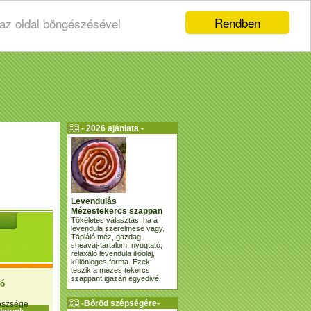
Rendben
 az oldal böngészésével
- 2026 ajánlata -
Levendulás
Mézestekercs szappan
Tökéletes választás, ha a
levendula szerelmese vagy.
Tápláló méz, gazdag
sheavaj-tartalom, nyugtató,
relaxáló levendula illóolaj,
különleges forma. Ezek
teszik a mézes tekercs
szappant igazán egyedivé.
ió
-Bőröd szépségére-
gészsége