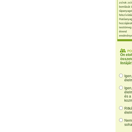
zsírok zsí
bomlását 
tápanyago
felszívódá
Hatóanyag
hozzájárul
testtömeg
étrend
eredmény
PO
Ön elo
összet
listáját
Igen
élel
Igen
élel
és a
kozm
Ritk
élel
Nem,
soha