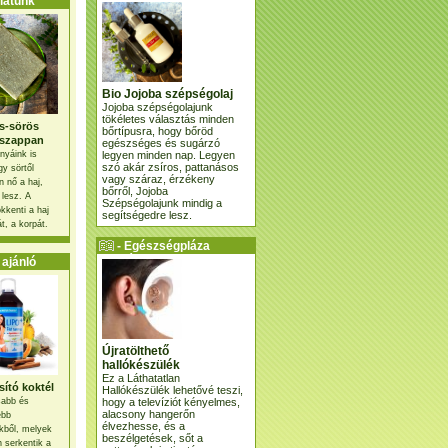
atunk
Bio Jojoba szépségolaj
Jojoba szépségolajunk
tökéletes választás minden
s-sörös
bőrtípusra, hogy bőröd
szappan
egészséges és sugárzó
legyen minden nap. Legyen
nyáink is
szó akár zsíros, pattanásos
gy sörtől
vagy száraz, érzékeny
 nő a haj,
bőrről, Jojoba
 lesz. A
Szépségolajunk mindig a
kkenti a haj
segítségedre lesz.
t, a korpát.
- Egészségpláza
ajánlatunk -
ajánló
Újratölthető
hallókészülék
Ez a Láthatatlan
ító koktél
Hallókészülék lehetővé teszi,
hogy a televíziót kényelmes,
osabb és
alacsony hangerőn
ebb
élvezhesse, és a
kből, melyek
beszélgetések, sőt a
 serkentik a