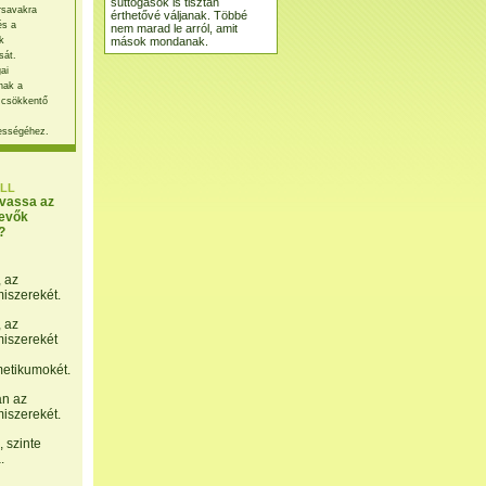
suttogások is tisztán
rsavakra
érthetővé váljanak. Többé
és a
nem marad le arról, amit
mások mondanak.
k
sát.
ai
nak a
 csökkentő
ességéhez.
LL
lvassa az
evők
?
, az
miszerekét.
, az
miszerekét
etikumokét.
án az
miszerekét.
 szinte
.