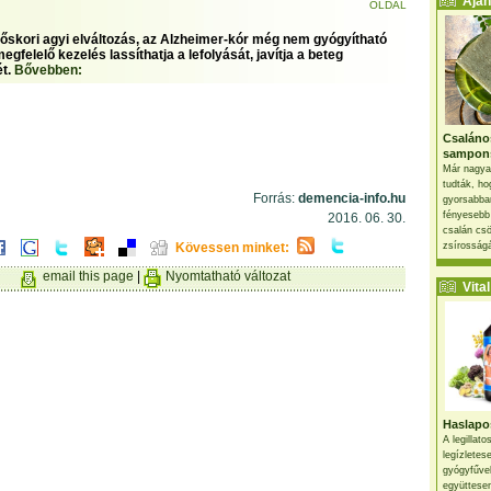
Ajánl
OLDAL
időskori agyi elváltozás, az Alzheimer-kór még nem gyógyítható
egfelelő kezelés lassíthatja a lefolyását, javítja a beteg
ét.
Bővebben:
Csaláno
sampon
Már nagya
tudták, ho
Forrás:
demencia-info.hu
gyorsabban
fényesebb
2016. 06. 30.
csalán csö
Kövessen minket:
zsírosságá
email this page
|
Nyomtatható változat
Vital 
Haslapos
A legillat
legízletes
gyógyfűve
együttesen