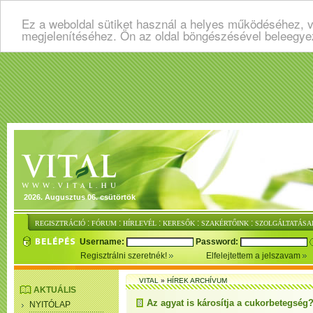
Ez a weboldal sütiket használ a helyes működéséhez, v
megjelenítéséhez. Ön az oldal böngészésével beleegye
2026. Augusztus 06. csütörtök
:
:
:
:
:
REGISZTRÁCIÓ
FÓRUM
HÍRLEVÉL
KERESŐK
SZAKÉRTŐINK
SZOLGÁLTATÁSA
Username:
Password:
Regisztrálni szeretnék!
Elfelejtettem a jelszavam
VITAL
»
HÍREK ARCHÍVUM
AKTUÁLIS
Az agyat is károsítja a cukorbetegség
NYITÓLAP