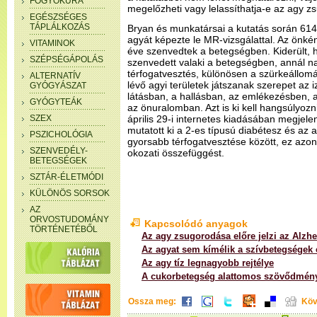
FOGYÓKÚRA
megelőzheti vagy lelassíthatja-e az agy z
EGÉSZSÉGES
TÁPLÁLKOZÁS
Bryan és munkatársai a kutatás során 614 
agyát képezte le MR-vizsgálattal. Az önké
VITAMINOK
éve szenvedtek a betegségben. Kiderült, 
SZÉPSÉGÁPOLÁS
szenvedett valaki a betegségben, annál n
térfogatvesztés, különösen a szürkeállo
ALTERNATÍV
lévő agyi területek játszanak szerepet az
GYÓGYÁSZAT
látásban, a hallásban, az emlékezésben,
GYÓGYTEÁK
az önuralomban. Azt is ki kell hangsúlyoz
SZEX
április 29-i internetes kiadásában megjele
mutatott ki a 2-es típusú diabétesz és az
PSZICHOLÓGIA
gyorsabb térfogatvesztése között, ez azo
SZENVEDÉLY-
okozati összefüggést.
BETEGSÉGEK
SZTÁR-ÉLETMÓDI
KÜLÖNÖS SORSOK
AZ
ORVOSTUDOMÁNY
Kapcsolódó anyagok
TÖRTÉNETÉBŐL
Az agy zsugorodása előre jelzi az Alzhe
Az agyat sem kímélik a szívbetegségek 
Az agy tíz legnagyobb rejtélye
A cukorbetegség alattomos szövődmén
Ossza meg:
Köv