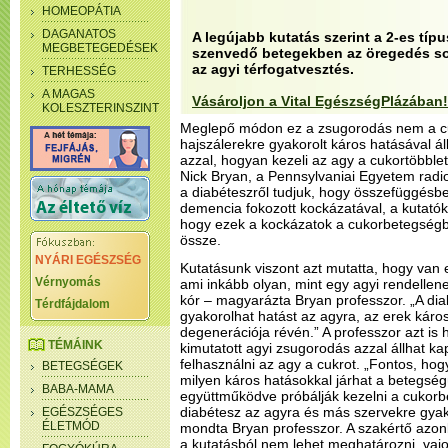
HOMEOPÁTIA
DAGANATOS
A legújabb kutatás szerint a 2-es tí
MEGBETEGEDÉSEK
szenvedő betegekben az öregedés so
az agyi térfogatvesztés.
TERHESSÉG
A MAGAS
Vásároljon a Vital EgészségPlázában!
KOLESZTERINSZINT
Meglepő módon ez a zsugorodás nem a c
hajszálerekre gyakorolt káros hatásával 
azzal, hogyan kezeli az agy a cukortöbblete
Nick Bryan, a Pennsylvaniai Egyetem radi
a diabéteszről tudjuk, hogy összefüggésbe
demencia fokozott kockázatával, a kutató
hogy ezek a kockázatok a cukorbetegségb
össze.
NYÁRI EGÉSZSÉG
Kutatásunk viszont azt mutatta, hogy van 
Vérnyomás
ami inkább olyan, mint egy agyi rendellen
kór – magyarázta Bryan professzor. „A dia
Térdfájdalom
gyakorolhat hatást az agyra, az erek káro
degenerációja révén.” A professzor azt is 
TÉMÁINK
kimutatott agyi zsugorodás azzal állhat k
felhasználni az agy a cukrot. „Fontos, ho
BETEGSÉGEK
milyen káros hatásokkal járhat a betegség
BABA-MAMA
együttműködve próbálják kezelni a cukorb
diabétesz az agyra és más szervekre gyako
EGÉSZSÉGES
ÉLETMÓD
mondta Bryan professzor. A szakértő azon
a kutatásból nem lehet meghatározni, vaj