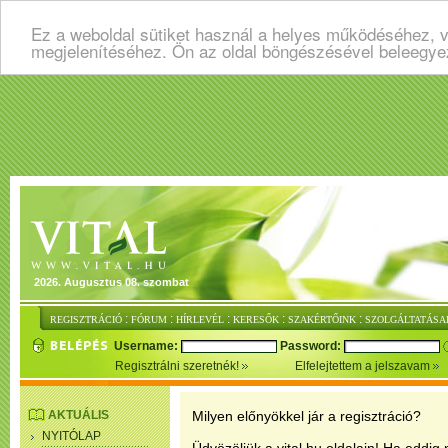
Ez a weboldal sütiket használ a helyes működéséhez, v
megjelenítéséhez. Ön az oldal böngészésével beleegye
2026. Augusztus 08. szombat
:
:
:
:
:
REGISZTRÁCIÓ
FÓRUM
HÍRLEVÉL
KERESŐK
SZAKÉRTŐINK
SZOLGÁLTATÁSA
Username:
Password:
Regisztrálni szeretnék!
Elfelejtettem a jelszavam
AKTUÁLIS
Milyen előnyökkel jár a regisztráció?
NYITÓLAP