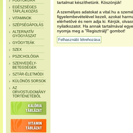
FOGYÓKÚRA
tartalmat készíthetünk. Köszönjük!
EGÉSZSÉGES
TÁPLÁLKOZÁS
A személyes adatokat a vital.hu a szemé
figyelembevételével kezeli, azokat har
VITAMINOK
elérhetővé és nem adja ki. Kérjük, olvas
SZÉPSÉGÁPOLÁS
nyilatkozatot. Ha annak tartalmával egye
nyomja meg a "Regisztrálj!" gombot!
ALTERNATÍV
GYÓGYÁSZAT
GYÓGYTEÁK
SZEX
PSZICHOLÓGIA
SZENVEDÉLY-
BETEGSÉGEK
SZTÁR-ÉLETMÓDI
KÜLÖNÖS SORSOK
AZ
ORVOSTUDOMÁNY
TÖRTÉNETÉBŐL