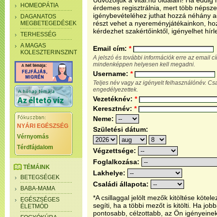
Üdvözöljük a vital.hu oldalain! Ha eddi
HOMEOPÁTIA
érdemes regisztrálnia, mert több népsze
igénybevételéhez juthat hozzá néhány ada
DAGANATOS
részt vehet a nyereményjátékainkon, ho
MEGBETEGEDÉSEK
kérdezhet szakértőinktől, igényelhet hírl
TERHESSÉG
A MAGAS
Email cím:
*
KOLESZTERINSZINT
A jelszó és további információk erre az email 
mindenképpen helyesen kell megadni.
Username:
*
Teljes név vagy az igényelt felhasználónév. C
engedélyezettek.
Vezetéknév:
*
Keresztnév:
*
Neme:
NYÁRI EGÉSZSÉG
Születési dátum:
Vérnyomás
Térdfájdalom
Végzettsége:
Foglalkozása:
TÉMÁINK
Lakhelye:
BETEGSÉGEK
Családi állapota:
BABA-MAMA
*A csillaggal jelölt mezők kitöltése köt
EGÉSZSÉGES
segíti, ha a többi mezőt is kitölti. Ha j
ÉLETMÓD
pontosabb, célzottabb, az Ön igényeine