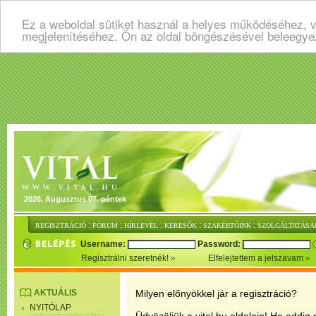
Ez a weboldal sütiket használ a helyes működéséhez, v
megjelenítéséhez. Ön az oldal böngészésével beleegye
2026. Augusztus 07. péntek
:
:
:
:
:
REGISZTRÁCIÓ
FÓRUM
HÍRLEVÉL
KERESŐK
SZAKÉRTŐINK
SZOLGÁLTATÁSA
Username:
Password:
Regisztrálni szeretnék!
Elfelejtettem a jelszavam
AKTUÁLIS
Milyen előnyökkel jár a regisztráció?
NYITÓLAP