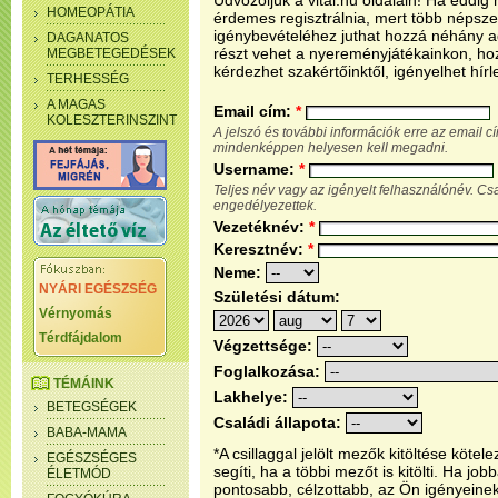
Üdvözöljük a vital.hu oldalain! Ha eddi
HOMEOPÁTIA
érdemes regisztrálnia, mert több népsze
igénybevételéhez juthat hozzá néhány ada
DAGANATOS
részt vehet a nyereményjátékainkon, ho
MEGBETEGEDÉSEK
kérdezhet szakértőinktől, igényelhet hírl
TERHESSÉG
A MAGAS
Email cím:
*
KOLESZTERINSZINT
A jelszó és további információk erre az email 
mindenképpen helyesen kell megadni.
Username:
*
Teljes név vagy az igényelt felhasználónév. C
engedélyezettek.
Vezetéknév:
*
Keresztnév:
*
Neme:
NYÁRI EGÉSZSÉG
Születési dátum:
Vérnyomás
Térdfájdalom
Végzettsége:
Foglalkozása:
TÉMÁINK
Lakhelye:
BETEGSÉGEK
Családi állapota:
BABA-MAMA
*A csillaggal jelölt mezők kitöltése köt
EGÉSZSÉGES
segíti, ha a többi mezőt is kitölti. Ha j
ÉLETMÓD
pontosabb, célzottabb, az Ön igényeine