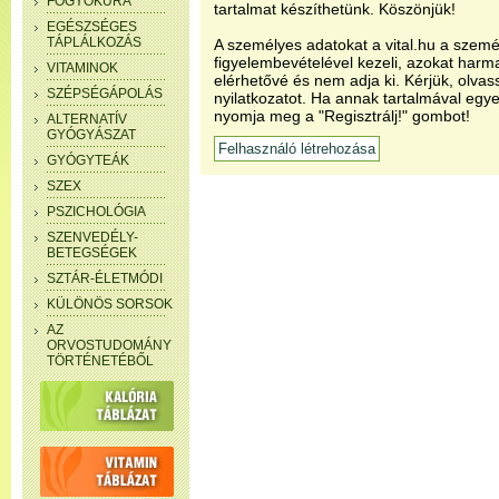
FOGYÓKÚRA
tartalmat készíthetünk. Köszönjük!
EGÉSZSÉGES
TÁPLÁLKOZÁS
A személyes adatokat a vital.hu a szemé
figyelembevételével kezeli, azokat har
VITAMINOK
elérhetővé és nem adja ki. Kérjük, olvas
SZÉPSÉGÁPOLÁS
nyilatkozatot. Ha annak tartalmával egye
nyomja meg a "Regisztrálj!" gombot!
ALTERNATÍV
GYÓGYÁSZAT
GYÓGYTEÁK
SZEX
PSZICHOLÓGIA
SZENVEDÉLY-
BETEGSÉGEK
SZTÁR-ÉLETMÓDI
KÜLÖNÖS SORSOK
AZ
ORVOSTUDOMÁNY
TÖRTÉNETÉBŐL