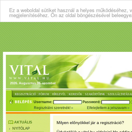
Ez a weboldal sütiket használ a helyes működéséhez, v
megjelenítéséhez. Ön az oldal böngészésével beleegye
2026. Augusztus 08. szombat
:
:
:
:
:
REGISZTRÁCIÓ
FÓRUM
HÍRLEVÉL
KERESŐK
SZAKÉRTŐINK
SZOLGÁLTATÁSA
Username:
Password:
Regisztrálni szeretnék!
Elfelejtettem a jelszavam
AKTUÁLIS
Milyen előnyökkel jár a regisztráció?
NYITÓLAP