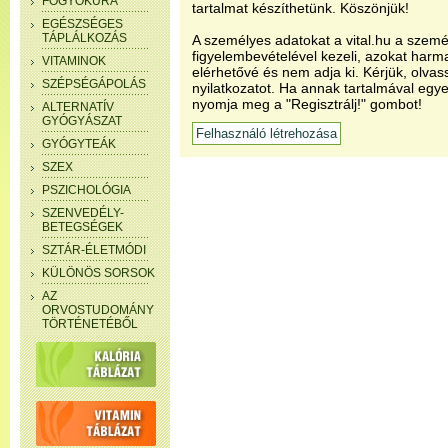
FOGYÓKÚRA
tartalmat készíthetünk. Köszönjük!
EGÉSZSÉGES
TÁPLÁLKOZÁS
A személyes adatokat a vital.hu a szemé
figyelembevételével kezeli, azokat har
VITAMINOK
elérhetővé és nem adja ki. Kérjük, olvas
SZÉPSÉGÁPOLÁS
nyilatkozatot. Ha annak tartalmával egye
nyomja meg a "Regisztrálj!" gombot!
ALTERNATÍV
GYÓGYÁSZAT
GYÓGYTEÁK
SZEX
PSZICHOLÓGIA
SZENVEDÉLY-
BETEGSÉGEK
SZTÁR-ÉLETMÓDI
KÜLÖNÖS SORSOK
AZ
ORVOSTUDOMÁNY
TÖRTÉNETÉBŐL