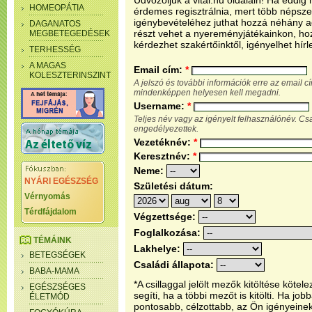
Üdvözöljük a vital.hu oldalain! Ha eddi
HOMEOPÁTIA
érdemes regisztrálnia, mert több népsze
igénybevételéhez juthat hozzá néhány ada
DAGANATOS
részt vehet a nyereményjátékainkon, ho
MEGBETEGEDÉSEK
kérdezhet szakértőinktől, igényelhet hírl
TERHESSÉG
A MAGAS
Email cím:
*
KOLESZTERINSZINT
A jelszó és további információk erre az email 
mindenképpen helyesen kell megadni.
Username:
*
Teljes név vagy az igényelt felhasználónév. C
engedélyezettek.
Vezetéknév:
*
Keresztnév:
*
Neme:
NYÁRI EGÉSZSÉG
Születési dátum:
Vérnyomás
Térdfájdalom
Végzettsége:
Foglalkozása:
TÉMÁINK
Lakhelye:
BETEGSÉGEK
Családi állapota:
BABA-MAMA
*A csillaggal jelölt mezők kitöltése köt
EGÉSZSÉGES
segíti, ha a többi mezőt is kitölti. Ha j
ÉLETMÓD
pontosabb, célzottabb, az Ön igényeine