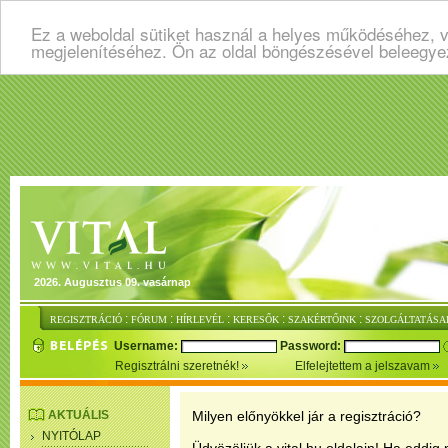
Ez a weboldal sütiket használ a helyes működéséhez, v
megjelenítéséhez. Ön az oldal böngészésével beleegye
2026. Augusztus 09. vasárnap
:
:
:
:
:
REGISZTRÁCIÓ
FÓRUM
HÍRLEVÉL
KERESŐK
SZAKÉRTŐINK
SZOLGÁLTATÁSA
Username:
Password:
Regisztrálni szeretnék!
Elfelejtettem a jelszavam
AKTUÁLIS
Milyen előnyökkel jár a regisztráció?
NYITÓLAP