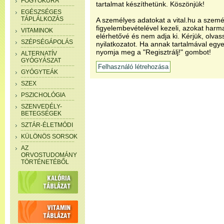
FOGYÓKÚRA
tartalmat készíthetünk. Köszönjük!
EGÉSZSÉGES
TÁPLÁLKOZÁS
A személyes adatokat a vital.hu a szemé
figyelembevételével kezeli, azokat har
VITAMINOK
elérhetővé és nem adja ki. Kérjük, olvas
SZÉPSÉGÁPOLÁS
nyilatkozatot. Ha annak tartalmával egye
nyomja meg a "Regisztrálj!" gombot!
ALTERNATÍV
GYÓGYÁSZAT
GYÓGYTEÁK
SZEX
PSZICHOLÓGIA
SZENVEDÉLY-
BETEGSÉGEK
SZTÁR-ÉLETMÓDI
KÜLÖNÖS SORSOK
AZ
ORVOSTUDOMÁNY
TÖRTÉNETÉBŐL