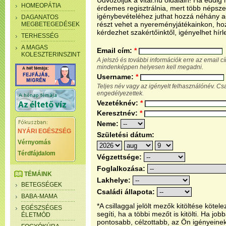
Üdvözöljük a vital.hu oldalain! Ha eddi
HOMEOPÁTIA
érdemes regisztrálnia, mert több népsze
igénybevételéhez juthat hozzá néhány ada
DAGANATOS
részt vehet a nyereményjátékainkon, ho
MEGBETEGEDÉSEK
kérdezhet szakértőinktől, igényelhet hírl
TERHESSÉG
A MAGAS
Email cím:
*
KOLESZTERINSZINT
A jelszó és további információk erre az email 
mindenképpen helyesen kell megadni.
Username:
*
Teljes név vagy az igényelt felhasználónév. C
engedélyezettek.
Vezetéknév:
*
Keresztnév:
*
Neme:
NYÁRI EGÉSZSÉG
Születési dátum:
Vérnyomás
Térdfájdalom
Végzettsége:
Foglalkozása:
TÉMÁINK
Lakhelye:
BETEGSÉGEK
Családi állapota:
BABA-MAMA
*A csillaggal jelölt mezők kitöltése köt
EGÉSZSÉGES
segíti, ha a többi mezőt is kitölti. Ha j
ÉLETMÓD
pontosabb, célzottabb, az Ön igényeine