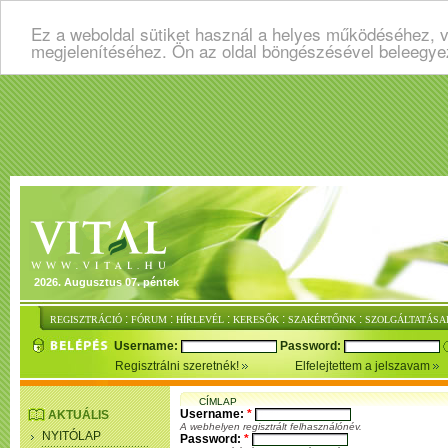
Ez a weboldal sütiket használ a helyes működéséhez, v
megjelenítéséhez. Ön az oldal böngészésével beleegye
2026. Augusztus 07. péntek
:
:
:
:
:
REGISZTRÁCIÓ
FÓRUM
HÍRLEVÉL
KERESŐK
SZAKÉRTŐINK
SZOLGÁLTATÁSA
Username:
Password:
Regisztrálni szeretnék!
Elfelejtettem a jelszavam
CÍMLAP
Username:
*
AKTUÁLIS
A webhelyen regisztrált felhasználónév.
NYITÓLAP
Password:
*