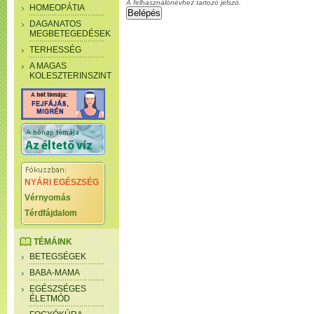
A felhasználónévhez tartozó jelszó.
HOMEOPÁTIA
DAGANATOS
MEGBETEGEDÉSEK
TERHESSÉG
A MAGAS
KOLESZTERINSZINT
NYÁRI EGÉSZSÉG
Vérnyomás
Térdfájdalom
TÉMÁINK
BETEGSÉGEK
BABA-MAMA
EGÉSZSÉGES
ÉLETMÓD