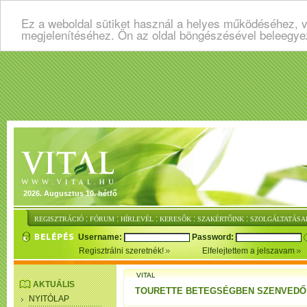
Ez a weboldal sütiket használ a helyes működéséhez, v
megjelenítéséhez. Ön az oldal böngészésével beleegye
2026. Augusztus 10. hétfő
:
:
:
:
:
REGISZTRÁCIÓ
FÓRUM
HÍRLEVÉL
KERESŐK
SZAKÉRTŐINK
SZOLGÁLTATÁSA
Username:
Password:
Regisztrálni szeretnék!
Elfelejtettem a jelszavam
VITAL
AKTUÁLIS
TOURETTE BETEGSÉGBEN SZENVEDŐ
NYITÓLAP