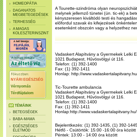
HOMEOPÁTIA
A Tourette-szindróma olyan neuropszichiát
DAGANATOS
melynek jellemző tünetei (ún. tic-ek) a bet
MEGBETEGEDÉSEK
kényszeresen kiváltódó testi és hangadás
TERHESSÉG
előfordul szavak és kifejezések önkéntele
esetenként obszcén vagy a helyzethez nem
A MAGAS
KOLESZTERINSZINT
Vadaskert Alapítvány a Gyermekek Lelki 
1021 Budapest, Hűvösvölgyi út 116.
Telefon: (1) 392-1400
Fax: (1) 392-1411
Honlap: http://www.vadaskertalapitvany.hu
NYÁRI EGÉSZSÉG
Vérnyomás
Tic-Tourette ambulancia
Vadaskert Alapítvány a Gyermekek Lelki 
Térdfájdalom
1021 Budapest, Hűvösvölgyi út 116.
Telefon: (1) 392-1400
TÉMÁINK
Fax: (1) 392-1411
Honlap:http://www.vadaskertalapitvany.hu/
BETEGSÉGEK
BABA-MAMA
Bejelentkezés: (1) 392-1435, (1) 392-144
EGÉSZSÉGES
Hétfő - Csütörtök: 15:00 -16:00 óra között
ÉLETMÓD
Péntek: 13:00 - 14:00 óra között