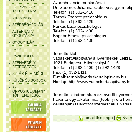
FOGYÓKÚRA
Az ambulancia munkatársai:
EGÉSZSÉGES
Dr. Gádoros Julianna szakorvos, gyermekp
TÁPLÁLKOZÁS
Telefon: (1) 392-1410
Tárnok Zsanett pszichológus
VITAMINOK
Telefon: (1) 392-1429
SZÉPSÉGÁPOLÁS
Farkas Luca pszichológus
Telefon: (1) 392-1400
ALTERNATÍV
Bognár Emese pszichológus
GYÓGYÁSZAT
Telefon: (1) 392-1438
GYÓGYTEÁK
SZEX
Tourette-klub
PSZICHOLÓGIA
Vadaskert Alapítvány a Gyermekek Lelki 
1021 Budapest, Hűvösvölgyi út 116.
SZENVEDÉLY-
BETEGSÉGEK
Telefon: (1) 392-1400, (1) 392-1429
Fax: (1) 392-1411
SZTÁR-ÉLETMÓDI
E-mail: tarnok@vadaskertalapitvany.hu
KÜLÖNÖS SORSOK
Honlap: http://www.vadaskertalapitvany.hu
AZ
ORVOSTUDOMÁNY
Tourette szindrómában szenvedő gyermek
TÖRTÉNETÉBŐL
havonta egy alkalommal (többnyire a hón
délutánján) találkozót szerveznek a Vadas
email this page
|
Nyom