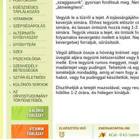
FOGYÓKÚRA
„szaggasunk”, gyorsan fordítsuk meg. Nem 
„átmelegíteni”.
EGÉSZSÉGES
TÁPLÁLKOZÁS
Vegyük le a tűzről a tejet. A tojássárgájáho
VITAMINOK
keverjük simára. Ehhez tegyünk először cs
SZÉPSÉGÁPOLÁS
simára, és lassan öntsünk hozzá még 1-2 dl
simára. Tegyük vissza a tejet, és öntsük h
ALTERNATÍV
folyamatos kevergetés mellett a tojást. Na
GYÓGYÁSZAT
kevergetve) forraljuk, sűrűsítsük.
GYÓGYTEÁK
SZEX
Végül állítsuk össze a hóvirág krémet: eg
üvegtál aljára tegyünk kétszersültet vagy
PSZICHOLÓGIA
mellé. Erre tegyünk rumos meggyet, majd
SZENVEDÉLY-
madártejet vagy pudingot. Tehetünk rá egy
BETEGSÉGEK
ismételjük mindaddig, amíg el nem fogy a 
habot, vagy ha pudinggal készítettük, tejs
SZTÁR-ÉLETMÓDI
KÜLÖNÖS SORSOK
Díszíthetjük a tetejét mazsolával, vagy re
AZ
hűtőbe 1-2 órára, és hidegen kínáljuk.
ORVOSTUDOMÁNY
TÖRTÉNETÉBŐL
kCal - 0 kJ / szem