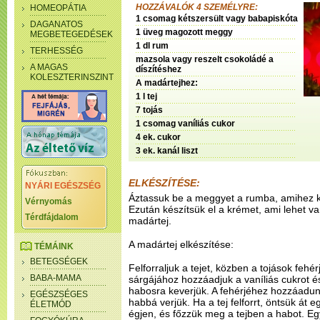
HOZZÁVALÓK 4 SZEMÉLYRE:
HOMEOPÁTIA
1 csomag kétszersült vagy babapiskóta
DAGANATOS
1 üveg magozott meggy
MEGBETEGEDÉSEK
1 dl rum
TERHESSÉG
mazsola vagy reszelt csokoládé a
A MAGAS
díszítéshez
KOLESZTERINSZINT
A madártejhez:
1 l tej
7 tojás
1 csomag vaníliás cukor
4 ek. cukor
3 ek. kanál liszt
ELKÉSZÍTÉSE:
NYÁRI EGÉSZSÉG
Áztassuk be a meggyet a rumba, amihez ke
Vérnyomás
Ezután készítsük el a krémet, ami lehet va
Térdfájdalom
madártej.
A madártej elkészítése:
TÉMÁINK
BETEGSÉGEK
Felforraljuk a tejet, közben a tojások fehér
BABA-MAMA
sárgájához hozzáadjuk a vaníliás cukrot és
habosra keverjük. A fehérjéhez hozzáadun
EGÉSZSÉGES
habbá verjük. Ha a tej felforrt, öntsük át
ÉLETMÓD
égjen, és főzzük meg a tejben a habot. E