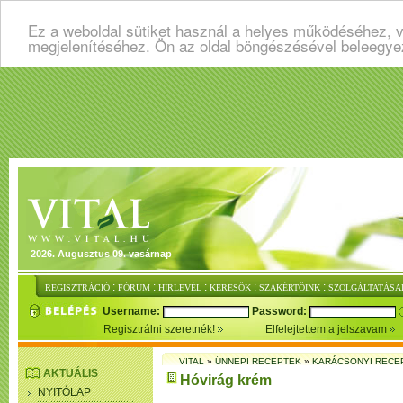
Ez a weboldal sütiket használ a helyes működéséhez, v
megjelenítéséhez. Ön az oldal böngészésével beleegye
2026. Augusztus 09. vasárnap
:
:
:
:
:
REGISZTRÁCIÓ
FÓRUM
HÍRLEVÉL
KERESŐK
SZAKÉRTŐINK
SZOLGÁLTATÁSA
Username:
Password:
Regisztrálni szeretnék!
Elfelejtettem a jelszavam
VITAL
»
ÜNNEPI RECEPTEK
»
KARÁCSONYI RECE
AKTUÁLIS
Hóvirág krém
NYITÓLAP