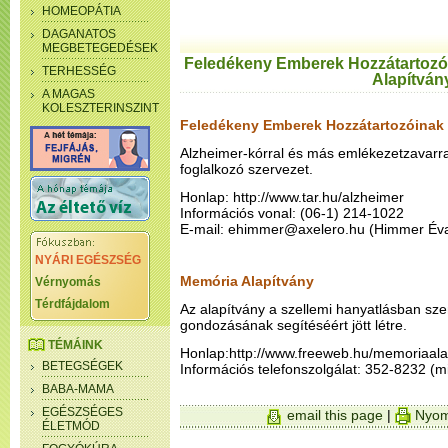
HOMEOPÁTIA
DAGANATOS
MEGBETEGEDÉSEK
Feledékeny Emberek Hozzátartozó
TERHESSÉG
Alapítván
A MAGAS
KOLESZTERINSZINT
Feledékeny Emberek Hozzátartozóinak
Alzheimer-kórral és más emlékezetzavarr
foglalkozó szervezet.
Honlap: http://www.tar.hu/alzheimer
Információs vonal: (06-1) 214-1022
E-mail: ehimmer@axelero.hu (Himmer Éva
NYÁRI EGÉSZSÉG
Memória Alapítvány
Vérnyomás
Térdfájdalom
Az alapítvány a szellemi hanyatlásban s
gondozásának segítéséért jött létre.
TÉMÁINK
Honlap:http://www.freeweb.hu/memoriaala
BETEGSÉGEK
Információs telefonszolgálat: 352-8232 (
BABA-MAMA
EGÉSZSÉGES
email this page
|
Nyom
ÉLETMÓD