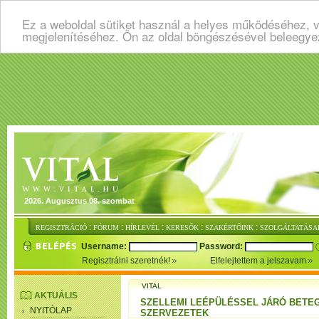
Ez a weboldal sütiket használ a helyes működéséhez, v
megjelenítéséhez. Ön az oldal böngészésével beleegye
2026. Augusztus 08. szombat
:
:
:
:
:
REGISZTRÁCIÓ
FÓRUM
HÍRLEVÉL
KERESŐK
SZAKÉRTŐINK
SZOLGÁLTATÁSA
Username:
Password:
Regisztrálni szeretnék!
Elfelejtettem a jelszavam
VITAL
AKTUÁLIS
SZELLEMI LEÉPÜLÉSSEL JÁRÓ BET
NYITÓLAP
SZERVEZETEK