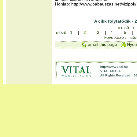
Honlap: http://www.babauszas.net/vizipok/
A cikk folytatódik - 2
« első
‹
előző
1
. |
2
. |
3
. |
4
. |
5
. |
következő ›
uto
email this page
|
Nyom