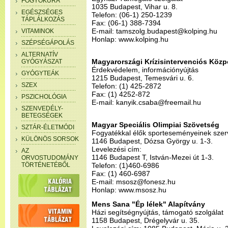
FOGYÓKÚRA
1035 Budapest, Vihar u. 8.
EGÉSZSÉGES
Telefon: (06-1) 250-1239
TÁPLÁLKOZÁS
Fax: (06-1) 388-7394
E-mail: tamszolg.budapest@kolping.hu
VITAMINOK
Honlap: www.kolping.hu
SZÉPSÉGÁPOLÁS
ALTERNATÍV
Magyarországi Krízisintervenciós Közp
GYÓGYÁSZAT
Érdekvédelem, információnyújtás
GYÓGYTEÁK
1215 Budapest, Temesvári u. 6.
SZEX
Telefon: (1) 425-2872
Fax: (1) 4252-872
PSZICHOLÓGIA
E-mail: kanyik.csaba@freemail.hu
SZENVEDÉLY-
BETEGSÉGEK
Magyar Speciális Olimpiai Szövetség
SZTÁR-ÉLETMÓDI
Fogyatékkal élők sporteseményeinek szer
KÜLÖNÖS SORSOK
1146 Budapest, Dózsa György u. 1-3.
Levelezési cím:
AZ
1146 Budapest T, István-Mezei út 1-3.
ORVOSTUDOMÁNY
TÖRTÉNETÉBŐL
Telefon: (1)460-6986
Fax: (1) 460-6987
E-mail: msosz@fonesz.hu
Honlap: www.msosz.hu
Mens Sana "Ép lélek" Alapítvány
Házi segítségnyújtás, támogató szolgálat
1158 Budapest, Drégelyvár u. 35.