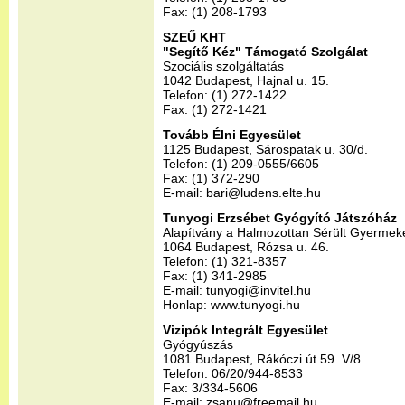
Fax: (1) 208-1793
SZEŰ KHT
"Segítő Kéz" Támogató Szolgálat
Szociális szolgáltatás
1042 Budapest, Hajnal u. 15.
Telefon: (1) 272-1422
Fax: (1) 272-1421
Tovább Élni Egyesület
1125 Budapest, Sárospatak u. 30/d.
Telefon: (1) 209-0555/6605
Fax: (1) 372-290
E-mail: bari@ludens.elte.hu
Tunyogi Erzsébet Gyógyító Játszóház
Alapítvány a Halmozottan Sérült Gyermek
1064 Budapest, Rózsa u. 46.
Telefon: (1) 321-8357
Fax: (1) 341-2985
E-mail: tunyogi@invitel.hu
Honlap: www.tunyogi.hu
Vizipók Integrált Egyesület
Gyógyúszás
1081 Budapest, Rákóczi út 59. V/8
Telefon: 06/20/944-8533
Fax: 3/334-5606
E-mail: zsanu@freemail.hu