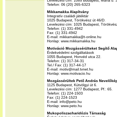
Levelezési cím: 1085 Budapest, Mária u. 34
Telefon: 06 (20) 265-6323
Mikkamakka Alapítvány
Integratív családi játéktár
1025 Budapest, Törökvész út 46/D.
Levelezési cím: 1025 Budapest, Törökvész
Telefon: (1) 331-4942
Fax: (1) 331-4942
E-mail: mikkamakka@t-online.hu
Honlap: www.mikkamakka.hu
Motiváció Mozgássérülteket Segítő Ala
Érdekvédelmi szolgáltatások
1055 Budapest, Honvéd utca 22.
Telefon: (1) 317-34-31
Tel./ Fax: (1) 317-44-17
E-mail: motiv@mail.tvnet.hu
Honlap: www.motivacio.hu
Mozgássérültek Pető András Nevelőkép
1125 Budapest, Kútvölgyi út 6.
Levelezési cím: 1277 Budapest, Pf.: 65.
Telefon: (1) 224-1503
Fax: (1) 224-1523
E-mail: info@peto.hu
Honlap: www.peto.hu
Mukopoliszacharidózis Társaság