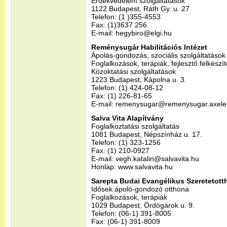
Érdekvédelem szolgáltatások
1122 Budapest, Ráth Gy. u. 27
Telefon: (1 )355-4553
Fax: (1)3637 256
E-mail: hegybiro@elgi.hu
Reménysugár Habilitációs Intézet
Ápolás-gondozás, szociális szolgáltatások
Foglalkozások, terápiák, fejlesztő felkészí
Közoktatási szolgáltatások
1223 Budapest, Kápolna u. 3.
Telefon: (1) 424-08-12
Fax: (1) 226-81-65
E-mail: remenysugar@remenysugar.axele
Salva Vita Alapítvány
Foglalkoztatási szolgáltatás
1081 Budapest, Népszínház u. 17.
Telefon: (1) 323-1256
Fax: (1) 210-0927
E-mail: vegh.katalin@salvavita.hu
Honlap: www.salvavita.hu
Sarepta Budai Evangélikus Szeretetott
Idősek ápoló-gondozó otthona
Foglalkozások, terápiák
1029 Budapest, Ördögárok u. 9.
Telefon: (06-1) 391-8005
Fax: (06-1) 391-8009