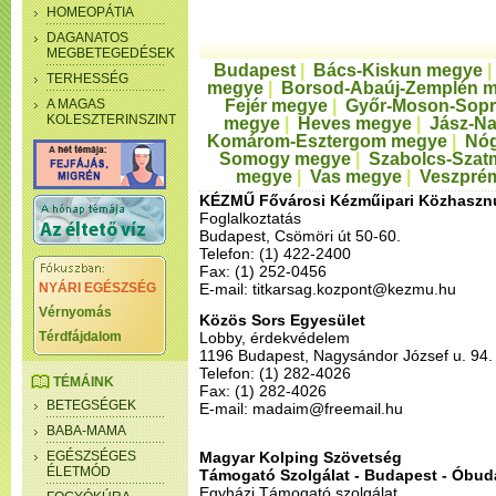
HOMEOPÁTIA
DAGANATOS
MEGBETEGEDÉSEK
Budapest
|
Bács-Kiskun megye
TERHESSÉG
megye
|
Borsod-Abaúj-Zemplén 
A MAGAS
Fejér megye
|
Győr-Moson-Sop
KOLESZTERINSZINT
megye
|
Heves megye
|
Jász-N
Komárom-Esztergom megye
|
Nóg
Somogy megye
|
Szabolcs-Szat
megye
|
Vas megye
|
Veszpré
KÉZMŰ Fővárosi Kézműipari Közhaszn
Foglalkoztatás
Budapest, Csömöri út 50-60.
Telefon: (1) 422-2400
Fax: (1) 252-0456
NYÁRI EGÉSZSÉG
E-mail: titkarsag.kozpont@kezmu.hu
Vérnyomás
Közös Sors Egyesület
Térdfájdalom
Lobby, érdekvédelem
1196 Budapest, Nagysándor József u. 94.
Telefon: (1) 282-4026
TÉMÁINK
Fax: (1) 282-4026
BETEGSÉGEK
E-mail: madaim@freemail.hu
BABA-MAMA
EGÉSZSÉGES
Magyar Kolping Szövetség
ÉLETMÓD
Támogató Szolgálat - Budapest - Óbud
Egyházi Támogató szolgálat