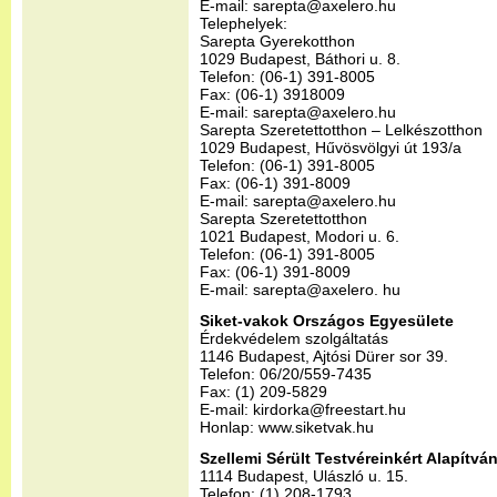
E-mail: sarepta@axelero.hu
Telephelyek:
Sarepta Gyerekotthon
1029 Budapest, Báthori u. 8.
Telefon: (06-1) 391-8005
Fax: (06-1) 3918009
E-mail: sarepta@axelero.hu
Sarepta Szeretettotthon – Lelkészotthon
1029 Budapest, Hűvösvölgyi út 193/a
Telefon: (06-1) 391-8005
Fax: (06-1) 391-8009
E-mail: sarepta@axelero.hu
Sarepta Szeretettotthon
1021 Budapest, Modori u. 6.
Telefon: (06-1) 391-8005
Fax: (06-1) 391-8009
E-mail: sarepta@axelero. hu
Siket-vakok Országos Egyesülete
Érdekvédelem szolgáltatás
1146 Budapest, Ajtósi Dürer sor 39.
Telefon: 06/20/559-7435
Fax: (1) 209-5829
E-mail: kirdorka@freestart.hu
Honlap: www.siketvak.hu
Szellemi Sérült Testvéreinkért Alapítvá
1114 Budapest, Ulászló u. 15.
Telefon: (1) 208-1793