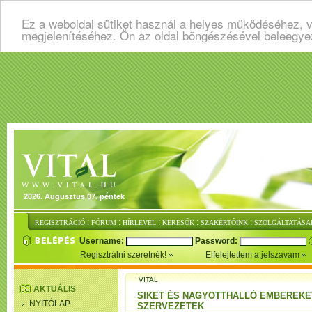
Ez a weboldal sütiket használ a helyes működéséhez, v
megjelenítéséhez. Ön az oldal böngészésével beleegye
2026. Augusztus 07. péntek
:
:
:
:
:
REGISZTRÁCIÓ
FÓRUM
HÍRLEVÉL
KERESŐK
SZAKÉRTŐINK
SZOLGÁLTATÁSA
Username:
Password:
Regisztrálni szeretnék!
Elfelejtettem a jelszavam
VITAL
AKTUÁLIS
SIKET ÉS NAGYOTTHALLÓ EMBEREKE
NYITÓLAP
SZERVEZETEK