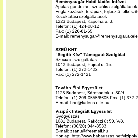
Reménysugár Habilitációs Intézet
Ápolás-gondozás, szociális szolgáltatások
Foglalkozások, terápiák, fejlesztő felkészí
Közoktatási szolgáltatások
1223 Budapest, Kápolna u. 3.
Telefon: (1) 424-08-12
Fax: (1) 226-81-65
E-mail: remenysugar@remenysugar.axele
SZEŰ KHT
"Segítő Kéz" Támogató Szolgálat
Szociális szolgáltatás
1042 Budapest, Hajnal u. 15.
Telefon: (1) 272-1422
Fax: (1) 272-1421
Tovább Élni Egyesület
1125 Budapest, Sárospatak u. 30/d.
Telefon: (1) 209-0555/6605 Fax: (1) 372-
E-mail: bari@ludens.elte.hu
Vizipók Integrált Egyesület
Gyógyúszás
1081 Budapest, Rákóczi út 59. V/8.
Telefon: (06/20) 944-8533
E-mail: zsanu@freemail.hu
Honlap: http://www.babauszas.net/vizipok/