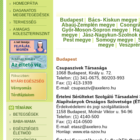
HOMEOPÁTIA
DAGANATOS
MEGBETEGEDÉSEK
Budapest
|
Bács- Kiskun megye
TERHESSÉG
Abaúj-Zemplén megye
|
Csongr
A MAGAS
Győr-Moson-Sopron megye
|
Ha
KOLESZTERINSZINT
megye
|
Jász-Nagykun-Szolnok
Pest megye
|
Somogy megye
|
megye
|
Veszpré
Budapest
Csupaszivek Társasága
1068 Budapest, Király u. 72.
Telefon: (1) 341-0675, 80/203-993
NYÁRI EGÉSZSÉG
Fax: (1) 413-1939
E-mail: csupasziv@axelero.hu
Vérnyomás
Térdfájdalom
Értelmi Sérülteket Szolgáló Társadalmi
Alapítványok Országos Szövetsége (É
Érdekvédelemi és jogi szolgáltatások
TÉMÁINK
1158 Budapest, Molnár Viktor u. 94-96
BETEGSÉGEK
Telefon: (1) 4140-500
Fax: (1) 414-0500
BABA-MAMA
E-mail: etasz@axelero.hu
EGÉSZSÉGES
Honlap: www.eta-szov.hu
ÉLETMÓD