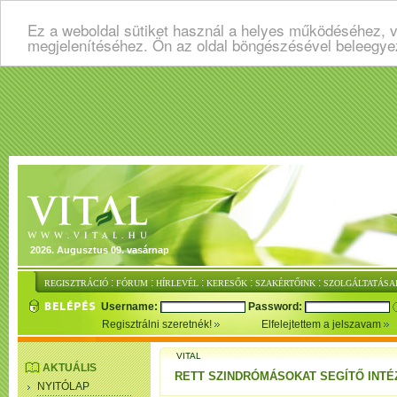
Ez a weboldal sütiket használ a helyes működéséhez, v
megjelenítéséhez. Ön az oldal böngészésével beleegye
2026. Augusztus 09. vasárnap
:
:
:
:
:
REGISZTRÁCIÓ
FÓRUM
HÍRLEVÉL
KERESŐK
SZAKÉRTŐINK
SZOLGÁLTATÁSA
Username:
Password:
Regisztrálni szeretnék!
Elfelejtettem a jelszavam
VITAL
AKTUÁLIS
RETT SZINDRÓMÁSOKAT SEGÍTŐ INT
NYITÓLAP