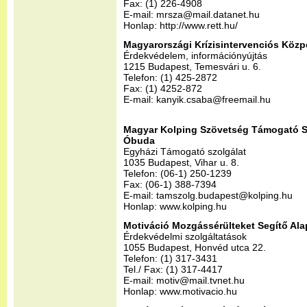
Fax: (1) 226-4908
E-mail: mrsza@mail.datanet.hu
Honlap: http://www.rett.hu/
Magyarországi Krízisintervenciós Közp
Érdekvédelem, információnyújtás
1215 Budapest, Temesvári u. 6.
Telefon: (1) 425-2872
Fax: (1) 4252-872
E-mail: kanyik.csaba@freemail.hu
Magyar Kolping Szövetség Támogató Sz
Óbuda
Egyházi Támogató szolgálat
1035 Budapest, Vihar u. 8.
Telefon: (06-1) 250-1239
Fax: (06-1) 388-7394
E-mail: tamszolg.budapest@kolping.hu
Honlap: www.kolping.hu
Motiváció Mozgássérülteket Segítő Ala
Érdekvédelmi szolgáltatások
1055 Budapest, Honvéd utca 22.
Telefon: (1) 317-3431
Tel./ Fax: (1) 317-4417
E-mail: motiv@mail.tvnet.hu
Honlap: www.motivacio.hu