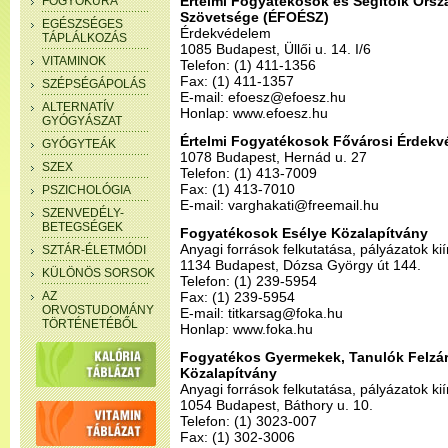
Értelmi Fogyatékosok és Segítőik Ors
FOGYÓKÚRA
Szövetsége (ÉFOÉSZ)
EGÉSZSÉGES
Érdekvédelem
TÁPLÁLKOZÁS
1085 Budapest, Üllői u. 14. I/6
VITAMINOK
Telefon: (1) 411-1356
Fax: (1) 411-1357
SZÉPSÉGÁPOLÁS
E-mail: efoesz@efoesz.hu
ALTERNATÍV
Honlap: www.efoesz.hu
GYÓGYÁSZAT
Értelmi Fogyatékosok Fővárosi Érdekv
GYÓGYTEÁK
1078 Budapest, Hernád u. 27
SZEX
Telefon: (1) 413-7009
Fax: (1) 413-7010
PSZICHOLÓGIA
E-mail: varghakati@freemail.hu
SZENVEDÉLY-
BETEGSÉGEK
Fogyatékosok Esélye Közalapítvány
Anyagi források felkutatása, pályázatok ki
SZTÁR-ÉLETMÓDI
1134 Budapest, Dózsa György út 144.
KÜLÖNÖS SORSOK
Telefon: (1) 239-5954
AZ
Fax: (1) 239-5954
ORVOSTUDOMÁNY
E-mail: titkarsag@foka.hu
TÖRTÉNETÉBŐL
Honlap: www.foka.hu
Fogyatékos Gyermekek, Tanulók Felzár
Közalapítvány
Anyagi források felkutatása, pályázatok ki
1054 Budapest, Báthory u. 10.
Telefon: (1) 3023-007
Fax: (1) 302-3006