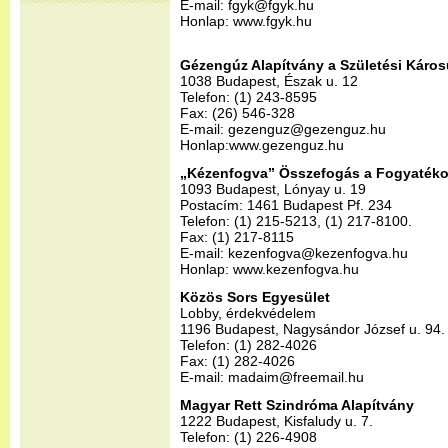
E-mail: fgyk@fgyk.hu
Honlap: www.fgyk.hu
Gézengúz Alapítvány a Születési Káros
1038 Budapest, Észak u. 12
Telefon: (1) 243-8595
Fax: (26) 546-328
E-mail: gezenguz@gezenguz.hu
Honlap:www.gezenguz.hu
„Kézenfogva” Összefogás a Fogyatéko
1093 Budapest, Lónyay u. 19
Postacím: 1461 Budapest Pf. 234
Telefon: (1) 215-5213, (1) 217-8100.
Fax: (1) 217-8115
E-mail: kezenfogva@kezenfogva.hu
Honlap: www.kezenfogva.hu
Közös Sors Egyesület
Lobby, érdekvédelem
1196 Budapest, Nagysándor József u. 94.
Telefon: (1) 282-4026
Fax: (1) 282-4026
E-mail: madaim@freemail.hu
Magyar Rett Szindróma Alapítvány
1222 Budapest, Kisfaludy u. 7.
Telefon: (1) 226-4908