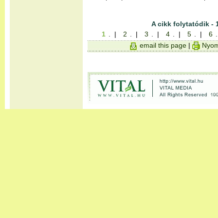
A cikk folytatódik - 
1
. |
2
. |
3
. |
4
. |
5
. |
6
email this page
|
Nyom