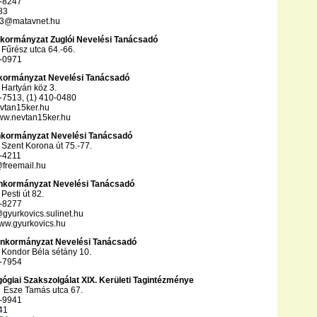
9-8247
83
13@matavnet.hu
Önkormányzat Zuglói Nevelési Tanácsadó
Fűrész utca 64.-66.
0-0971
nkormányzat Nevelési Tanácsadó
Hartyán köz 3.
0-7513, (1) 410-0480
evtan15ker.hu
www.nevtan15ker.hu
Önkormányzat Nevelési Tanácsadó
Szent Korona út 75.-77.
5-4211
@freemail.hu
 Önkormányzat Nevelési Tanácsadó
Pesti út 82.
6-8277
gyurkovics.sulinet.hu
www.gyurkovics.hu
i Önkormányzat Nevelési Tanácsadó
 Kondor Béla sétány 10.
0-7954
ógiai Szakszolgálat XIX. Kerületi Tagintézménye
,
Esze Tamás utca 67.
2-9941
41