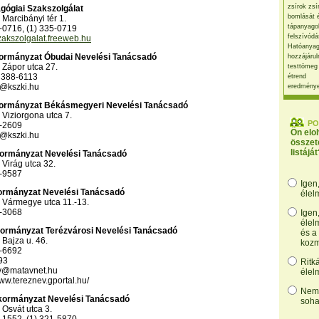
zsírok zsí
dagógiai Szakszolgálat
bomlását 
Marcibányi tér 1.
tápanyago
5-0716, (1) 335-0719
felszívódá
akszolgalat.freeweb.hu
Hatóanyag
Önkormányzat Óbudai Nevelési Tanácsadó
hozzájárul
 Zápor utca 27.
testtömeg
) 388-6113
étrend
n@kszki.hu
eredmény
Önkormányzat Békásmegyeri Nevelési Tanácsadó
Viziorgona utca 7.
PO
3-2609
Ön elo
n@kszki.hu
összet
listáját
nkormányzat Nevelési Tanácsadó
Virág utca 32.
9-9587
Igen
kormányzat Nevelési Tanácsadó
élel
 Vármegye utca 11.-13.
7-3068
Igen
élel
nkormányzat Terézvárosi Nevelési Tanácsadó
és a
Bajza u. 46.
kozm
2-6692
93
Ritk
ev@matavnet.hu
élel
www.tereznev.gportal.hu/
Nem,
Önkormányzat Nevelési Tanácsadó
soha
Osvát utca 3.