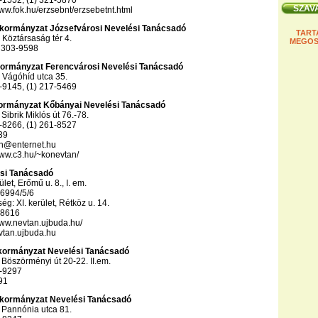
2-1552, (1) 321-5870
www.fok.hu/erzsebnt/erzsebetnt.html
 Önkormányzat Józsefvárosi Nevelési Tanácsadó
TART
Köztársaság tér 4.
MEGOS
) 303-9598
nkormányzat Ferencvárosi Nevelési Tanácsadó
 Vágóhíd utca 35.
5-9145, (1) 217-5469
kormányzat Kőbányai Nevelési Tanácsadó
Sibrik Miklós út 76.-78.
1-8266, (1) 261-8527
39
an@enternet.hu
www.c3.hu/~konevtan/
ési Tanácsadó
ület, Erőmű u. 8., I. em.
-6994/5/6
g: XI. kerület, Rétköz u. 14.
-8616
www.nevtan.ujbuda.hu/
vtan.ujbuda.hu
Önkormányzat Nevelési Tanácsadó
Böszörményi út 20-22. II.em.
9-9297
91
 Önkormányzat Nevelési Tanácsadó
 Pannónia utca 81.