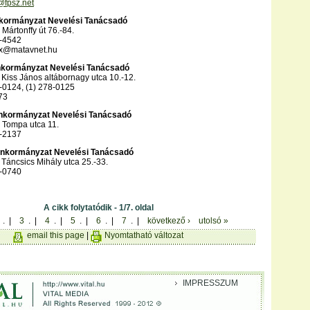
fpsz.net
nkormányzat Nevelési Tanácsadó
Mártonffy út 76.-84.
3-4542
xx@matavnet.hu
Önkormányzat Nevelési Tanácsadó
Kiss János altábornagy utca 10.-12.
8-0124, (1) 278-0125
73
 Önkormányzat Nevelési Tanácsadó
 Tompa utca 11.
9-2137
i Önkormányzat Nevelési Tanácsadó
Táncsics Mihály utca 25.-33.
7-0740
A cikk folytatódik - 1/7. oldal
. |
3
. |
4
. |
5
. |
6
. |
7
. |
következő ›
utolsó »
email this page
|
Nyomtatható változat
IMPRESSZUM