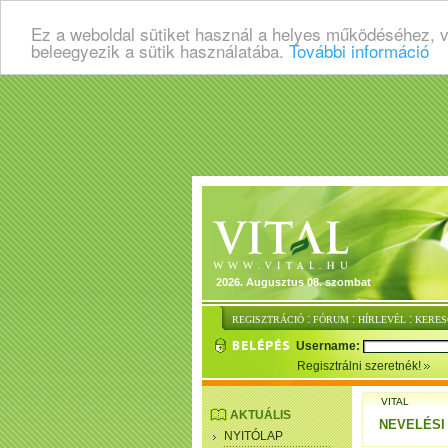
Ez a weboldal sütiket használ a helyes működéséhez, 
beleegyezik a sütik használatába.
További információ
2026. Augusztus 08. szombat
:
:
:
REGISZTRÁCIÓ
FÓRUM
HÍRLEVÉL
KERES
Username:
Regisztrálni szeretnék!
VITAL
AKTUÁLIS
NEVELÉSI
NYITÓLAP