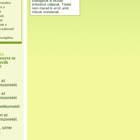
suttogások is tisztán
rsavakra
érthetővé váljanak. Többé
és a
nem marad le arról, amit
mások mondanak.
k
sát.
ai
nak a
 csökkentő
ességéhez.
LL
lvassa az
evők
?
, az
miszerekét.
, az
miszerekét
etikumokét.
án az
miszerekét.
 szinte
.