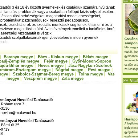
Ajánl
csadók 3 és 18 év közötti gyermekek és családjuk számára nyújtanak
ai, tanulási problémák vagy a családban fellépő krízishelyzet esetén.
i és tanulási nehézségeket, magatartási rendellenességeket,
 problémákat pszichológusok, fejlesztő pedagógusok,
k, pszichiáterek és szociális munkások segítenek felismerni és a
lesztésre megoldást találni. Az intézmények emellett a tanköteles korú
érettségi vizsgálatát is végzik.
ácsadók szolgáltatásainak igénybevételére minden gyermek
Csaláno
sult.
sampon
Már nagya
tudták, ho
|
Baranya megye
|
Bács - Kiskun megye
|
Békés megye
|
gyorsabban
baúj-Zemplén megye
|
Fejér megye
|
Győr-Moson-Sopron
fényesebb
ajdú-Bihar megye
|
Heves megye
|
Jász-Nagykun-Szolnok
csalán csö
omárom-Esztergom megye
|
Nógrád megye
|
Pest megye
|
zsírosságá
egye
|
Szabolcs-Szatmár-Bereg megye
|
Tolna megye
|
Vas
megye
|
Veszprém megye
|
Zala megye
Vital 
kormányzat Nevelési Tanácsadó
 Roham utca 7.
5-3130
r.nevtan@matavnet.hu
Haslapos
nkormányzat Nevelési Tanácsadó
A legillat
Bécsi út 35.
legízletes
5-0719
gyógyfűve
16
együttesen