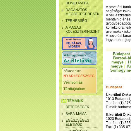
HOMEOPÁTIA
A nevelési taná
DAGANATOS
segítséget iskol
MEGBETEGEDÉSEK
A beilleszkedés
mentálhigiénés
TERHESSÉG
gyógypedagóguso
A MAGAS
korrekcióra, fej
KOLESZTERINSZINT
gyermekek iskola
A nevelési tan
ingyenesen jogo
Budapest
Borsod-A
megye
|
H
megye
|
K
Somogy m
NYÁRI EGÉSZSÉG
Vérnyomás
Budapest
Térdfájdalom
I. kerületi Ön
1013 Budapest,
TÉMÁINK
Telefon: (1) 37
BETEGSÉGEK
E-mail: budava
BABA-MAMA
II. kerületi Ö
1023 Budapest, 
EGÉSZSÉGES
Telefon: (1) 33
ÉLETMÓD
Fax: (1) 335-07