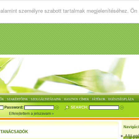
valamint személyre szabott tartalmak megjelenítéséhez. Ön
:
:
:
:
:
ŐK
SZAKÉRTŐINK
SZOLGÁLTATÁSAINK
HASZNOS CÍMEK
JÁTÉKOK
EGÉSZSÉGPLÁZA
Password:
SEARCH:
Elfelejtettem a jelszavam
Navigác
 TANÁCSADÓK
A fül e