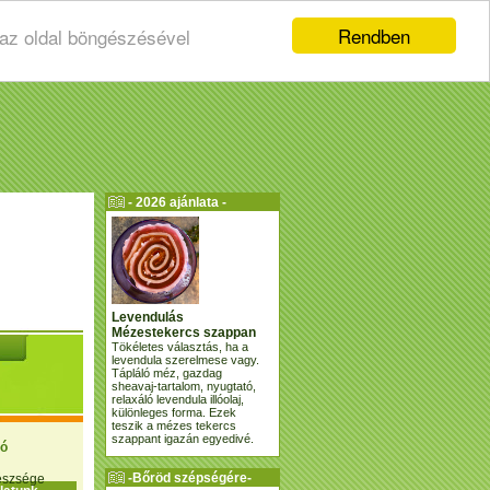
Rendben
 az oldal böngészésével
- 2026 ajánlata -
Levendulás
Mézestekercs szappan
Tökéletes választás, ha a
levendula szerelmese vagy.
Tápláló méz, gazdag
sheavaj-tartalom, nyugtató,
relaxáló levendula illóolaj,
különleges forma. Ezek
teszik a mézes tekercs
szappant igazán egyedivé.
ió
-Bőröd szépségére-
gészsége