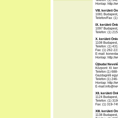
Telefon: (1) 34
Honlap: http://
VIII. kerületi
1081 Budapest, 
Telefon/Fax: (1
IX. kerületi Ö
1097 Budapest,
Telefon: (1) 21
X. kerületi Ön
1108 Budapest, 
Telefon: (1) 43
Fax: (1) 262-22
E-mail: konevt
Honlap: http://
Újbudai Nevel
Központ: XI. ker
Telefon (1) 688
Gazdagréti egysé
Telefon (1) 246
Honlap: http://
E-mail:info@ne
XII. kerületi 
1124 Budapest, 
Telefon: (1) 31
Fax: (1) 319-74
XIII. kerületi
1138 Budapest,