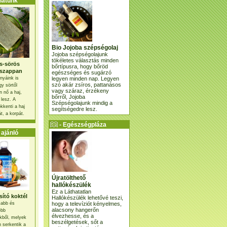
atunk
Bio Jojoba szépségolaj
Jojoba szépségolajunk
tökéletes választás minden
s-sörös
bőrtípusra, hogy bőröd
szappan
egészséges és sugárzó
legyen minden nap. Legyen
nyáink is
szó akár zsíros, pattanásos
gy sörtől
vagy száraz, érzékeny
 nő a haj,
bőrről, Jojoba
 lesz. A
Szépségolajunk mindig a
kkenti a haj
segítségedre lesz.
t, a korpát.
- Egészségpláza
ajánlatunk -
ajánló
Újratölthető
hallókészülék
Ez a Láthatatlan
ító koktél
Hallókészülék lehetővé teszi,
hogy a televíziót kényelmes,
osabb és
alacsony hangerőn
ebb
élvezhesse, és a
kből, melyek
beszélgetések, sőt a
 serkentik a