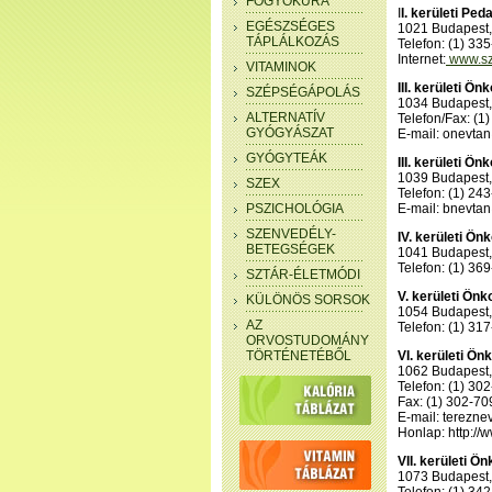
FOGYÓKÚRA
I
I. kerületi Pe
EGÉSZSÉGES
1021 Budapest, 
TÁPLÁLKOZÁS
Telefon: (1) 33
Internet:
www.sz
VITAMINOK
III. kerületi 
SZÉPSÉGÁPOLÁS
1034 Budapest,
ALTERNATÍV
Telefon/Fax: (1
GYÓGYÁSZAT
E-mail: onevta
GYÓGYTEÁK
III. kerületi 
1039 Budapest, 
SZEX
Telefon: (1) 24
PSZICHOLÓGIA
E-mail: bnevta
SZENVEDÉLY-
IV. kerületi Ö
BETEGSÉGEK
1041 Budapest, 
Telefon: (1) 36
SZTÁR-ÉLETMÓDI
V. kerületi Ön
KÜLÖNÖS SORSOK
1054 Budapest,
AZ
Telefon: (1) 31
ORVOSTUDOMÁNY
TÖRTÉNETÉBŐL
VI. kerületi Ö
1062 Budapest, 
Telefon: (1) 30
Fax: (1) 302-70
E-mail: terezn
Honlap: http://
VII. kerületi 
1073 Budapest, 