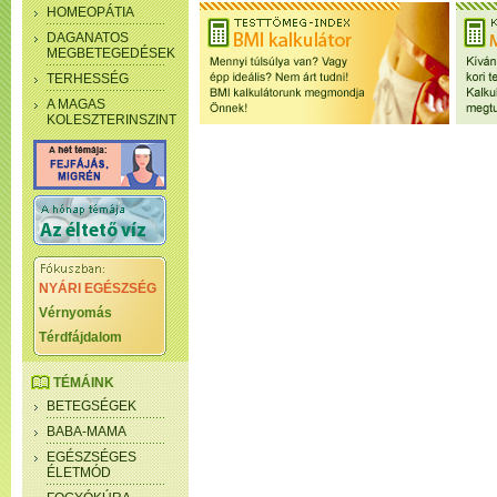
HOMEOPÁTIA
DAGANATOS
MEGBETEGEDÉSEK
TERHESSÉG
A MAGAS
KOLESZTERINSZINT
NYÁRI EGÉSZSÉG
Vérnyomás
Térdfájdalom
TÉMÁINK
BETEGSÉGEK
BABA-MAMA
EGÉSZSÉGES
ÉLETMÓD