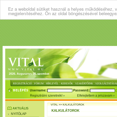
Ez a weboldal sütiket használ a helyes működéséhez, v
megjelenítéséhez. Ön az oldal böngészésével beleegye
2026. Augusztus 08. szombat
:
:
:
:
:
REGISZTRÁCIÓ
FÓRUM
HÍRLEVÉL
KERESŐK
SZAKÉRTŐINK
SZOLGÁLTATÁSA
Username:
Password:
Regisztrálni szeretnék!
Elfelejtettem a jelszavam
VITAL
>>
KALKULÁTOROK
AKTUÁLIS
KALKULÁTOROK
NYITÓLAP