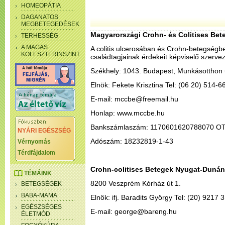
HOMEOPÁTIA
DAGANATOS
MEGBETEGEDÉSEK
Magyarországi Crohn- és Colitises Be­
TERHESSÉG
A MAGAS
A colitis ulcerosában és Crohn-betegség­
KOLESZTERINSZINT
családtagjainak érdekeit képviselő szervez
Székhely: 1043. Budapest, Munkásotthon u
Elnök: Fekete Krisztina Tel: (06 20) 514-6
E-mail: mccbe@freemail.hu
Honlap: www.mccbe.hu
Bankszámlaszám: 1170601620788070 O
NYÁRI EGÉSZSÉG
Adószám: 18232819-1-43
Vérnyomás
Térdfájdalom
Crohn-colitises Betegek Nyugat-Dunán
TÉMÁINK
8200 Veszprém Kórház út 1.
BETEGSÉGEK
BABA-MAMA
Elnök: ifj. Baradits György Tel: (20) 9217 
EGÉSZSÉGES
E-mail: george@bareng.hu
ÉLETMÓD