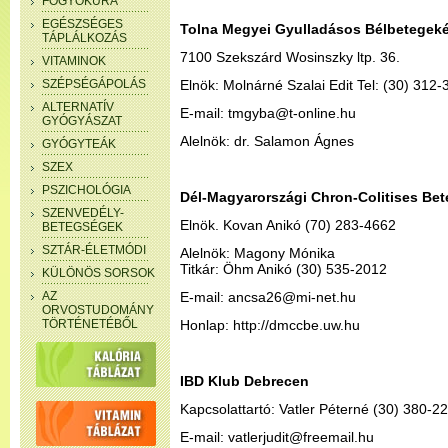
FOGYÓKÚRA
EGÉSZSÉGES
Tolna Megyei Gyulladásos Bélbetegeké
TÁPLÁLKOZÁS
7100 Szekszárd Wosinszky ltp. 36.
VITAMINOK
SZÉPSÉGÁPOLÁS
Elnök: Molnárné Szalai Edit Tel: (30) 312
ALTERNATÍV
E-mail: tmgyba@t-online.hu
GYÓGYÁSZAT
Alelnök: dr. Salamon Ágnes
GYÓGYTEÁK
SZEX
PSZICHOLÓGIA
Dél-Magyarországi Chron-Colitises Be
SZENVEDÉLY-
Elnök. Kovan Anikó (70) 283-4662
BETEGSÉGEK
SZTÁR-ÉLETMÓDI
Alelnök: Magony Mónika
Titkár: Öhm Anikó (30) 535-2012
KÜLÖNÖS SORSOK
AZ
E-mail: ancsa26@mi-net.hu
ORVOSTUDOMÁNY
TÖRTÉNETÉBŐL
Honlap: http://dmccbe.uw.hu
IBD Klub Debrecen
Kapcsolattartó: Vatler Péterné (30) 380-2
E-mail: vatlerjudit@freemail.hu