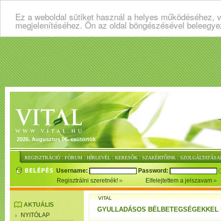
Ez a weboldal sütiket használ a helyes működéséhez, v
megjelenítéséhez. Ön az oldal böngészésével beleegye
2026. Augusztus 06. csütörtök
:
:
:
:
:
REGISZTRÁCIÓ
FÓRUM
HÍRLEVÉL
KERESŐK
SZAKÉRTŐINK
SZOLGÁLTATÁSA
Username:
Password:
Regisztrálni szeretnék!
Elfelejtettem a jelszavam
VITAL
AKTUÁLIS
GYULLADÁSOS BÉLBETEGSÉGEKKEL 
NYITÓLAP