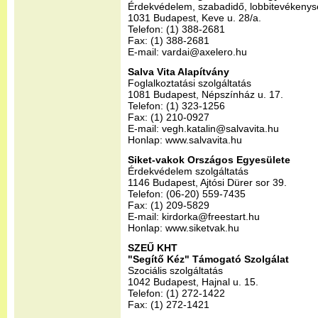
Érdekvédelem, szabadidő, lobbitevékeny
1031 Budapest, Keve u. 28/a.
Telefon: (1) 388-2681
Fax: (1) 388-2681
E-mail: vardai@axelero.hu
Salva Vita Alapítvány
Foglalkoztatási szolgáltatás
1081 Budapest, Népszínház u. 17.
Telefon: (1) 323-1256
Fax: (1) 210-0927
E-mail: vegh.katalin@salvavita.hu
Honlap: www.salvavita.hu
Siket-vakok Országos Egyesülete
Érdekvédelem szolgáltatás
1146 Budapest, Ajtósi Dürer sor 39.
Telefon: (06-20) 559-7435
Fax: (1) 209-5829
E-mail: kirdorka@freestart.hu
Honlap: www.siketvak.hu
SZEŰ KHT
"Segítő Kéz" Támogató Szolgálat
Szociális szolgáltatás
1042 Budapest, Hajnal u. 15.
Telefon: (1) 272-1422
Fax: (1) 272-1421