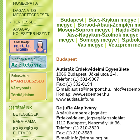
HOMEOPÁTIA
DAGANATOS
MEGBETEGEDÉSEK
Budapest
|
Bács-Kiskun megye
TERHESSÉG
megye
|
Borsod-Abaúj-Zemplén m
A MAGAS
Moson-Sopron megye
|
Hajdú-Bih
KOLESZTERINSZINT
Jász-Nagykun-Szolnok megye
megye
|
Somogy megye
|
Szabol
Vas megye
|
Veszprém m
Budapest
Autisták Érdekvédelmi Egyesülete
1066 Budapest, Jókai utca 2-4.
Telefon: (1) 301-9067
NYÁRI EGÉSZSÉG
Fax: (1) 302-0194
Vérnyomás
E-mail: autist@interpont.hu, info@esoemb
Honlap: www.esoember.hu
Térdfájdalom
www.autista.info.hu
De juRe Alapítvány
TÉMÁINK
A sérült emberek jogaiért:
BETEGSÉGEK
Érdekvédelem, jogsegély szolgálat
BABA-MAMA
1112 Budapest, Neszmélyi út 36.
Telefon: (1) 310-3820
EGÉSZSÉGES
Fax: (1) 310-3583
ÉLETMÓD
E-mail: info@drahu.org.hu