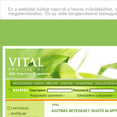
Ez a weboldal sütiket használ a helyes működéséhez, v
megjelenítéséhez. Ön az oldal böngészésével beleegye
2026. Augusztus 09. vasárnap
:
:
:
:
:
REGISZTRÁCIÓ
FÓRUM
HÍRLEVÉL
KERESŐK
SZAKÉRTŐINK
SZOLGÁLTATÁSA
Username:
Password:
Regisztrálni szeretnék!
Elfelejtettem a jelszavam
VITAL
AKTUÁLIS
ASZTMÁS BETEGEKET SEGÍTŐ ALAPÍ
NYITÓLAP