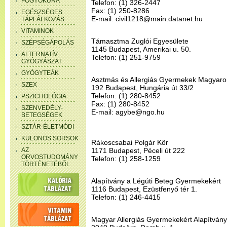
FOGYÓKÚRA
Telefon: (1) 326-2447
Fax: (1) 250-8286
EGÉSZSÉGES
E-mail: civil1218@main.datanet.hu
TÁPLÁLKOZÁS
VITAMINOK
Támasztma Zuglói Egyesülete
SZÉPSÉGÁPOLÁS
1145 Budapest, Amerikai u. 50.
ALTERNATÍV
Telefon: (1) 251-9759
GYÓGYÁSZAT
GYÓGYTEÁK
Asztmás és Allergiás Gyermekek Magyaro
SZEX
192 Budapest, Hungária út 33/2
Telefon: (1) 280-8452
PSZICHOLÓGIA
Fax: (1) 280-8452
SZENVEDÉLY-
E-mail: agybe@ngo.hu
BETEGSÉGEK
SZTÁR-ÉLETMÓDI
KÜLÖNÖS SORSOK
Rákoscsabai Polgár Kör
AZ
1171 Budapest, Péceli út 222
ORVOSTUDOMÁNY
Telefon: (1) 258-1259
TÖRTÉNETÉBŐL
Alapítvány a Légúti Beteg Gyermekekért
1116 Budapest, Ezüstfenyő tér 1.
Telefon: (1) 246-4415
Magyar Allergiás Gyermekekért Alapítvány