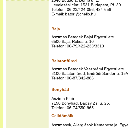
2040 Budaörs, Domb u. 1.
Levelezési cím: 1531 Budapest, Pf. 39
Telefon: 06-23/424-056, 424-656
E-mail: batori@chello.hu
Baja
Asztmás Betegek Bajai Egyesülete
6500 Baja, Rókus u. 10
Telefon: 06-79/422-233/3310
Balatonfüred
Asztmás Betegek Veszprémi Egyesülete
8100 Balatonfüred, Endrődi Sándor u. 15/
Telefon: 06-87/342-886
Bonyhád
Asztma Klub
7150 Bonyhád, Bajcsy Zs. u. 25.
Telefon: 06-74/550-965
Celldömölk
Asztmások, Allergiások Kemenesaljai Egye