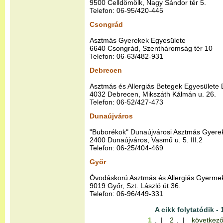
9500 Celldömölk, Nagy Sándor tér 5.
Telefon: 06-95/420-445
Csongrád
Asztmás Gyerekek Egyesülete
6640 Csongrád, Szentháromság tér 10
Telefon: 06-63/482-931
Debrecen
Asztmás és Allergiás Betegek Egyesülete
4032 Debrecen, Mikszáth Kálmán u. 26.
Telefon: 06-52/427-473
Dunaújváros
"Buborékok" Dunaújvárosi Asztmás Gyere
2400 Dunaújváros, Vasmű u. 5. III.2
Telefon: 06-25/404-469
Győr
Óvodáskorú Asztmás és Allergiás Gyermek
9019 Győr, Szt. László út 36.
Telefon: 06-96/449-331
A cikk folytatódik - 
1
. |
2
. |
következő