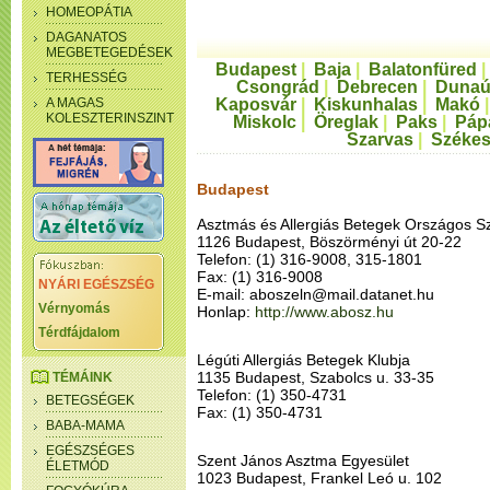
HOMEOPÁTIA
DAGANATOS
MEGBETEGEDÉSEK
Budapest
|
Baja
|
Balatonfüred
TERHESSÉG
Csongrád
|
Debrecen
|
Dunaú
A MAGAS
Kaposvár
|
Kiskunhalas
|
Makó
KOLESZTERINSZINT
Miskolc
|
Öreglak
|
Paks
|
Páp
Szarvas
|
Székes
Budapest
Asztmás és Allergiás Betegek Országos 
1126 Budapest, Böszörményi út 20-22
Telefon: (1) 316-9008, 315-1801
Fax: (1) 316-9008
NYÁRI EGÉSZSÉG
E-mail: aboszeln@mail.datanet.hu
Vérnyomás
Honlap:
http://www.abosz.hu
Térdfájdalom
Légúti Allergiás Betegek Klubja
1135 Budapest, Szabolcs u. 33-35
TÉMÁINK
Telefon: (1) 350-4731
BETEGSÉGEK
Fax: (1) 350-4731
BABA-MAMA
EGÉSZSÉGES
Szent János Asztma Egyesület
ÉLETMÓD
1023 Budapest, Frankel Leó u. 102