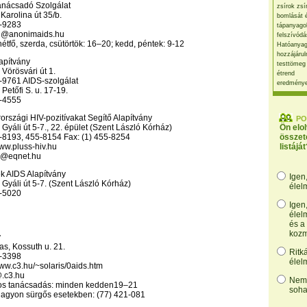
nácsadó Szolgálat
zsírok zsí
Karolina út 35/b.
bomlását 
6-9283
tápanyago
eg@anonimaids.hu
felszívódá
hétfő, szerda, csütörtök: 16–20; kedd, péntek: 9-12
Hatóanyag
hozzájárul
apítvány
testtömeg
Vörösvári út 1.
étrend
8-9761 AIDS-szolgálat
eredmény
Petőfi S. u. 17-19.
8-4555
szági HIV-pozitívakat Segítő Alapítvány
PO
Gyáli út 5-7., 22. épület (Szent László Kórház)
Ön elo
5-8193, 455-8154 Fax: (1) 455-8254
összet
www.pluss-hiv.hu
listáját
iv@eqnet.hu
 AIDS Alapítvány
Igen
Gyáli út 5-7. (Szent László Kórház)
élel
8-5020
Igen
élel
és a
kozm
y
s, Kossuth u. 21.
Ritk
2-3398
élel
www.c3.hu/~solaris/0aids.htm
@.c3.hu
Nem,
os tanácsadás: minden kedden19–21
soha
nagyon sürgős esetekben: (77) 421-081