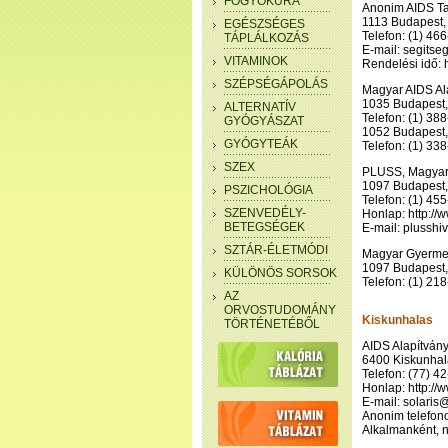
FOGYÓKÚRA
Anonim AIDS Ta
1113 Budapest, 
EGÉSZSÉGES
Telefon: (1) 46
TÁPLÁLKOZÁS
E-mail: segits
VITAMINOK
Rendelési idő: 
SZÉPSÉGÁPOLÁS
Magyar AIDS Al
1035 Budapest, 
ALTERNATÍV
Telefon: (1) 38
GYÓGYÁSZAT
1052 Budapest, 
GYÓGYTEÁK
Telefon: (1) 33
SZEX
PLUSS, Magyaror
1097 Budapest, 
PSZICHOLÓGIA
Telefon: (1) 45
SZENVEDÉLY-
Honlap: http://
BETEGSÉGEK
E-mail: plussh
SZTÁR-ÉLETMÓDI
Magyar Gyermek
1097 Budapest, 
KÜLÖNÖS SORSOK
Telefon: (1) 21
AZ
ORVOSTUDOMÁNY
Kiskunhalas
TÖRTÉNETÉBŐL
AIDS Alapítván
6400 Kiskunhala
Telefon: (77) 4
Honlap: http://
E-mail: solaris
Anonim telefon
Alkalmanként, 