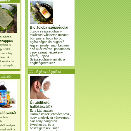
atunk
Bio Jojoba szépségolaj
Jojoba szépségolajunk
tökéletes választás minden
s-sörös
bőrtípusra, hogy bőröd
szappan
egészséges és sugárzó
legyen minden nap. Legyen
nyáink is
szó akár zsíros, pattanásos
gy sörtől
vagy száraz, érzékeny
 nő a haj,
bőrről, Jojoba
 lesz. A
Szépségolajunk mindig a
kkenti a haj
segítségedre lesz.
t, a korpát.
- Egészségpláza
ajánlatunk -
ajánló
Újratölthető
hallókészülék
Ez a Láthatatlan
ító koktél
Hallókészülék lehetővé teszi,
hogy a televíziót kényelmes,
osabb és
alacsony hangerőn
ebb
élvezhesse, és a
kből, melyek
beszélgetések, sőt a
 serkentik a