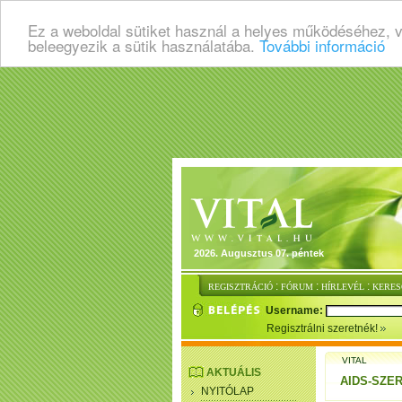
Ez a weboldal sütiket használ a helyes működéséhez, 
beleegyezik a sütik használatába.
További információ
2026. Augusztus 07. péntek
:
:
:
REGISZTRÁCIÓ
FÓRUM
HÍRLEVÉL
KERES
Username:
Regisztrálni szeretnék!
VITAL
AKTUÁLIS
AIDS-SZE
NYITÓLAP