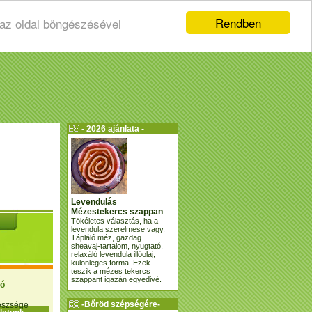
Rendben
 az oldal böngészésével
- 2026 ajánlata -
Levendulás
Mézestekercs szappan
Tökéletes választás, ha a
levendula szerelmese vagy.
Tápláló méz, gazdag
sheavaj-tartalom, nyugtató,
relaxáló levendula illóolaj,
különleges forma. Ezek
teszik a mézes tekercs
szappant igazán egyedivé.
ió
-Bőröd szépségére-
gészsége