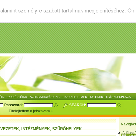
valamint személyre szabott tartalmak megjelenítéséhez. Ön
:
:
:
:
:
ŐK
SZAKÉRTŐINK
SZOLGÁLTATÁSAINK
HASZNOS CÍMEK
JÁTÉKOK
EGÉSZSÉGPLÁZA
Password:
SEARCH:
Elfelejtettem a jelszavam
Navigác
RVEZETEK, INTÉZMÉNYEK, SZŰRŐHELYEK
A fül e