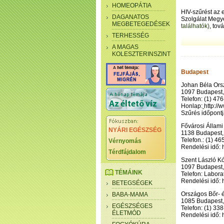
HOMEOPÁTIA
HIV-szűrést az 
DAGANATOS
Szolgálat Megy
MEGBETEGEDÉSEK
találhatók)
, tov
TERHESSÉG
A MAGAS
KOLESZTERINSZINT
Budapest
Johan Béla Ors
1097 Budapest, 
Telefon: (1) 47
Honlap:
http://
Szűrés időpontj
Fővárosi Állami
NYÁRI EGÉSZSÉG
1138 Budapest, 
Telefon.: (1) 4
Vérnyomás
Rendelési idő: 
Térdfájdalom
Szent László K
1097 Budapest, 
TÉMÁINK
Telefon: Labora
Rendelési idő:
BETEGSÉGEK
Országos Bőr- é
BABA-MAMA
1085 Budapest, 
EGÉSZSÉGES
Telefon: (1) 33
ÉLETMÓD
Rendelési idő: