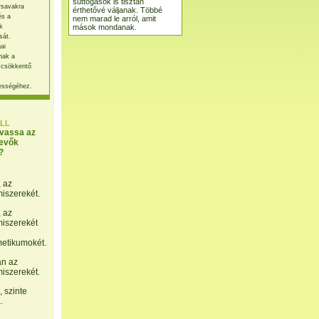
suttogások is tisztán
rsavakra
érthetővé váljanak. Többé
és a
nem marad le arról, amit
mások mondanak.
k
sát.
ai
nak a
 csökkentő
ességéhez.
LL
lvassa az
evők
?
, az
miszerekét.
, az
miszerekét
etikumokét.
án az
miszerekét.
 szinte
.