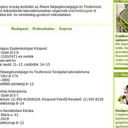
Ajánl
egész ország területén az Állami Népegészségügyi és Tisztiorvosi
ei Intézeteinek laboratóriumaiban végeznek
(elérhetőségeik itt
ábbá bőr- és nemibeteg-gondozó intézetekben.
Budapest
|
Kiskunhalas
|
Sopron
Csaláno
sampon
Már nagya
zágos Epidemiológiai Központ
tudták, ho
Gyáli út 2-6.
gyorsabban
6-1100/2471-es mellék
fényesebb
www.oek.hu
csalán csö
a: kedd: 11–12, csütörtök: 14–15
zsírosságá
 Népegészségügyi és Tisztiorvosi Szolgálat laboratóriuma
Vital 
Váci út 174.
65-3800
hétfőtől-péntekig 8–12
órház Ambulancia
Gyáli út 5-7.
tórium: (1) 455-8100/8328, Központi Felnőtt Rendelő: (1) 455-8228
 hétköznap 8–14
s Nemikórtani Klinika
Haslapos
Mária u. 41.
A legillat
8-2419
legízletes
 hétköznap 8–12
gyógyfűve
együttesen