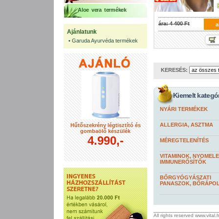
Aloe vera termékek
ára: 4 400 Ft
a
Ajánlatunk
•
Garuda Ayurvéda termékek
KERESÉS:
Kiemelt kategó
NYÁRI TERMÉKEK
ALLERGIA, ASZTMA
Hűtőszekrény légtisztító és
gombaölő készülék
4.990,-
MÉREGTELENÍTÉS
VITAMINOK, NYOMEL
IMMUNERŐSÍTŐK
BŐRGYÓGYÁSZATI
PANASZOK, BŐRÁPO
All rights reserved www.vital