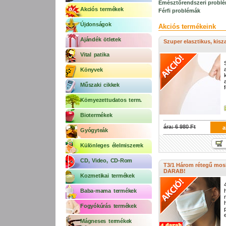
Emésztőrendszeri probl
Akciós termékek
Férfi problémák
Újdonságok
Akciós termékeink
Ajándék ötletek
Szuper elasztikus, kisz
Vital patika
Könyvek
Műszaki cikkek
Környezettudatos term.
Biotermékek
ára: 6 980 Ft
a
Gyógyteák
Különleges élelmiszerek
CD, Video, CD-Rom
T3/1 Három rétegű mos
DARAB!
Kozmetikai termékek
Baba-mama termékek
Fogyókúrás termékek
e
Mágneses termékek