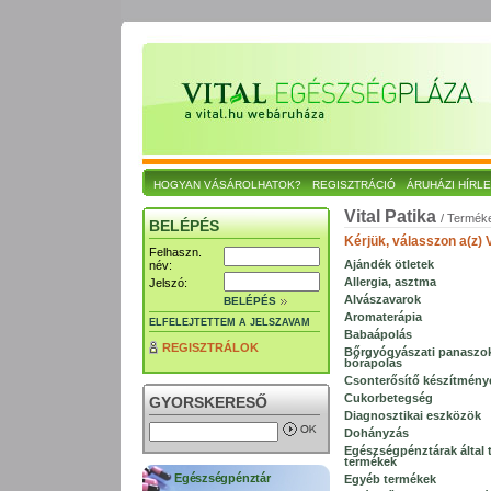
HOGYAN VÁSÁROLHATOK?
REGISZTRÁCIÓ
ÁRUHÁZI HÍRL
Vital Patika
/ Termék
BELÉPÉS
Kérjük, válasszon a(z) 
Felhaszn.
Ajándék ötletek
név:
Allergia, asztma
Jelszó:
Alvászavarok
BELÉPÉS
Aromaterápia
ELFELEJTETTEM A JELSZAVAM
Babaápolás
REGISZTRÁLOK
Bőrgyógyászati panaszo
bőrápolás
Csonterősítő készítmény
Cukorbetegség
GYORSKERESŐ
Diagnosztikai eszközök
Dohányzás
Egészségpénztárak által t
termékek
Egészségpénztár
Egyéb termékek