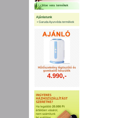
Aloe vera termékek
Ajánlatunk
•
Garuda Ayurvéda termékek
Hűtőszekrény légtisztító és
gombaölő készülék
4.990,-