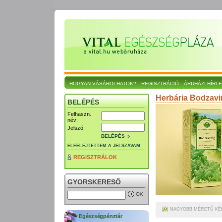
HOGYAN VÁSÁROLHATOK?
REGISZTRÁCIÓ
ÁRUHÁZI HÍRL
Herbária Bodzavi
BELÉPÉS
Felhaszn.
név:
Jelszó:
BELÉPÉS
ELFELEJTETTEM A JELSZAVAM
REGISZTRÁLOK
GYORSKERESŐ
NAGYOBB MÉRETŰ KÉ
Egészségpénztár