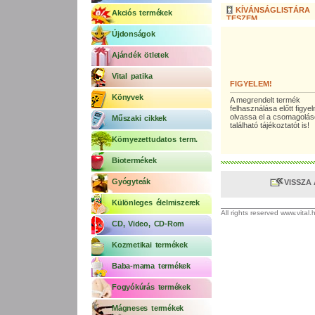
KÍVÁNSÁGLISTÁRA
Akciós termékek
TESZEM
Újdonságok
Ajándék ötletek
Vital patika
FIGYELEM!
Könyvek
A megrendelt termék
felhasználása előtt figy
olvassa el a csomagolá
Műszaki cikkek
található tájékoztatót is!
Környezettudatos term.
Biotermékek
Gyógyteák
VISSZA
Különleges élelmiszerek
All rights reserved www.vital
CD, Video, CD-Rom
Kozmetikai termékek
Baba-mama termékek
Fogyókúrás termékek
Mágneses termékek