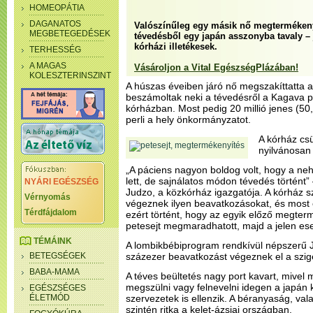
HOMEOPÁTIA
DAGANATOS
Valószínűleg egy másik nő megtermékenyít
MEGBETEGEDÉSEK
tévedésből egy japán asszonyba tavaly – 
kórházi illetékesek.
TERHESSÉG
A MAGAS
Vásároljon a Vital EgészségPlázában!
KOLESZTERINSZINT
A húszas éveiben járó nő megszakíttatta a
beszámoltak neki a tévedésről a Kagava p
kórházban. Most pedig 20 millió jenes (50,7 
perli a hely önkormányzatot.
A kórház csü
nyilvánosan 
„A páciens nagyon boldog volt, hogy a ne
lett, de sajnálatos módon tévedés történ
NYÁRI EGÉSZSÉG
Judzo, a közkórház igazgatója. A kórház s
Vérnyomás
végeznek ilyen beavatkozásokat, és most 
Térdfájdalom
ezért történt, hogy az egyik előző megte
petesejt megmaradhatott, majd a jelen ese
TÉMÁINK
A lombikbébiprogram rendkívül népszerű 
BETEGSÉGEK
százezer beavatkozást végeznek el a szi
BABA-MAMA
A téves beültetés nagy port kavart, mive
megszülni vagy felnevelni idegen a japán k
EGÉSZSÉGES
ÉLETMÓD
szervezetek is ellenzik. A béranyaság, va
szintén ritka a kelet-ázsiai országban.