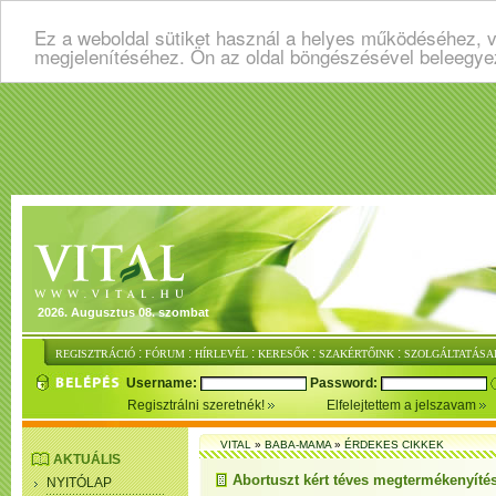
Ez a weboldal sütiket használ a helyes működéséhez, v
megjelenítéséhez. Ön az oldal böngészésével beleegye
2026. Augusztus 08. szombat
:
:
:
:
:
REGISZTRÁCIÓ
FÓRUM
HÍRLEVÉL
KERESŐK
SZAKÉRTŐINK
SZOLGÁLTATÁSA
Username:
Password:
Regisztrálni szeretnék!
Elfelejtettem a jelszavam
VITAL
»
BABA-MAMA
»
ÉRDEKES CIKKEK
AKTUÁLIS
Abortuszt kért téves megtermékenyítés
NYITÓLAP