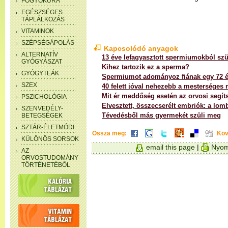
FOGYÓKÚRA
EGÉSZSÉGES
TÁPLÁLKOZÁS
VITAMINOK
SZÉPSÉGÁPOLÁS
Kapcsolódó anyagok
ALTERNATÍV
13 éve lefagyasztott spermiumokból szül
GYÓGYÁSZAT
Kihez tartozik ez a sperma?
GYÓGYTEÁK
Spermiumot adományoz fiának egy 72 év
SZEX
40 felett jóval nehezebb a mesterséges
Mit ér meddőség esetén az orvosi segít
PSZICHOLÓGIA
Elvesztett, összecserélt embriók: a lo
SZENVEDÉLY-
Tévedésből más gyermekét szüli meg
BETEGSÉGEK
SZTÁR-ÉLETMÓDI
Ossza meg:
Köv
KÜLÖNÖS SORSOK
email this page
|
Nyom
AZ
ORVOSTUDOMÁNY
TÖRTÉNETÉBŐL