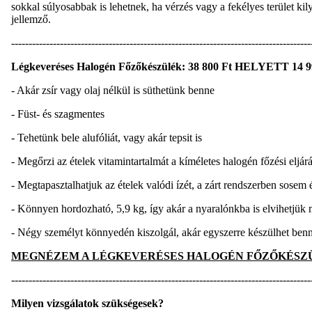
sokkal súlyosabbak is lehetnek, ha vérzés vagy a fekélyes terület kil
jellemző.
--------------------------------------------------------------------------------------
Légkeveréses Halogén Főzőkészülék: 38 800 Ft HELYETT 14 9
- Akár zsír vagy olaj nélkül is süthetünk benne
- Füst- és szagmentes
- Tehetünk bele alufóliát, vagy akár tepsit is
- Megőrzi az ételek vitamintartalmát a kíméletes halogén főzési eljá
- Megtapasztalhatjuk az ételek valódi ízét, a zárt rendszerben sosem é
- Könnyen hordozható, 5,9 kg, így akár a nyaralónkba is elvihetjük
- Négy személyt könnyedén kiszolgál, akár egyszerre készülhet benne
MEGNÉZEM A LÉGKEVERÉSES HALOGÉN FŐZŐKÉSZ
--------------------------------------------------------------------------------------
Milyen vizsgálatok szükségesek?