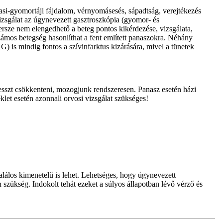
asi-gyomortáji fájdalom, vérnyomásesés, sápadtság, verejtékezés
vizsgálat az úgynevezett gasztroszkópia (gyomor- és
ersze nem elengedhető a beteg pontos kikérdezése, vizsgálata,
számos betegség hasonlíthat a fent említett panaszokra. Néhány
G) is mindig fontos a szívinfarktus kizárására, mivel a tünetek
resszt csökkenteni, mozogjunk rendszeresen. Panasz esetén házi
let esetén azonnali orvosi vizsgálat szükséges!
alálos kimenetelű is lehet. Lehetséges, hogy úgynevezett
szükség. Indokolt tehát ezeket a súlyos állapotban lévő vérző és