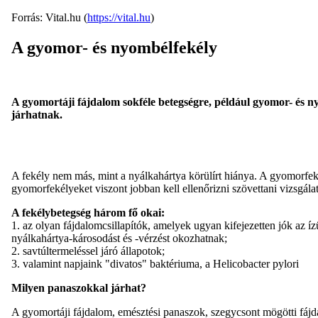
Forrás: Vital.hu (
https://vital.hu
)
A gyomor- és nyombélfekély
A gyomortáji fájdalom sokféle betegségre, például gyomor- és ny
járhatnak.
A fekély nem más, mint a nyálkahártya körülírt hiánya. A gyomorfeké
gyomorfekélyeket viszont jobban kell ellenőrizni szövettani vizsgálatt
A fekélybetegség három fő okai:
1. az olyan fájdalomcsillapítók, amelyek ugyan kifejezetten jók az 
nyálkahártya-károsodást és -vérzést okozhatnak;
2. savtúltermeléssel járó állapotok;
3. valamint napjaink "divatos" baktériuma, a Helicobacter pylori
Milyen panaszokkal járhat?
A gyomortáji fájdalom, emésztési panaszok, szegycsont mögötti fájd