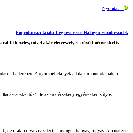
Nyomtatás
Fogyókúrázóknak: Légkeveréses Halogén Főzőkészülék
arabbi kezelés, mivel akár életveszélyes szövődményekkel is
ulásuk hátterében. A nyombélfekélyek általában jóindulatúak, a
gyulladáscsökkentők), de az arra érzékeny egyénekben súlyos
ik, de órák múlva visszatér), hányinger, hányás, fogyás. A panaszok