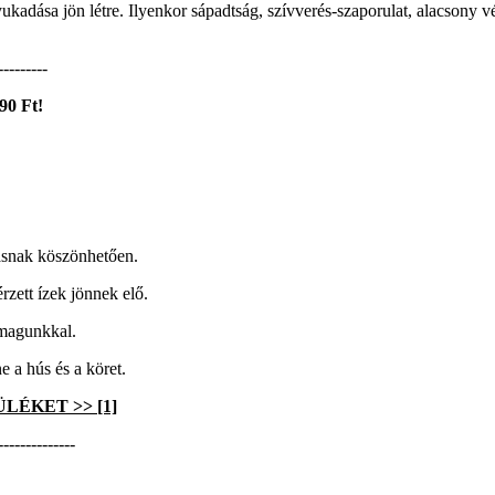
yukadása jön létre. Ilyenkor sápadtság, szívverés-szaporulat, alacsony 
---------
90 Ft!
rásnak köszönhetően.
rzett ízek jönnek elő.
 magunkkal.
 a hús és a köret.
ÜLÉKET >>
[1]
--------------