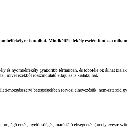
ombélfekélyre is utalhat. Mindkétféle fekély esetén fontos a miham
ly és nyombélfekély gyakoribb férfiakban, és többféle ok állhat kialak
al, mivel ezekből rosszindulatú elfajulás is kialakulhat.
ízületi-mozgásszervi betegségekben (orvosi elnevezésük: nem-szteroid 
alom, égő érzés, nyelőcsőégés, maró-fájó éhségérzés (amely evésre szűn