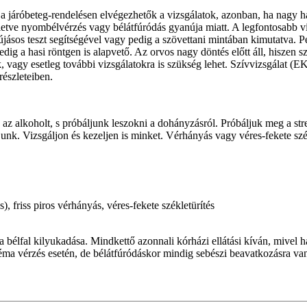
a járóbeteg-rendelésen elvégezhetők a vizsgálatok, azonban, ha nagy h
illetve nyombélvérzés vagy bélátfúródás gyanúja miatt. A legfontosabb 
újásos teszt segítségével vagy pedig a szövettani mintában kimutatva. P
edig a hasi röntgen is alapvető. Az orvos nagy döntés előtt áll, hiszen 
 vagy esetleg további vizsgálatokra is szükség lehet. Szívvizsgálat (EK
részleteiben.
 az alkoholt, s próbáljunk leszokni a dohányzásról. Próbáljuk meg a st
k. Vizsgáljon és kezeljen is minket. Vérhányás vagy véres-fekete szék
 friss piros vérhányás, véres-fekete székletürítés
 bélfal kilyukadása. Mindkettő azonnali kórházi ellátási kíván, mivel h
ma vérzés esetén, de bélátfúródáskor mindig sebészi beavatkozásra van 