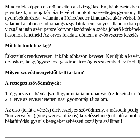
Mindenféleképpen elkerülhetetlen a kivizsgálás. Enyhébb esetekben 
jelentkezik, mindig kórházi felvétel indokolt az esetleges gyomor-, 
nyombéltükrözés), valamint a Helicobacter kimutatása akár vérből, f
valamint a labor- és ultrahangvizsgálatok sem, súlyos állapotokban p
vizsgálat után azért persze körvonalazódnak a szóba jöhető kórképek,
hasonlók lehetnek! Az orvos feladata dönteni a gyógyszeres kezelés 
Mit tehetünk házilag?
Étkezzünk rendszeresen, inkább többször, keveset. Kerüljük a kávét,
orvoshoz, belgyógyászhoz, gasztroenterológus szakemberhez forduljun
Milyen szövődményektől kell tartani?
A rettegett szövődmények:
1. úgynevezett kávéaljszerű gyomortartalom-hányás (ez fekete-barnás),
2. illetve az elviselhetetlen hasi-gyomortáji fájdalom.
Az első (tehát a vérzés) életveszélyes szövődmény, a második pedig a
"konzervatív" (gyógyszeres-infúziós) kezeléssel megoldható a problé
bélátfúródás-gyanús betegeket sebészeti osztályra szállítani!