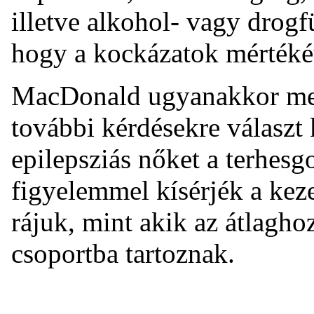
illetve alkohol- vagy drog
hogy a kockázatok mértékét
MacDonald ugyanakkor megj
további kérdésekre választ
epilepsziás nőket a terhes
figyelemmel kísérjék a kez
rájuk, mint akik az átlagh
csoportba tartoznak.