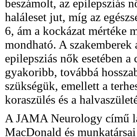
beszámolt, az epilepsziás 
haláleset jut, míg az egész
6, ám a kockázat mértéke m
mondható. A szakemberek az
epilepsziás nők esetében a 
gyakoribb, továbbá hosszab
szükségük, emellett a terhe
koraszülés és a halvaszület
A JAMA Neurology című lap
MacDonald és munkatársai o