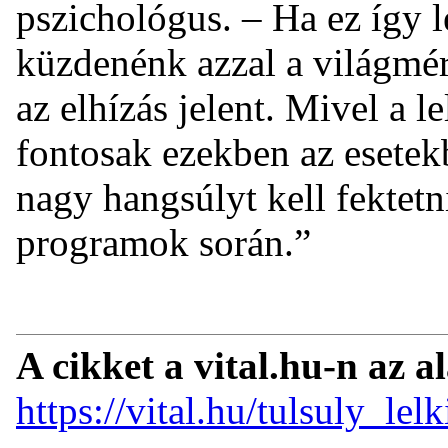
pszichológus. – Ha ez így 
küzdenénk azzal a világmér
az elhízás jelent. Mivel a 
fontosak ezekben az esetekb
nagy hangsúlyt kell fektet
programok során.”
A cikket a vital.hu-n az a
https://vital.hu/tulsuly_lel