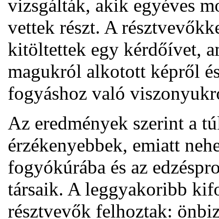
vizsgálták, akik egyéves 
vettek részt. A résztvevők
kitöltettek egy kérdőívet, 
magukról alkotott képről és
fogyáshoz való viszonyukró
Az eredmények szerint a tú
érzékenyebbek, emiatt neh
fogyókúrába és az edzéspr
társaik. A leggyakoribb kif
résztvevők felhoztak: önbi