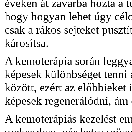
éveken át zavarba hozta a t
hogy hogyan lehet úgy célo
csak a rákos sejteket pusztí
károsítsa.
A kemoterápia során leggy
képesek különbséget tenni a
között, ezért az előbbieket 
képesek regenerálódni, ám e
A kemoterápiás kezelést emi
szakaszban, pár hetes szün