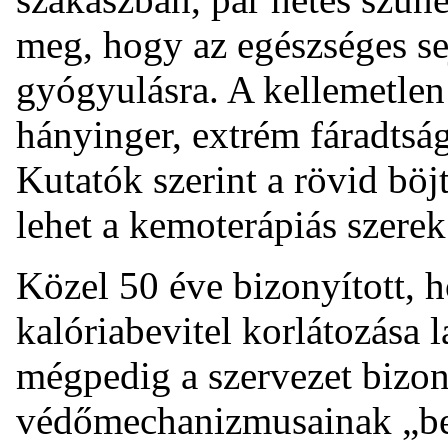
meg, hogy az egészséges se
gyógyulásra. A kellemetlen 
hányinger, extrém fáradtsá
Kutatók szerint a rövid böj
lehet a kemoterápiás szerek
Közel 50 éve bizonyított, h
kalóriabevitel korlátozása l
mégpedig a szervezet bizo
védőmechanizmusainak „bek