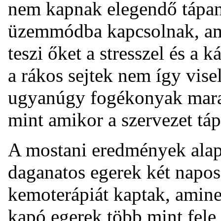
nem kapnak elegendő tápany
üzemmódba kapcsolnak, am
teszi őket a stresszel és a
a rákos sejtek nem így vis
ugyanúgy fogékonyak marad
mint amikor a szervezet táp
A mostani eredmények alapj
daganatos egerek két napos
kemoterápiát kaptak, amine
kapó egerek több mint fele 