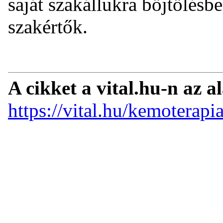
saját szakállukra böjtölésb
szakértők.
A cikket a vital.hu-n az a
https://vital.hu/kemoterapi