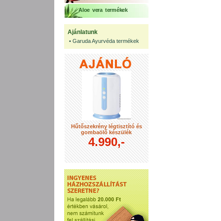
Aloe vera termékek
Ajánlatunk
•
Garuda Ayurvéda termékek
Hűtőszekrény légtisztító és
gombaölő készülék
4.990,-