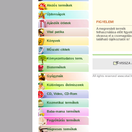
Akciós termékek
Újdonságok
FIGYELEM!
Ajándék ötletek
A megrendelt termék
Vital patika
felhasználása előtt figy
olvassa el a csomagolá
található tájékoztatót is!
Könyvek
Műszaki cikkek
Környezettudatos term.
VISSZA
Biotermékek
Gyógyteák
All rights reserved www.vital
Különleges élelmiszerek
CD, Video, CD-Rom
Kozmetikai termékek
Baba-mama termékek
Fogyókúrás termékek
Mágneses termékek