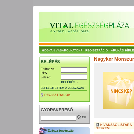
HOGYAN VÁSÁROLHATOK?
REGISZTRÁCIÓ
ÁRUHÁZI HÍRL
Nagyker Monszun
BELÉPÉS
Felhaszn.
név:
Jelszó:
BELÉPÉS
ELFELEJTETTEM A JELSZAVAM
REGISZTRÁLOK
GYORSKERESŐ
KÍVÁNSÁGLISTÁRA
TESZEM
Egészségpénztár