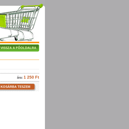
VISSZA A FŐOLDALRA
1 250 Ft
ára:
KOSÁRBA TESZEM