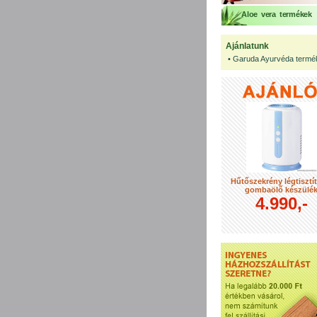
Aloe vera termékek
Ajánlatunk
•
Garuda Ayurvéda termé
Hűtőszekrény légtisztí
gombaölő készülé
4.990,-