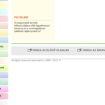
FIGYELEM!
A megrendelt termék
felhasználása előtt figyelmesen
olvassa el a csomagoláson
található tájékoztatót is!
rm.
VISSZA AZ ELŐZŐ OLDALRA
VISSZA AZ ÁRU
All rights reserved www.vital.hu 1999 - 2017 ©
erek
k
k
k