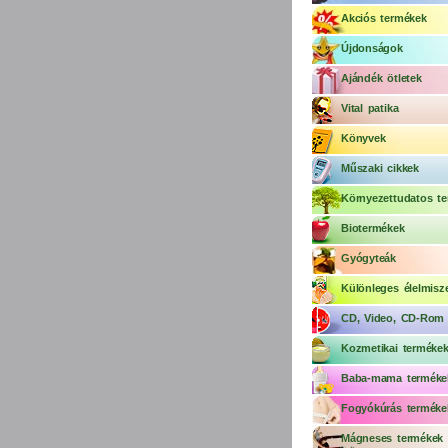
Akciós termékek
Újdonságok
Ajándék ötletek
Vital patika
Könyvek
Műszaki cikkek
Környezettudatos te
Biotermékek
Gyógyteák
Különleges élelmisz
CD, Video, CD-Rom
Kozmetikai terméke
Baba-mama terméke
Fogyókúrás terméke
Mágneses termékek