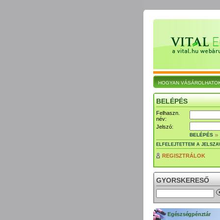
HOGYAN VÁSÁROLHATO
BELÉPÉS
Felhaszn.
név:
Jelszó:
BELÉPÉS
ELFELEJTETTEM A JELSZA
REGISZTRÁLOK
GYORSKERESŐ
Egészségpénztár