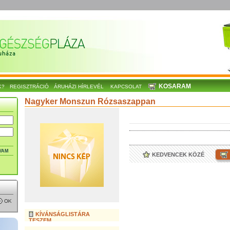
KOSARAM
K?
REGISZTRÁCIÓ
ÁRUHÁZI HÍRLEVÉL
KAPCSOLAT
Nagyker Monszun Rózsaszappan
VAM
KEDVENCEK KÖZÉ
KÍVÁNSÁGLISTÁRA
TESZEM