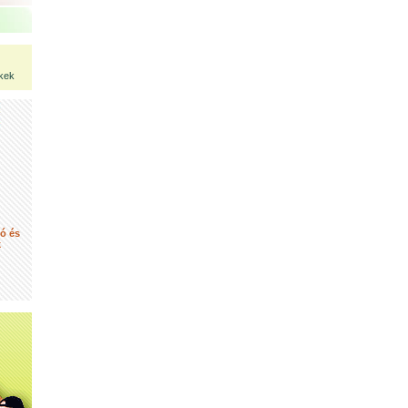
kek
tó és
k