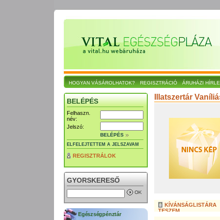
HOGYAN VÁSÁROLHATOK?
REGISZTRÁCIÓ
ÁRUHÁZI HÍRL
Illatszertár Vaníl
BELÉPÉS
Felhaszn.
név:
Jelszó:
BELÉPÉS
ELFELEJTETTEM A JELSZAVAM
REGISZTRÁLOK
GYORSKERESŐ
KÍVÁNSÁGLISTÁRA
TESZEM
Egészségpénztár