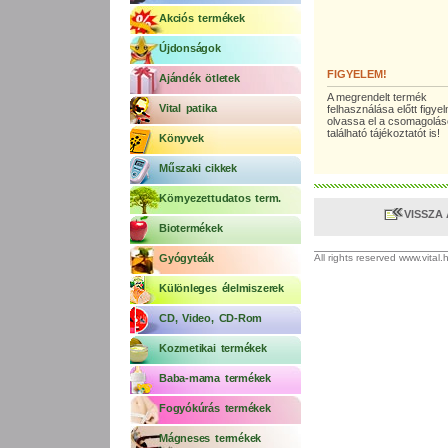
Akciós termékek
Újdonságok
FIGYELEM!
Ajándék ötletek
A megrendelt termék
Vital patika
felhasználása előtt figy
olvassa el a csomagolá
található tájékoztatót is!
Könyvek
Műszaki cikkek
Környezettudatos term.
VISSZA
Biotermékek
Gyógyteák
All rights reserved www.vital
Különleges élelmiszerek
CD, Video, CD-Rom
Kozmetikai termékek
Baba-mama termékek
Fogyókúrás termékek
Mágneses termékek