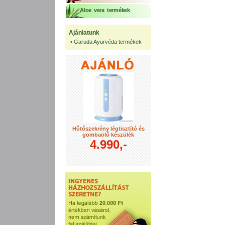
Aloe vera termékek
Ajánlatunk
•
Garuda Ayurvéda termékek
Hűtőszekrény légtisztító és
gombaölő készülék
4.990,-