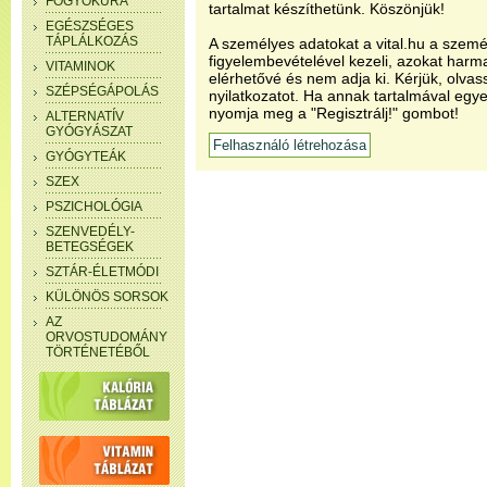
FOGYÓKÚRA
tartalmat készíthetünk. Köszönjük!
EGÉSZSÉGES
TÁPLÁLKOZÁS
A személyes adatokat a vital.hu a szemé
figyelembevételével kezeli, azokat har
VITAMINOK
elérhetővé és nem adja ki. Kérjük, olvas
SZÉPSÉGÁPOLÁS
nyilatkozatot. Ha annak tartalmával egye
nyomja meg a "Regisztrálj!" gombot!
ALTERNATÍV
GYÓGYÁSZAT
GYÓGYTEÁK
SZEX
PSZICHOLÓGIA
SZENVEDÉLY-
BETEGSÉGEK
SZTÁR-ÉLETMÓDI
KÜLÖNÖS SORSOK
AZ
ORVOSTUDOMÁNY
TÖRTÉNETÉBŐL