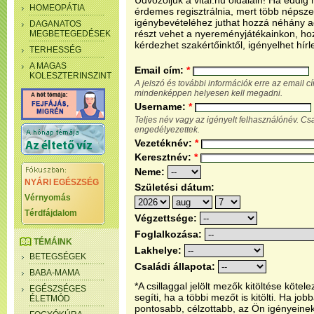
Üdvözöljük a vital.hu oldalain! Ha eddi
HOMEOPÁTIA
érdemes regisztrálnia, mert több népsze
igénybevételéhez juthat hozzá néhány ada
DAGANATOS
részt vehet a nyereményjátékainkon, ho
MEGBETEGEDÉSEK
kérdezhet szakértőinktől, igényelhet hírl
TERHESSÉG
A MAGAS
Email cím:
*
KOLESZTERINSZINT
A jelszó és további információk erre az email 
mindenképpen helyesen kell megadni.
Username:
*
Teljes név vagy az igényelt felhasználónév. C
engedélyezettek.
Vezetéknév:
*
Keresztnév:
*
Neme:
NYÁRI EGÉSZSÉG
Születési dátum:
Vérnyomás
Térdfájdalom
Végzettsége:
Foglalkozása:
TÉMÁINK
Lakhelye:
BETEGSÉGEK
Családi állapota:
BABA-MAMA
*A csillaggal jelölt mezők kitöltése köt
EGÉSZSÉGES
segíti, ha a többi mezőt is kitölti. Ha j
ÉLETMÓD
pontosabb, célzottabb, az Ön igényeine