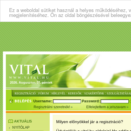
Ez a weboldal sütiket használ a helyes működéséhez, v
megjelenítéséhez. Ön az oldal böngészésével beleegye
2026. Augusztus 07. péntek
:
:
:
:
:
REGISZTRÁCIÓ
FÓRUM
HÍRLEVÉL
KERESŐK
SZAKÉRTŐINK
SZOLGÁLTATÁSA
Username:
Password:
Regisztrálni szeretnék!
Elfelejtettem a jelszavam
AKTUÁLIS
Milyen előnyökkel jár a regisztráció?
NYITÓLAP