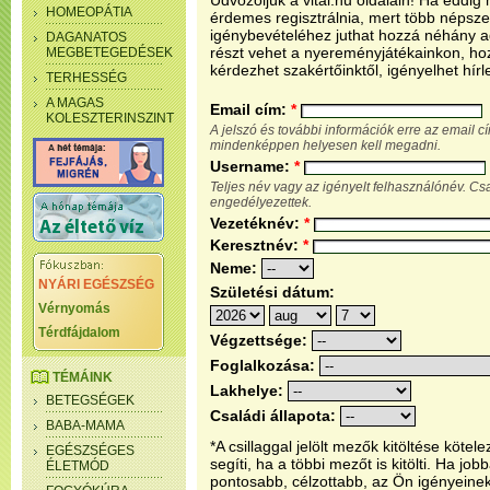
Üdvözöljük a vital.hu oldalain! Ha eddi
HOMEOPÁTIA
érdemes regisztrálnia, mert több népsze
igénybevételéhez juthat hozzá néhány ada
DAGANATOS
részt vehet a nyereményjátékainkon, ho
MEGBETEGEDÉSEK
kérdezhet szakértőinktől, igényelhet hírl
TERHESSÉG
A MAGAS
Email cím:
*
KOLESZTERINSZINT
A jelszó és további információk erre az email 
mindenképpen helyesen kell megadni.
Username:
*
Teljes név vagy az igényelt felhasználónév. C
engedélyezettek.
Vezetéknév:
*
Keresztnév:
*
Neme:
NYÁRI EGÉSZSÉG
Születési dátum:
Vérnyomás
Térdfájdalom
Végzettsége:
Foglalkozása:
TÉMÁINK
Lakhelye:
BETEGSÉGEK
Családi állapota:
BABA-MAMA
*A csillaggal jelölt mezők kitöltése köt
EGÉSZSÉGES
segíti, ha a többi mezőt is kitölti. Ha j
ÉLETMÓD
pontosabb, célzottabb, az Ön igényeine