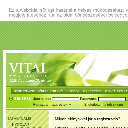
Ez a weboldal sütiket használ a helyes működéséhez, v
megjelenítéséhez. Ön az oldal böngészésével beleegye
2026. Augusztus 07. péntek
:
:
:
:
:
REGISZTRÁCIÓ
FÓRUM
HÍRLEVÉL
KERESŐK
SZAKÉRTŐINK
SZOLGÁLTATÁSA
Username:
Password:
Regisztrálni szeretnék!
Elfelejtettem a jelszavam
AKTUÁLIS
Milyen előnyökkel jár a regisztráció?
NYITÓLAP