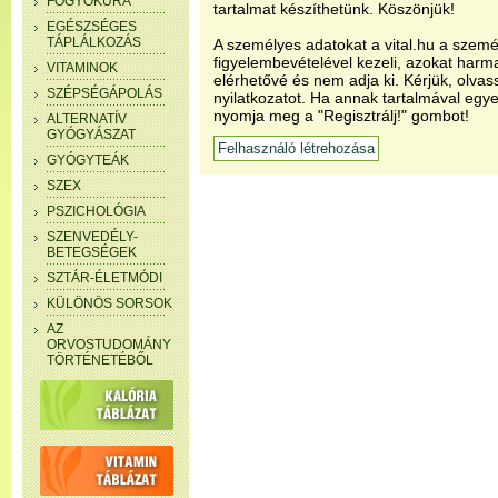
FOGYÓKÚRA
tartalmat készíthetünk. Köszönjük!
EGÉSZSÉGES
TÁPLÁLKOZÁS
A személyes adatokat a vital.hu a szemé
figyelembevételével kezeli, azokat har
VITAMINOK
elérhetővé és nem adja ki. Kérjük, olvas
SZÉPSÉGÁPOLÁS
nyilatkozatot. Ha annak tartalmával egye
nyomja meg a "Regisztrálj!" gombot!
ALTERNATÍV
GYÓGYÁSZAT
GYÓGYTEÁK
SZEX
PSZICHOLÓGIA
SZENVEDÉLY-
BETEGSÉGEK
SZTÁR-ÉLETMÓDI
KÜLÖNÖS SORSOK
AZ
ORVOSTUDOMÁNY
TÖRTÉNETÉBŐL