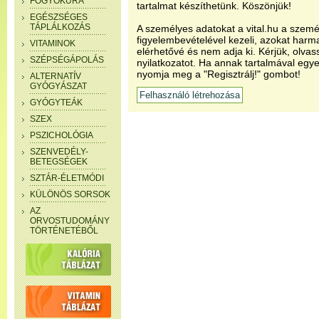
FOGYÓKÚRA
tartalmat készíthetünk. Köszönjük!
EGÉSZSÉGES
TÁPLÁLKOZÁS
A személyes adatokat a vital.hu a szemé
figyelembevételével kezeli, azokat har
VITAMINOK
elérhetővé és nem adja ki. Kérjük, olvas
SZÉPSÉGÁPOLÁS
nyilatkozatot. Ha annak tartalmával egye
nyomja meg a "Regisztrálj!" gombot!
ALTERNATÍV
GYÓGYÁSZAT
GYÓGYTEÁK
SZEX
PSZICHOLÓGIA
SZENVEDÉLY-
BETEGSÉGEK
SZTÁR-ÉLETMÓDI
KÜLÖNÖS SORSOK
AZ
ORVOSTUDOMÁNY
TÖRTÉNETÉBŐL