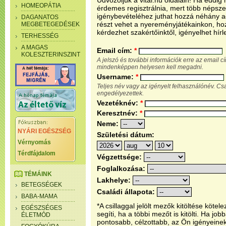
Üdvözöljük a vital.hu oldalain! Ha eddi
HOMEOPÁTIA
érdemes regisztrálnia, mert több népsze
igénybevételéhez juthat hozzá néhány ada
DAGANATOS
részt vehet a nyereményjátékainkon, ho
MEGBETEGEDÉSEK
kérdezhet szakértőinktől, igényelhet hírl
TERHESSÉG
A MAGAS
Email cím:
*
KOLESZTERINSZINT
A jelszó és további információk erre az email 
mindenképpen helyesen kell megadni.
Username:
*
Teljes név vagy az igényelt felhasználónév. C
engedélyezettek.
Vezetéknév:
*
Keresztnév:
*
Neme:
NYÁRI EGÉSZSÉG
Születési dátum:
Vérnyomás
Térdfájdalom
Végzettsége:
Foglalkozása:
TÉMÁINK
Lakhelye:
BETEGSÉGEK
Családi állapota:
BABA-MAMA
*A csillaggal jelölt mezők kitöltése köt
EGÉSZSÉGES
segíti, ha a többi mezőt is kitölti. Ha j
ÉLETMÓD
pontosabb, célzottabb, az Ön igényeine