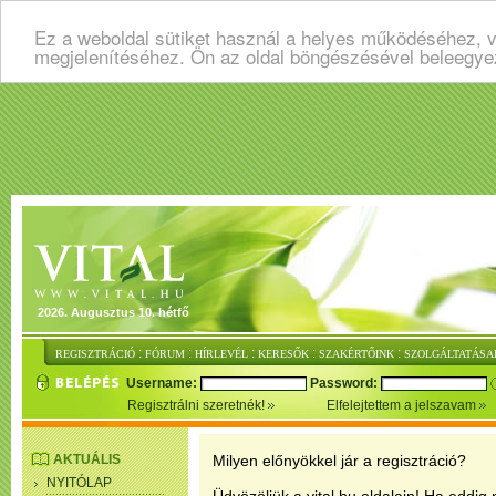
Ez a weboldal sütiket használ a helyes működéséhez, v
megjelenítéséhez. Ön az oldal böngészésével beleegye
2026. Augusztus 10. hétfő
:
:
:
:
:
REGISZTRÁCIÓ
FÓRUM
HÍRLEVÉL
KERESŐK
SZAKÉRTŐINK
SZOLGÁLTATÁSA
Username:
Password:
Regisztrálni szeretnék!
Elfelejtettem a jelszavam
AKTUÁLIS
Milyen előnyökkel jár a regisztráció?
NYITÓLAP