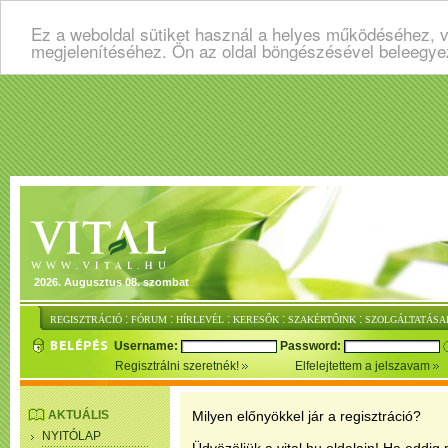
Ez a weboldal sütiket használ a helyes működéséhez, v
megjelenítéséhez. Ön az oldal böngészésével beleegye
2026. Augusztus 08. szombat
:
:
:
:
:
REGISZTRÁCIÓ
FÓRUM
HÍRLEVÉL
KERESŐK
SZAKÉRTŐINK
SZOLGÁLTATÁSA
Username:
Password:
Regisztrálni szeretnék!
Elfelejtettem a jelszavam
AKTUÁLIS
Milyen előnyökkel jár a regisztráció?
NYITÓLAP