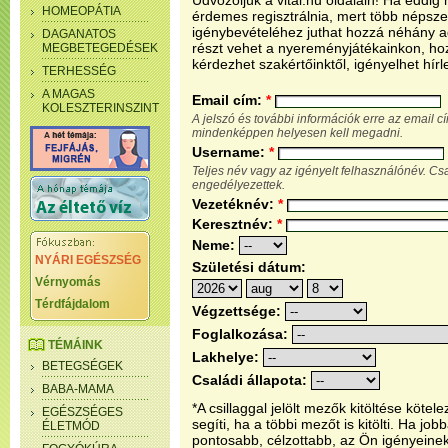
Üdvözöljük a vital.hu oldalain! Ha eddi
HOMEOPÁTIA
érdemes regisztrálnia, mert több népsze
igénybevételéhez juthat hozzá néhány ada
DAGANATOS
részt vehet a nyereményjátékainkon, ho
MEGBETEGEDÉSEK
kérdezhet szakértőinktől, igényelhet hírl
TERHESSÉG
A MAGAS
Email cím:
*
KOLESZTERINSZINT
A jelszó és további információk erre az email 
mindenképpen helyesen kell megadni.
Username:
*
Teljes név vagy az igényelt felhasználónév. C
engedélyezettek.
Vezetéknév:
*
Keresztnév:
*
Neme:
NYÁRI EGÉSZSÉG
Születési dátum:
Vérnyomás
Térdfájdalom
Végzettsége:
Foglalkozása:
TÉMÁINK
Lakhelye:
BETEGSÉGEK
Családi állapota:
BABA-MAMA
*A csillaggal jelölt mezők kitöltése köt
EGÉSZSÉGES
segíti, ha a többi mezőt is kitölti. Ha j
ÉLETMÓD
pontosabb, célzottabb, az Ön igényeine