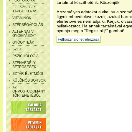
FOGYÓKÚRA
tartalmat készíthetünk. Köszönjük!
EGÉSZSÉGES
TÁPLÁLKOZÁS
A személyes adatokat a vital.hu a szemé
figyelembevételével kezeli, azokat har
VITAMINOK
elérhetővé és nem adja ki. Kérjük, olvas
SZÉPSÉGÁPOLÁS
nyilatkozatot. Ha annak tartalmával egye
nyomja meg a "Regisztrálj!" gombot!
ALTERNATÍV
GYÓGYÁSZAT
GYÓGYTEÁK
SZEX
PSZICHOLÓGIA
SZENVEDÉLY-
BETEGSÉGEK
SZTÁR-ÉLETMÓDI
KÜLÖNÖS SORSOK
AZ
ORVOSTUDOMÁNY
TÖRTÉNETÉBŐL