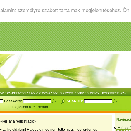
valamint személyre szabott tartalmak megjelenítéséhez. Ön
:
:
:
:
:
ŐK
SZAKÉRTŐINK
SZOLGÁLTATÁSAINK
HASZNOS CÍMEK
JÁTÉKOK
EGÉSZSÉGPLÁZA
Password:
SEARCH:
Elfelejtettem a jelszavam
Navigác
kkel jár a regisztráció?
A fül e
vital.hu oldalain! Ha eddig még nem tette meg, most érdemes