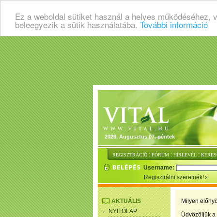
Ez a weboldal sütiket használ a helyes működéséhez, 
beleegyezik a sütik használatába.
További információ
2026. Augusztus 07. péntek
:
:
:
REGISZTRÁCIÓ
FÓRUM
HÍRLEVÉL
KERES
Username:
Regisztrálni szeretnék!
AKTUÁLIS
Milyen előnyö
NYITÓLAP
Üdvözöljük a 