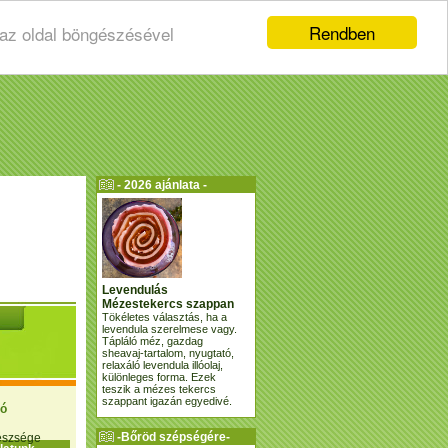
Rendben
 az oldal böngészésével
- 2026 ajánlata -
Levendulás
Mézestekercs szappan
Tökéletes választás, ha a
levendula szerelmese vagy.
Tápláló méz, gazdag
sheavaj-tartalom, nyugtató,
relaxáló levendula illóolaj,
különleges forma. Ezek
teszik a mézes tekercs
szappant igazán egyedivé.
ió
-Bőröd szépségére-
gészsége