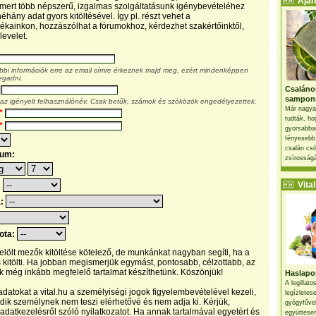
Ajánl
, mert több népszerű, izgalmas szolgáltatásunk igénybevételéhez
éhány adat gyors kitöltésével. Így pl. részt vehet a
kainkon, hozzászólhat a fórumokhoz, kérdezhet szakértőinktől,
levelet.
ábbi információk erre az email címre érkeznek majd meg, ezért mindenképpen
egadni.
Csaláno
sampon
 az igényelt felhasználónév. Csak betűk, számok és szóközök engedélyezettek.
Már nagya
*
tudták, ho
*
gyorsabban
fényesebb
csalán csö
tum:
zsírosságá
Vital 
:
a:
pota:
 jelölt mezők kitöltése kötelező, de munkánkat nagyban segíti, ha a
s kitölti. Ha jobban megismerjük egymást, pontosabb, célzottabb, az
 még inkább megfelelő tartalmat készíthetünk. Köszönjük!
Haslapos
A legillat
datokat a vital.hu a személyiségi jogok figyelembevételével kezeli,
legízletes
ik személynek nem teszi elérhetővé és nem adja ki. Kérjük,
gyógyfűve
 adatkezelésről szóló nyilatkozatot. Ha annak tartalmával egyetért és
együttesen