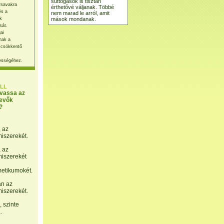
suttogások is tisztán
rsavakra
érthetővé váljanak. Többé
és a
nem marad le arról, amit
mások mondanak.
k
sát.
ai
nak a
 csökkentő
ességéhez.
LL
lvassa az
evők
?
, az
miszerekét.
, az
miszerekét
etikumokét.
án az
miszerekét.
 szinte
.