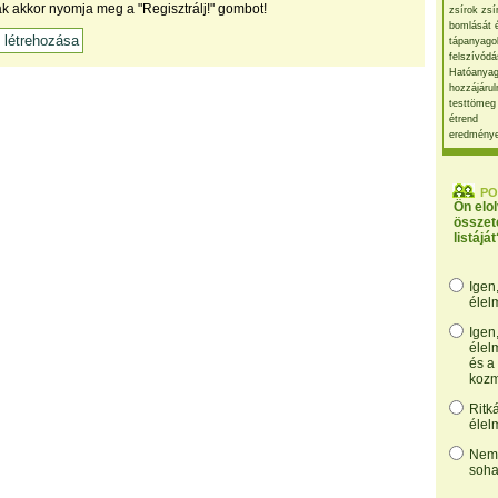
ak akkor nyomja meg a "Regisztrálj!" gombot!
zsírok zsí
bomlását 
tápanyago
felszívódá
Hatóanyag
hozzájárul
testtömeg
étrend
eredmény
PO
Ön elo
összet
listáját
Igen
élel
Igen
élel
és a
kozm
Ritk
élel
Nem,
soha