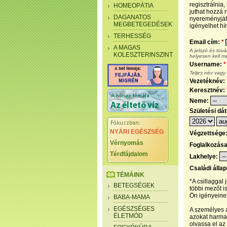
regisztrálnia
HOMEOPÁTIA
juthat hozzá n
DAGANATOS
nyereményjáté
MEGBETEGEDÉSEK
igényelhet hír
TERHESSÉG
Email cím:
*
A MAGAS
A jelszó és tov
KOLESZTERINSZINT
helyesen kell m
Username:
*
Teljes név vagy
Vezetéknév:
Keresztnév:
Neme:
Születési dá
NYÁRI EGÉSZSÉG
Végzettsége
Vérnyomás
Foglalkozás
Térdfájdalom
Lakhelye:
Családi álla
TÉMÁINK
*A csillaggal
BETEGSÉGEK
többi mezőt i
Ön igényeinek
BABA-MAMA
EGÉSZSÉGES
A személyes a
ÉLETMÓD
azokat harmad
olvassa el az