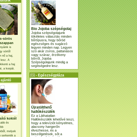
atunk
Bio Jojoba szépségolaj
Jojoba szépségolajunk
tökéletes választás minden
s-sörös
bőrtípusra, hogy bőröd
szappan
egészséges és sugárzó
legyen minden nap. Legyen
nyáink is
szó akár zsíros, pattanásos
gy sörtől
vagy száraz, érzékeny
 nő a haj,
bőrről, Jojoba
 lesz. A
Szépségolajunk mindig a
kkenti a haj
segítségedre lesz.
t, a korpát.
- Egészségpláza
ajánlatunk -
ajánló
Újratölthető
hallókészülék
Ez a Láthatatlan
ító koktél
Hallókészülék lehetővé teszi,
hogy a televíziót kényelmes,
osabb és
alacsony hangerőn
ebb
élvezhesse, és a
kből, melyek
beszélgetések, sőt a
 serkentik a