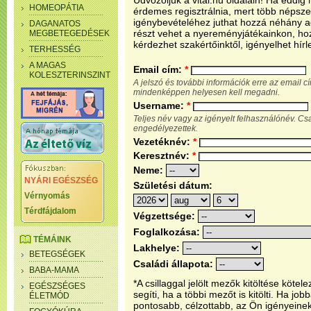
Üdvözöljük a vital.hu oldalain! Ha eddi
HOMEOPÁTIA
érdemes regisztrálnia, mert több népsze
igénybevételéhez juthat hozzá néhány ada
DAGANATOS
részt vehet a nyereményjátékainkon, ho
MEGBETEGEDÉSEK
kérdezhet szakértőinktől, igényelhet hírl
TERHESSÉG
A MAGAS
Email cím:
*
KOLESZTERINSZINT
A jelszó és további információk erre az email 
mindenképpen helyesen kell megadni.
Username:
*
Teljes név vagy az igényelt felhasználónév. C
engedélyezettek.
Vezetéknév:
*
Keresztnév:
*
Neme:
NYÁRI EGÉSZSÉG
Születési dátum:
Vérnyomás
Térdfájdalom
Végzettsége:
Foglalkozása:
TÉMÁINK
Lakhelye:
BETEGSÉGEK
Családi állapota:
BABA-MAMA
*A csillaggal jelölt mezők kitöltése köt
EGÉSZSÉGES
segíti, ha a többi mezőt is kitölti. Ha j
ÉLETMÓD
pontosabb, célzottabb, az Ön igényeine