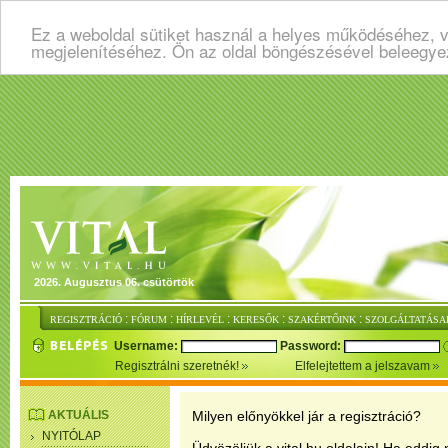
Ez a weboldal sütiket használ a helyes működéséhez, v
megjelenítéséhez. Ön az oldal böngészésével beleegye
2026. Augusztus 06. csütörtök
:
:
:
:
:
REGISZTRÁCIÓ
FÓRUM
HÍRLEVÉL
KERESŐK
SZAKÉRTŐINK
SZOLGÁLTATÁSA
Username:
Password:
Regisztrálni szeretnék!
Elfelejtettem a jelszavam
AKTUÁLIS
Milyen előnyökkel jár a regisztráció?
NYITÓLAP