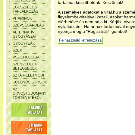
FOGYÓKÚRA
tartalmat készíthetünk. Köszönjük!
EGÉSZSÉGES
TÁPLÁLKOZÁS
A személyes adatokat a vital.hu a szemé
figyelembevételével kezeli, azokat har
VITAMINOK
elérhetővé és nem adja ki. Kérjük, olvas
SZÉPSÉGÁPOLÁS
nyilatkozatot. Ha annak tartalmával egye
nyomja meg a "Regisztrálj!" gombot!
ALTERNATÍV
GYÓGYÁSZAT
GYÓGYTEÁK
SZEX
PSZICHOLÓGIA
SZENVEDÉLY-
BETEGSÉGEK
SZTÁR-ÉLETMÓDI
KÜLÖNÖS SORSOK
AZ
ORVOSTUDOMÁNY
TÖRTÉNETÉBŐL