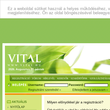
Ez a weboldal sütiket használ a helyes működéséhez, v
megjelenítéséhez. Ön az oldal böngészésével beleegye
2026. Augusztus 07. péntek
:
:
:
:
:
REGISZTRÁCIÓ
FÓRUM
HÍRLEVÉL
KERESŐK
SZAKÉRTŐINK
SZOLGÁLTATÁSA
Username:
Password:
Regisztrálni szeretnék!
Elfelejtettem a jelszavam
AKTUÁLIS
Milyen előnyökkel jár a regisztráció?
NYITÓLAP