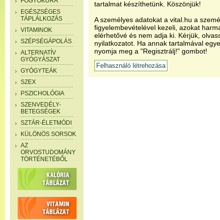
FOGYÓKÚRA
tartalmat készíthetünk. Köszönjük!
EGÉSZSÉGES
TÁPLÁLKOZÁS
A személyes adatokat a vital.hu a szemé
figyelembevételével kezeli, azokat har
VITAMINOK
elérhetővé és nem adja ki. Kérjük, olvas
SZÉPSÉGÁPOLÁS
nyilatkozatot. Ha annak tartalmával egye
nyomja meg a "Regisztrálj!" gombot!
ALTERNATÍV
GYÓGYÁSZAT
GYÓGYTEÁK
SZEX
PSZICHOLÓGIA
SZENVEDÉLY-
BETEGSÉGEK
SZTÁR-ÉLETMÓDI
KÜLÖNÖS SORSOK
AZ
ORVOSTUDOMÁNY
TÖRTÉNETÉBŐL