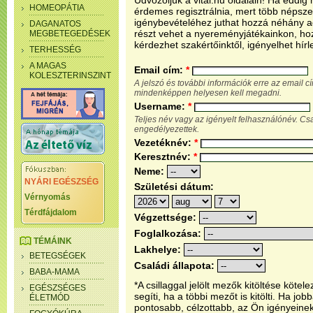
Üdvözöljük a vital.hu oldalain! Ha eddi
HOMEOPÁTIA
érdemes regisztrálnia, mert több népsze
igénybevételéhez juthat hozzá néhány ada
DAGANATOS
részt vehet a nyereményjátékainkon, ho
MEGBETEGEDÉSEK
kérdezhet szakértőinktől, igényelhet hírl
TERHESSÉG
A MAGAS
Email cím:
*
KOLESZTERINSZINT
A jelszó és további információk erre az email 
mindenképpen helyesen kell megadni.
Username:
*
Teljes név vagy az igényelt felhasználónév. C
engedélyezettek.
Vezetéknév:
*
Keresztnév:
*
Neme:
NYÁRI EGÉSZSÉG
Születési dátum:
Vérnyomás
Térdfájdalom
Végzettsége:
Foglalkozása:
TÉMÁINK
Lakhelye:
BETEGSÉGEK
Családi állapota:
BABA-MAMA
*A csillaggal jelölt mezők kitöltése köt
EGÉSZSÉGES
segíti, ha a többi mezőt is kitölti. Ha j
ÉLETMÓD
pontosabb, célzottabb, az Ön igényeine