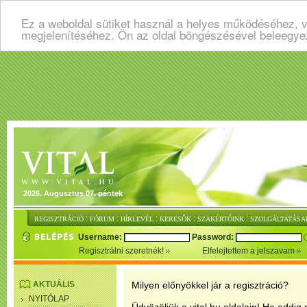
Ez a weboldal sütiket használ a helyes működéséhez, v
megjelenítéséhez. Ön az oldal böngészésével beleegye
2026. Augusztus 07. péntek
:
:
:
:
:
REGISZTRÁCIÓ
FÓRUM
HÍRLEVÉL
KERESŐK
SZAKÉRTŐINK
SZOLGÁLTATÁSA
Username:
Password:
Regisztrálni szeretnék!
Elfelejtettem a jelszavam
AKTUÁLIS
Milyen előnyökkel jár a regisztráció?
NYITÓLAP