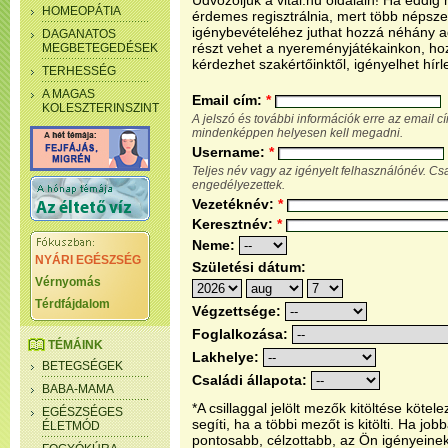
Üdvözöljük a vital.hu oldalain! Ha eddi
HOMEOPÁTIA
érdemes regisztrálnia, mert több népsze
igénybevételéhez juthat hozzá néhány ada
DAGANATOS
részt vehet a nyereményjátékainkon, ho
MEGBETEGEDÉSEK
kérdezhet szakértőinktől, igényelhet hírl
TERHESSÉG
A MAGAS
Email cím:
*
KOLESZTERINSZINT
A jelszó és további információk erre az email 
mindenképpen helyesen kell megadni.
Username:
*
Teljes név vagy az igényelt felhasználónév. C
engedélyezettek.
Vezetéknév:
*
Keresztnév:
*
Neme:
NYÁRI EGÉSZSÉG
Születési dátum:
Vérnyomás
Térdfájdalom
Végzettsége:
Foglalkozása:
TÉMÁINK
Lakhelye:
BETEGSÉGEK
Családi állapota:
BABA-MAMA
*A csillaggal jelölt mezők kitöltése köt
EGÉSZSÉGES
segíti, ha a többi mezőt is kitölti. Ha j
ÉLETMÓD
pontosabb, célzottabb, az Ön igényeine