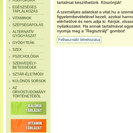
FOGYÓKÚRA
tartalmat készíthetünk. Köszönjük!
EGÉSZSÉGES
TÁPLÁLKOZÁS
A személyes adatokat a vital.hu a szemé
figyelembevételével kezeli, azokat har
VITAMINOK
elérhetővé és nem adja ki. Kérjük, olvas
SZÉPSÉGÁPOLÁS
nyilatkozatot. Ha annak tartalmával egye
nyomja meg a "Regisztrálj!" gombot!
ALTERNATÍV
GYÓGYÁSZAT
GYÓGYTEÁK
SZEX
PSZICHOLÓGIA
SZENVEDÉLY-
BETEGSÉGEK
SZTÁR-ÉLETMÓDI
KÜLÖNÖS SORSOK
AZ
ORVOSTUDOMÁNY
TÖRTÉNETÉBŐL