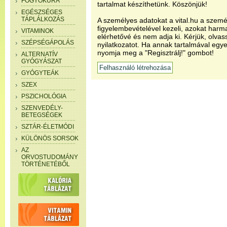
FOGYÓKÚRA
tartalmat készíthetünk. Köszönjük!
EGÉSZSÉGES
TÁPLÁLKOZÁS
A személyes adatokat a vital.hu a szemé
figyelembevételével kezeli, azokat har
VITAMINOK
elérhetővé és nem adja ki. Kérjük, olvas
SZÉPSÉGÁPOLÁS
nyilatkozatot. Ha annak tartalmával egye
nyomja meg a "Regisztrálj!" gombot!
ALTERNATÍV
GYÓGYÁSZAT
GYÓGYTEÁK
SZEX
PSZICHOLÓGIA
SZENVEDÉLY-
BETEGSÉGEK
SZTÁR-ÉLETMÓDI
KÜLÖNÖS SORSOK
AZ
ORVOSTUDOMÁNY
TÖRTÉNETÉBŐL