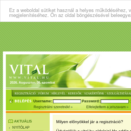
Ez a weboldal sütiket használ a helyes működéséhez, v
megjelenítéséhez. Ön az oldal böngészésével beleegye
2026. Augusztus 08. szombat
:
:
:
:
:
REGISZTRÁCIÓ
FÓRUM
HÍRLEVÉL
KERESŐK
SZAKÉRTŐINK
SZOLGÁLTATÁSA
Username:
Password:
Regisztrálni szeretnék!
Elfelejtettem a jelszavam
AKTUÁLIS
Milyen előnyökkel jár a regisztráció?
NYITÓLAP