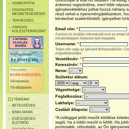
Üdvözöljük a vital.hu oldalain! Ha eddi
HOMEOPÁTIA
érdemes regisztrálnia, mert több népsze
igénybevételéhez juthat hozzá néhány ada
DAGANATOS
részt vehet a nyereményjátékainkon, ho
MEGBETEGEDÉSEK
kérdezhet szakértőinktől, igényelhet hírl
TERHESSÉG
A MAGAS
Email cím:
*
KOLESZTERINSZINT
A jelszó és további információk erre az email 
mindenképpen helyesen kell megadni.
Username:
*
Teljes név vagy az igényelt felhasználónév. C
engedélyezettek.
Vezetéknév:
*
Keresztnév:
*
Neme:
NYÁRI EGÉSZSÉG
Születési dátum:
Vérnyomás
Térdfájdalom
Végzettsége:
Foglalkozása:
TÉMÁINK
Lakhelye:
BETEGSÉGEK
Családi állapota:
BABA-MAMA
*A csillaggal jelölt mezők kitöltése köt
EGÉSZSÉGES
segíti, ha a többi mezőt is kitölti. Ha j
ÉLETMÓD
pontosabb, célzottabb, az Ön igényeine