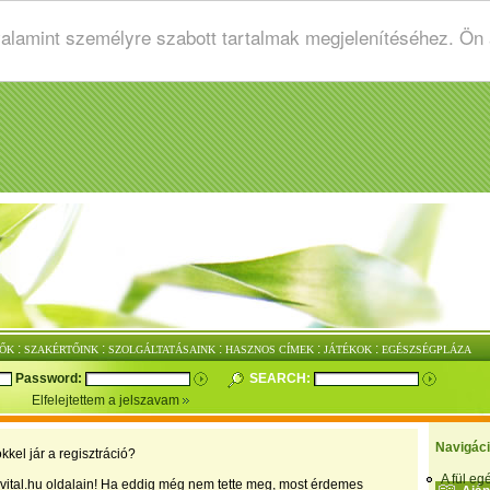
valamint személyre szabott tartalmak megjelenítéséhez. Ön
:
:
:
:
:
ŐK
SZAKÉRTŐINK
SZOLGÁLTATÁSAINK
HASZNOS CÍMEK
JÁTÉKOK
EGÉSZSÉGPLÁZA
Password:
SEARCH:
Elfelejtettem a jelszavam
Navigác
kkel jár a regisztráció?
A fül e
vital.hu oldalain! Ha eddig még nem tette meg, most érdemes