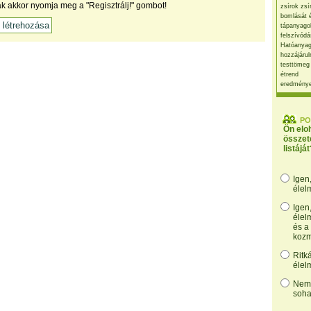
ak akkor nyomja meg a "Regisztrálj!" gombot!
zsírok zsí
bomlását 
tápanyago
felszívódá
Hatóanyag
hozzájárul
testtömeg
étrend
eredmény
PO
Ön elo
összet
listáját
Igen
élel
Igen
élel
és a
kozm
Ritk
élel
Nem,
soha