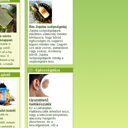
atunk
Bio Jojoba szépségolaj
Jojoba szépségolajunk
tökéletes választás minden
s-sörös
bőrtípusra, hogy bőröd
szappan
egészséges és sugárzó
legyen minden nap. Legyen
nyáink is
szó akár zsíros, pattanásos
gy sörtől
vagy száraz, érzékeny
 nő a haj,
bőrről, Jojoba
 lesz. A
Szépségolajunk mindig a
kkenti a haj
segítségedre lesz.
t, a korpát.
- Egészségpláza
ajánlatunk -
ajánló
Újratölthető
hallókészülék
Ez a Láthatatlan
ító koktél
Hallókészülék lehetővé teszi,
hogy a televíziót kényelmes,
osabb és
alacsony hangerőn
ebb
élvezhesse, és a
kből, melyek
beszélgetések, sőt a
 serkentik a