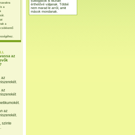
suttogások is tisztán
rsavakra
érthetővé váljanak. Többé
és a
nem marad le arról, amit
mások mondanak.
k
sát.
ai
nak a
 csökkentő
ességéhez.
LL
lvassa az
evők
?
, az
miszerekét.
, az
miszerekét
etikumokét.
án az
miszerekét.
 szinte
.