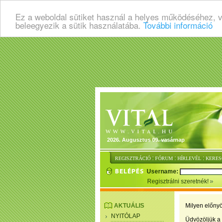
Ez a weboldal sütiket használ a helyes működéséhez, 
beleegyezik a sütik használatába.
További információ
2026. Augusztus 09. vasárnap
:
:
:
REGISZTRÁCIÓ
FÓRUM
HÍRLEVÉL
KERES
Username:
Regisztrálni szeretnék!
AKTUÁLIS
Milyen előnyö
NYITÓLAP
Üdvözöljük a 