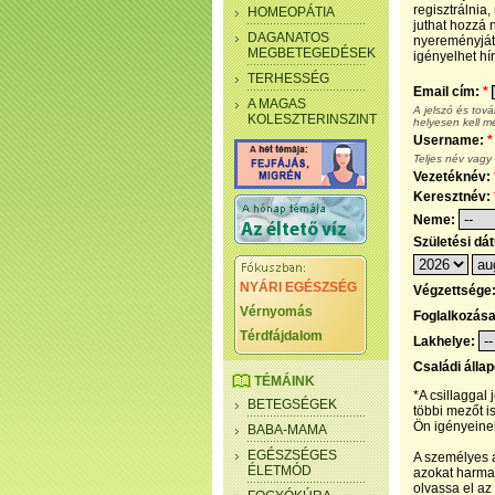
regisztrálnia
HOMEOPÁTIA
juthat hozzá n
DAGANATOS
nyereményjáté
MEGBETEGEDÉSEK
igényelhet hír
TERHESSÉG
Email cím:
*
A MAGAS
A jelszó és tov
KOLESZTERINSZINT
helyesen kell m
Username:
*
Teljes név vagy
Vezetéknév:
Keresztnév:
Neme:
Születési dá
NYÁRI EGÉSZSÉG
Végzettsége
Vérnyomás
Foglalkozás
Térdfájdalom
Lakhelye:
Családi álla
TÉMÁINK
*A csillaggal
BETEGSÉGEK
többi mezőt i
Ön igényeinek
BABA-MAMA
EGÉSZSÉGES
A személyes a
ÉLETMÓD
azokat harmad
olvassa el az