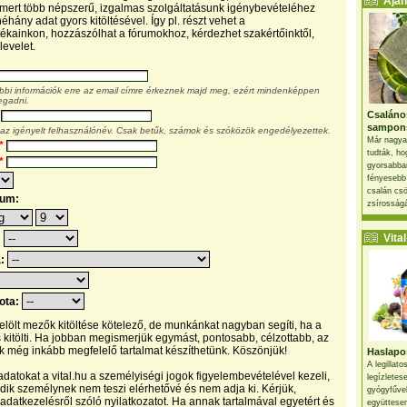
Ajánl
, mert több népszerű, izgalmas szolgáltatásunk igénybevételéhez
éhány adat gyors kitöltésével. Így pl. részt vehet a
kainkon, hozzászólhat a fórumokhoz, kérdezhet szakértőinktől,
levelet.
ábbi információk erre az email címre érkeznek majd meg, ezért mindenképpen
egadni.
Csaláno
sampon
 az igényelt felhasználónév. Csak betűk, számok és szóközök engedélyezettek.
Már nagya
*
tudták, ho
*
gyorsabban
fényesebb
csalán csö
tum:
zsírosságá
Vital 
:
a:
pota:
 jelölt mezők kitöltése kötelező, de munkánkat nagyban segíti, ha a
s kitölti. Ha jobban megismerjük egymást, pontosabb, célzottabb, az
 még inkább megfelelő tartalmat készíthetünk. Köszönjük!
Haslapos
A legillat
datokat a vital.hu a személyiségi jogok figyelembevételével kezeli,
legízletes
ik személynek nem teszi elérhetővé és nem adja ki. Kérjük,
gyógyfűve
 adatkezelésről szóló nyilatkozatot. Ha annak tartalmával egyetért és
együttesen