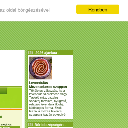
Rendben
 az oldal böngészésével
- 2026 ajánlata -
Levendulás
Mézestekercs szappan
Tökéletes választás, ha a
levendula szerelmese vagy.
Tápláló méz, gazdag
sheavaj-tartalom, nyugtató,
relaxáló levendula illóolaj,
különleges forma. Ezek
teszik a mézes tekercs
szappant igazán egyedivé.
ió
-Bőröd szépségére-
gészsége