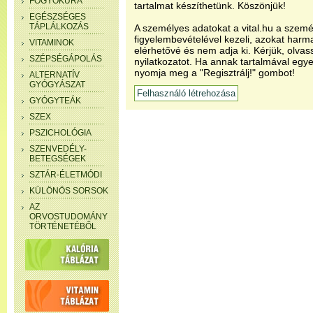
FOGYÓKÚRA
tartalmat készíthetünk. Köszönjük!
EGÉSZSÉGES
TÁPLÁLKOZÁS
A személyes adatokat a vital.hu a szemé
figyelembevételével kezeli, azokat har
VITAMINOK
elérhetővé és nem adja ki. Kérjük, olvas
SZÉPSÉGÁPOLÁS
nyilatkozatot. Ha annak tartalmával egye
nyomja meg a "Regisztrálj!" gombot!
ALTERNATÍV
GYÓGYÁSZAT
GYÓGYTEÁK
SZEX
PSZICHOLÓGIA
SZENVEDÉLY-
BETEGSÉGEK
SZTÁR-ÉLETMÓDI
KÜLÖNÖS SORSOK
AZ
ORVOSTUDOMÁNY
TÖRTÉNETÉBŐL