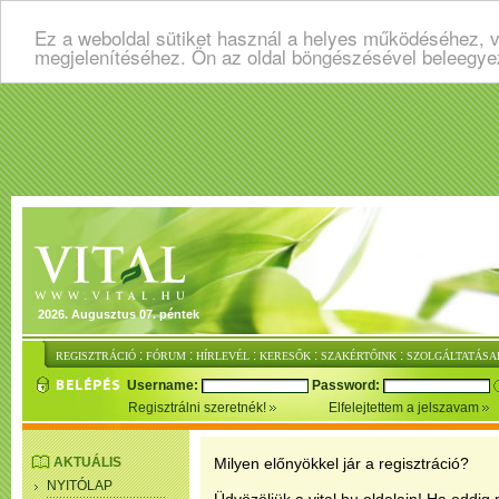
Ez a weboldal sütiket használ a helyes működéséhez, v
megjelenítéséhez. Ön az oldal böngészésével beleegye
2026. Augusztus 07. péntek
:
:
:
:
:
REGISZTRÁCIÓ
FÓRUM
HÍRLEVÉL
KERESŐK
SZAKÉRTŐINK
SZOLGÁLTATÁSA
Username:
Password:
Regisztrálni szeretnék!
Elfelejtettem a jelszavam
AKTUÁLIS
Milyen előnyökkel jár a regisztráció?
NYITÓLAP