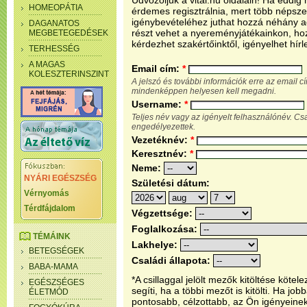
Üdvözöljük a vital.hu oldalain! Ha eddi
HOMEOPÁTIA
érdemes regisztrálnia, mert több népsze
igénybevételéhez juthat hozzá néhány ada
DAGANATOS
részt vehet a nyereményjátékainkon, ho
MEGBETEGEDÉSEK
kérdezhet szakértőinktől, igényelhet hírl
TERHESSÉG
A MAGAS
Email cím:
*
KOLESZTERINSZINT
A jelszó és további információk erre az email 
mindenképpen helyesen kell megadni.
Username:
*
Teljes név vagy az igényelt felhasználónév. C
engedélyezettek.
Vezetéknév:
*
Keresztnév:
*
Neme:
NYÁRI EGÉSZSÉG
Születési dátum:
Vérnyomás
Térdfájdalom
Végzettsége:
Foglalkozása:
TÉMÁINK
Lakhelye:
BETEGSÉGEK
Családi állapota:
BABA-MAMA
*A csillaggal jelölt mezők kitöltése köt
EGÉSZSÉGES
segíti, ha a többi mezőt is kitölti. Ha j
ÉLETMÓD
pontosabb, célzottabb, az Ön igényeine