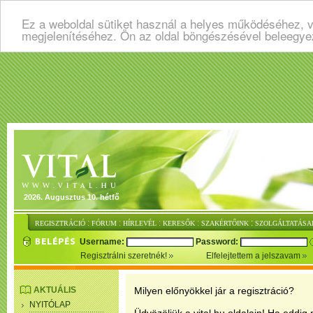
Ez a weboldal sütiket használ a helyes működéséhez, v
megjelenítéséhez. Ön az oldal böngészésével beleegye
2026. Augusztus 10. hétfő
:
:
:
:
:
REGISZTRÁCIÓ
FÓRUM
HÍRLEVÉL
KERESŐK
SZAKÉRTŐINK
SZOLGÁLTATÁSA
Username:
Password:
Regisztrálni szeretnék!
Elfelejtettem a jelszavam
AKTUÁLIS
Milyen előnyökkel jár a regisztráció?
NYITÓLAP