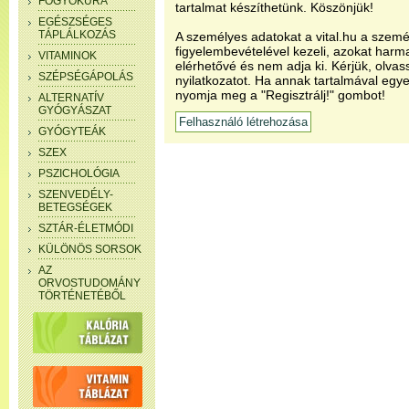
FOGYÓKÚRA
tartalmat készíthetünk. Köszönjük!
EGÉSZSÉGES
TÁPLÁLKOZÁS
A személyes adatokat a vital.hu a szemé
figyelembevételével kezeli, azokat har
VITAMINOK
elérhetővé és nem adja ki. Kérjük, olvas
SZÉPSÉGÁPOLÁS
nyilatkozatot. Ha annak tartalmával egye
nyomja meg a "Regisztrálj!" gombot!
ALTERNATÍV
GYÓGYÁSZAT
GYÓGYTEÁK
SZEX
PSZICHOLÓGIA
SZENVEDÉLY-
BETEGSÉGEK
SZTÁR-ÉLETMÓDI
KÜLÖNÖS SORSOK
AZ
ORVOSTUDOMÁNY
TÖRTÉNETÉBŐL