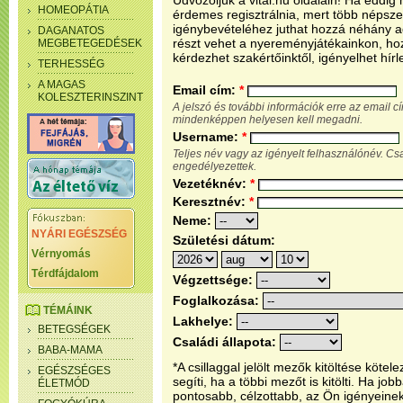
Üdvözöljük a vital.hu oldalain! Ha eddi
HOMEOPÁTIA
érdemes regisztrálnia, mert több népsze
igénybevételéhez juthat hozzá néhány ada
DAGANATOS
részt vehet a nyereményjátékainkon, ho
MEGBETEGEDÉSEK
kérdezhet szakértőinktől, igényelhet hírl
TERHESSÉG
A MAGAS
Email cím:
*
KOLESZTERINSZINT
A jelszó és további információk erre az email 
mindenképpen helyesen kell megadni.
Username:
*
Teljes név vagy az igényelt felhasználónév. C
engedélyezettek.
Vezetéknév:
*
Keresztnév:
*
Neme:
NYÁRI EGÉSZSÉG
Születési dátum:
Vérnyomás
Térdfájdalom
Végzettsége:
Foglalkozása:
TÉMÁINK
Lakhelye:
BETEGSÉGEK
Családi állapota:
BABA-MAMA
*A csillaggal jelölt mezők kitöltése köt
EGÉSZSÉGES
segíti, ha a többi mezőt is kitölti. Ha j
ÉLETMÓD
pontosabb, célzottabb, az Ön igényeine