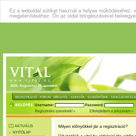
Ez a weboldal sütiket használ a helyes működéséhez, v
megjelenítéséhez. Ön az oldal böngészésével beleegye
2026. Augusztus 08. szombat
:
:
:
:
:
REGISZTRÁCIÓ
FÓRUM
HÍRLEVÉL
KERESŐK
SZAKÉRTŐINK
SZOLGÁLTATÁSA
Username:
Password:
Regisztrálni szeretnék!
Elfelejtettem a jelszavam
AKTUÁLIS
Milyen előnyökkel jár a regisztráció?
NYITÓLAP