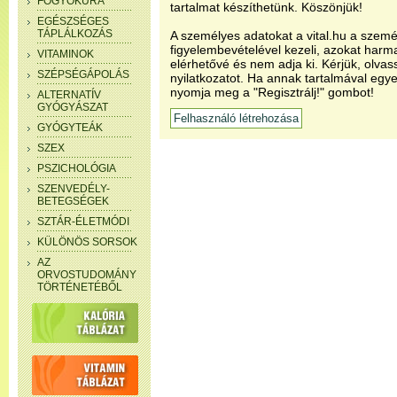
FOGYÓKÚRA
tartalmat készíthetünk. Köszönjük!
EGÉSZSÉGES
TÁPLÁLKOZÁS
A személyes adatokat a vital.hu a szemé
figyelembevételével kezeli, azokat har
VITAMINOK
elérhetővé és nem adja ki. Kérjük, olvas
SZÉPSÉGÁPOLÁS
nyilatkozatot. Ha annak tartalmával egye
nyomja meg a "Regisztrálj!" gombot!
ALTERNATÍV
GYÓGYÁSZAT
GYÓGYTEÁK
SZEX
PSZICHOLÓGIA
SZENVEDÉLY-
BETEGSÉGEK
SZTÁR-ÉLETMÓDI
KÜLÖNÖS SORSOK
AZ
ORVOSTUDOMÁNY
TÖRTÉNETÉBŐL