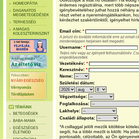
Üdvözöljük a vital.hu oldalain! Ha eddi
HOMEOPÁTIA
érdemes regisztrálnia, mert több népsze
igénybevételéhez juthat hozzá néhány ada
DAGANATOS
részt vehet a nyereményjátékainkon, ho
MEGBETEGEDÉSEK
kérdezhet szakértőinktől, igényelhet hírl
TERHESSÉG
A MAGAS
Email cím:
*
KOLESZTERINSZINT
A jelszó és további információk erre az email 
mindenképpen helyesen kell megadni.
Username:
*
Teljes név vagy az igényelt felhasználónév. C
engedélyezettek.
Vezetéknév:
*
Keresztnév:
*
Neme:
NYÁRI EGÉSZSÉG
Születési dátum:
Vérnyomás
Térdfájdalom
Végzettsége:
Foglalkozása:
TÉMÁINK
Lakhelye:
BETEGSÉGEK
Családi állapota:
BABA-MAMA
*A csillaggal jelölt mezők kitöltése köt
EGÉSZSÉGES
segíti, ha a többi mezőt is kitölti. Ha j
ÉLETMÓD
pontosabb, célzottabb, az Ön igényeine