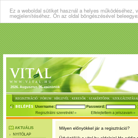
Ez a weboldal sütiket használ a helyes működéséhez, v
megjelenítéséhez. Ön az oldal böngészésével beleegye
2026. Augusztus 06. csütörtök
:
:
:
:
:
REGISZTRÁCIÓ
FÓRUM
HÍRLEVÉL
KERESŐK
SZAKÉRTŐINK
SZOLGÁLTATÁSA
Username:
Password:
Regisztrálni szeretnék!
Elfelejtettem a jelszavam
AKTUÁLIS
Milyen előnyökkel jár a regisztráció?
NYITÓLAP