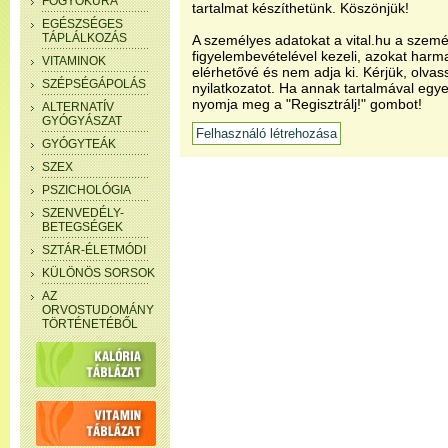
FOGYÓKÚRA
tartalmat készíthetünk. Köszönjük!
EGÉSZSÉGES
TÁPLÁLKOZÁS
A személyes adatokat a vital.hu a szemé
figyelembevételével kezeli, azokat har
VITAMINOK
elérhetővé és nem adja ki. Kérjük, olvas
SZÉPSÉGÁPOLÁS
nyilatkozatot. Ha annak tartalmával egye
nyomja meg a "Regisztrálj!" gombot!
ALTERNATÍV
GYÓGYÁSZAT
GYÓGYTEÁK
SZEX
PSZICHOLÓGIA
SZENVEDÉLY-
BETEGSÉGEK
SZTÁR-ÉLETMÓDI
KÜLÖNÖS SORSOK
AZ
ORVOSTUDOMÁNY
TÖRTÉNETÉBŐL