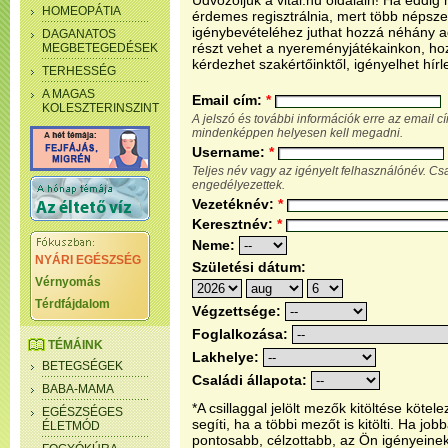
Üdvözöljük a vital.hu oldalain! Ha eddi
HOMEOPÁTIA
érdemes regisztrálnia, mert több népsze
igénybevételéhez juthat hozzá néhány ada
DAGANATOS
részt vehet a nyereményjátékainkon, ho
MEGBETEGEDÉSEK
kérdezhet szakértőinktől, igényelhet hírl
TERHESSÉG
A MAGAS
Email cím:
*
KOLESZTERINSZINT
A jelszó és további információk erre az email 
mindenképpen helyesen kell megadni.
Username:
*
Teljes név vagy az igényelt felhasználónév. C
engedélyezettek.
Vezetéknév:
*
Keresztnév:
*
Neme:
NYÁRI EGÉSZSÉG
Születési dátum:
Vérnyomás
Térdfájdalom
Végzettsége:
Foglalkozása:
TÉMÁINK
Lakhelye:
BETEGSÉGEK
Családi állapota:
BABA-MAMA
*A csillaggal jelölt mezők kitöltése köt
EGÉSZSÉGES
segíti, ha a többi mezőt is kitölti. Ha j
ÉLETMÓD
pontosabb, célzottabb, az Ön igényeine