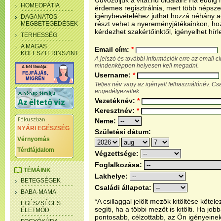
Üdvözöljük a vital.hu oldalain! Ha eddi
HOMEOPÁTIA
érdemes regisztrálnia, mert több népsze
igénybevételéhez juthat hozzá néhány ada
DAGANATOS
részt vehet a nyereményjátékainkon, ho
MEGBETEGEDÉSEK
kérdezhet szakértőinktől, igényelhet hírl
TERHESSÉG
A MAGAS
Email cím:
*
KOLESZTERINSZINT
A jelszó és további információk erre az email 
mindenképpen helyesen kell megadni.
Username:
*
Teljes név vagy az igényelt felhasználónév. C
engedélyezettek.
Vezetéknév:
*
Keresztnév:
*
Neme:
NYÁRI EGÉSZSÉG
Születési dátum:
Vérnyomás
Térdfájdalom
Végzettsége:
Foglalkozása:
TÉMÁINK
Lakhelye:
BETEGSÉGEK
Családi állapota:
BABA-MAMA
*A csillaggal jelölt mezők kitöltése köt
EGÉSZSÉGES
segíti, ha a többi mezőt is kitölti. Ha j
ÉLETMÓD
pontosabb, célzottabb, az Ön igényeine