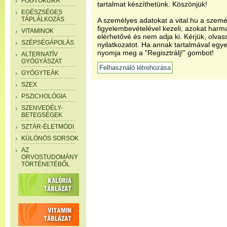
FOGYÓKÚRA
tartalmat készíthetünk. Köszönjük!
EGÉSZSÉGES
TÁPLÁLKOZÁS
A személyes adatokat a vital.hu a szemé
figyelembevételével kezeli, azokat har
VITAMINOK
elérhetővé és nem adja ki. Kérjük, olvas
SZÉPSÉGÁPOLÁS
nyilatkozatot. Ha annak tartalmával egye
nyomja meg a "Regisztrálj!" gombot!
ALTERNATÍV
GYÓGYÁSZAT
GYÓGYTEÁK
SZEX
PSZICHOLÓGIA
SZENVEDÉLY-
BETEGSÉGEK
SZTÁR-ÉLETMÓDI
KÜLÖNÖS SORSOK
AZ
ORVOSTUDOMÁNY
TÖRTÉNETÉBŐL