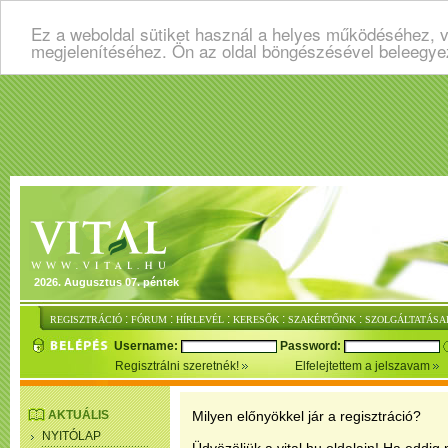
Ez a weboldal sütiket használ a helyes működéséhez, v
megjelenítéséhez. Ön az oldal böngészésével beleegye
2026. Augusztus 07. péntek
:
:
:
:
:
REGISZTRÁCIÓ
FÓRUM
HÍRLEVÉL
KERESŐK
SZAKÉRTŐINK
SZOLGÁLTATÁSA
Username:
Password:
Regisztrálni szeretnék!
Elfelejtettem a jelszavam
AKTUÁLIS
Milyen előnyökkel jár a regisztráció?
NYITÓLAP