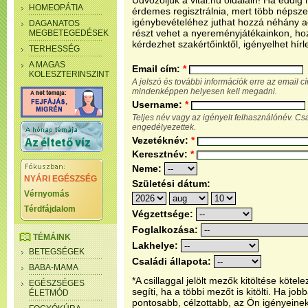
Üdvözöljük a vital.hu oldalain! Ha eddi
HOMEOPÁTIA
érdemes regisztrálnia, mert több népsze
igénybevételéhez juthat hozzá néhány ada
DAGANATOS
részt vehet a nyereményjátékainkon, ho
MEGBETEGEDÉSEK
kérdezhet szakértőinktől, igényelhet hírl
TERHESSÉG
A MAGAS
Email cím:
*
KOLESZTERINSZINT
A jelszó és további információk erre az email 
mindenképpen helyesen kell megadni.
Username:
*
Teljes név vagy az igényelt felhasználónév. C
engedélyezettek.
Vezetéknév:
*
Keresztnév:
*
Neme:
NYÁRI EGÉSZSÉG
Születési dátum:
Vérnyomás
Térdfájdalom
Végzettsége:
Foglalkozása:
TÉMÁINK
Lakhelye:
BETEGSÉGEK
Családi állapota:
BABA-MAMA
*A csillaggal jelölt mezők kitöltése köt
EGÉSZSÉGES
segíti, ha a többi mezőt is kitölti. Ha j
ÉLETMÓD
pontosabb, célzottabb, az Ön igényeine