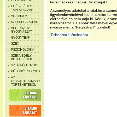
FOGYÓKÚRA
tartalmat készíthetünk. Köszönjük!
EGÉSZSÉGES
TÁPLÁLKOZÁS
A személyes adatokat a vital.hu a szemé
figyelembevételével kezeli, azokat har
VITAMINOK
elérhetővé és nem adja ki. Kérjük, olvas
SZÉPSÉGÁPOLÁS
nyilatkozatot. Ha annak tartalmával egye
nyomja meg a "Regisztrálj!" gombot!
ALTERNATÍV
GYÓGYÁSZAT
GYÓGYTEÁK
SZEX
PSZICHOLÓGIA
SZENVEDÉLY-
BETEGSÉGEK
SZTÁR-ÉLETMÓDI
KÜLÖNÖS SORSOK
AZ
ORVOSTUDOMÁNY
TÖRTÉNETÉBŐL