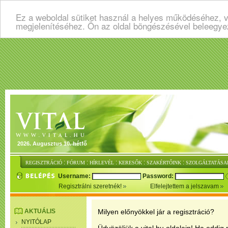
Ez a weboldal sütiket használ a helyes működéséhez, v
megjelenítéséhez. Ön az oldal böngészésével beleegye
2026. Augusztus 10. hétfő
:
:
:
:
:
REGISZTRÁCIÓ
FÓRUM
HÍRLEVÉL
KERESŐK
SZAKÉRTŐINK
SZOLGÁLTATÁSA
Username:
Password:
Regisztrálni szeretnék!
Elfelejtettem a jelszavam
AKTUÁLIS
Milyen előnyökkel jár a regisztráció?
NYITÓLAP