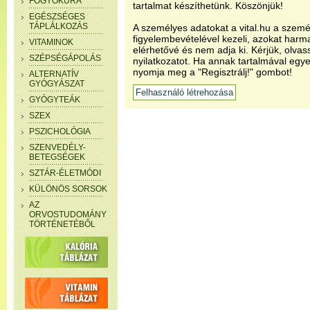
FOGYÓKÚRA
tartalmat készíthetünk. Köszönjük!
EGÉSZSÉGES
TÁPLÁLKOZÁS
A személyes adatokat a vital.hu a szemé
figyelembevételével kezeli, azokat har
VITAMINOK
elérhetővé és nem adja ki. Kérjük, olvas
SZÉPSÉGÁPOLÁS
nyilatkozatot. Ha annak tartalmával egye
nyomja meg a "Regisztrálj!" gombot!
ALTERNATÍV
GYÓGYÁSZAT
GYÓGYTEÁK
SZEX
PSZICHOLÓGIA
SZENVEDÉLY-
BETEGSÉGEK
SZTÁR-ÉLETMÓDI
KÜLÖNÖS SORSOK
AZ
ORVOSTUDOMÁNY
TÖRTÉNETÉBŐL