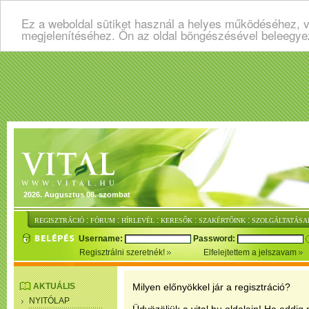
Ez a weboldal sütiket használ a helyes működéséhez, v
megjelenítéséhez. Ön az oldal böngészésével beleegye
2026. Augusztus 08. szombat
:
:
:
:
:
REGISZTRÁCIÓ
FÓRUM
HÍRLEVÉL
KERESŐK
SZAKÉRTŐINK
SZOLGÁLTATÁSA
Username:
Password:
Regisztrálni szeretnék!
Elfelejtettem a jelszavam
AKTUÁLIS
Milyen előnyökkel jár a regisztráció?
NYITÓLAP