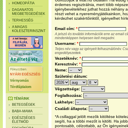
Üdvözöljük a vital.hu oldalain! Ha eddi
HOMEOPÁTIA
érdemes regisztrálnia, mert több népsze
igénybevételéhez juthat hozzá néhány ada
DAGANATOS
részt vehet a nyereményjátékainkon, ho
MEGBETEGEDÉSEK
kérdezhet szakértőinktől, igényelhet hírl
TERHESSÉG
A MAGAS
Email cím:
*
KOLESZTERINSZINT
A jelszó és további információk erre az email 
mindenképpen helyesen kell megadni.
Username:
*
Teljes név vagy az igényelt felhasználónév. C
engedélyezettek.
Vezetéknév:
*
Keresztnév:
*
Neme:
NYÁRI EGÉSZSÉG
Születési dátum:
Vérnyomás
Térdfájdalom
Végzettsége:
Foglalkozása:
TÉMÁINK
Lakhelye:
BETEGSÉGEK
Családi állapota:
BABA-MAMA
*A csillaggal jelölt mezők kitöltése köt
EGÉSZSÉGES
segíti, ha a többi mezőt is kitölti. Ha j
ÉLETMÓD
pontosabb, célzottabb, az Ön igényeine