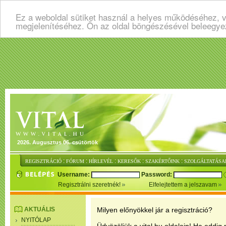
Ez a weboldal sütiket használ a helyes működéséhez, v
megjelenítéséhez. Ön az oldal böngészésével beleegye
2026. Augusztus 06. csütörtök
:
:
:
:
:
REGISZTRÁCIÓ
FÓRUM
HÍRLEVÉL
KERESŐK
SZAKÉRTŐINK
SZOLGÁLTATÁSA
Username:
Password:
Regisztrálni szeretnék!
Elfelejtettem a jelszavam
AKTUÁLIS
Milyen előnyökkel jár a regisztráció?
NYITÓLAP