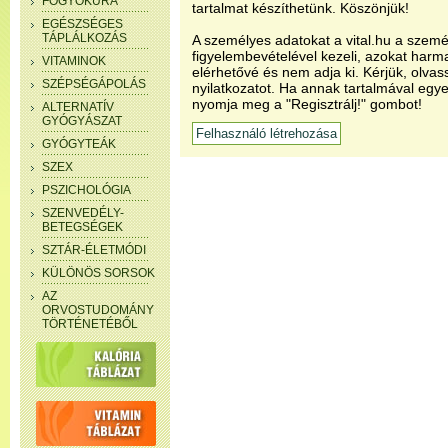
FOGYÓKÚRA
tartalmat készíthetünk. Köszönjük!
EGÉSZSÉGES
TÁPLÁLKOZÁS
A személyes adatokat a vital.hu a szemé
figyelembevételével kezeli, azokat har
VITAMINOK
elérhetővé és nem adja ki. Kérjük, olvas
SZÉPSÉGÁPOLÁS
nyilatkozatot. Ha annak tartalmával egye
nyomja meg a "Regisztrálj!" gombot!
ALTERNATÍV
GYÓGYÁSZAT
GYÓGYTEÁK
SZEX
PSZICHOLÓGIA
SZENVEDÉLY-
BETEGSÉGEK
SZTÁR-ÉLETMÓDI
KÜLÖNÖS SORSOK
AZ
ORVOSTUDOMÁNY
TÖRTÉNETÉBŐL