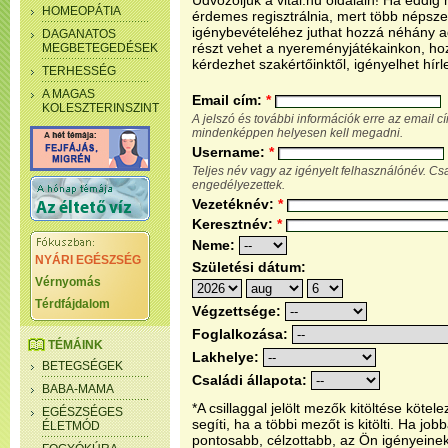
Üdvözöljük a vital.hu oldalain! Ha eddi
HOMEOPÁTIA
érdemes regisztrálnia, mert több népsze
igénybevételéhez juthat hozzá néhány ada
DAGANATOS
részt vehet a nyereményjátékainkon, ho
MEGBETEGEDÉSEK
kérdezhet szakértőinktől, igényelhet hírl
TERHESSÉG
A MAGAS
Email cím:
*
KOLESZTERINSZINT
A jelszó és további információk erre az email 
mindenképpen helyesen kell megadni.
Username:
*
Teljes név vagy az igényelt felhasználónév. C
engedélyezettek.
Vezetéknév:
*
Keresztnév:
*
Neme:
NYÁRI EGÉSZSÉG
Születési dátum:
Vérnyomás
Térdfájdalom
Végzettsége:
Foglalkozása:
TÉMÁINK
Lakhelye:
BETEGSÉGEK
Családi állapota:
BABA-MAMA
*A csillaggal jelölt mezők kitöltése köt
EGÉSZSÉGES
segíti, ha a többi mezőt is kitölti. Ha j
ÉLETMÓD
pontosabb, célzottabb, az Ön igényeine