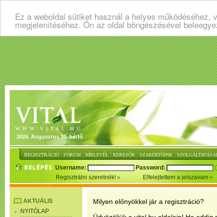
Ez a weboldal sütiket használ a helyes működéséhez, v
megjelenítéséhez. Ön az oldal böngészésével beleegye
2026. Augusztus 10. hétfő
:
:
:
:
:
REGISZTRÁCIÓ
FÓRUM
HÍRLEVÉL
KERESŐK
SZAKÉRTŐINK
SZOLGÁLTATÁSA
Username:
Password:
Regisztrálni szeretnék!
Elfelejtettem a jelszavam
AKTUÁLIS
Milyen előnyökkel jár a regisztráció?
NYITÓLAP