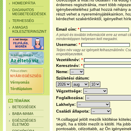
Üdvözöljük a vital.hu oldalain! Ha eddi
HOMEOPÁTIA
érdemes regisztrálnia, mert több népsze
igénybevételéhez juthat hozzá néhány ada
DAGANATOS
részt vehet a nyereményjátékainkon, ho
MEGBETEGEDÉSEK
kérdezhet szakértőinktől, igényelhet hírl
TERHESSÉG
A MAGAS
Email cím:
*
KOLESZTERINSZINT
A jelszó és további információk erre az email 
mindenképpen helyesen kell megadni.
Username:
*
Teljes név vagy az igényelt felhasználónév. C
engedélyezettek.
Vezetéknév:
*
Keresztnév:
*
Neme:
NYÁRI EGÉSZSÉG
Születési dátum:
Vérnyomás
Térdfájdalom
Végzettsége:
Foglalkozása:
TÉMÁINK
Lakhelye:
BETEGSÉGEK
Családi állapota:
BABA-MAMA
*A csillaggal jelölt mezők kitöltése köt
EGÉSZSÉGES
segíti, ha a többi mezőt is kitölti. Ha j
ÉLETMÓD
pontosabb, célzottabb, az Ön igényeine