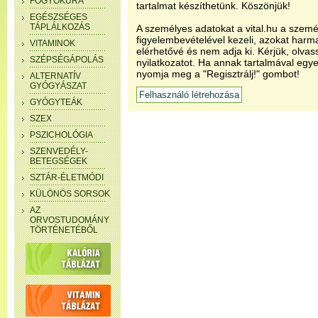
FOGYÓKÚRA
tartalmat készíthetünk. Köszönjük!
EGÉSZSÉGES
TÁPLÁLKOZÁS
A személyes adatokat a vital.hu a szemé
figyelembevételével kezeli, azokat har
VITAMINOK
elérhetővé és nem adja ki. Kérjük, olvas
SZÉPSÉGÁPOLÁS
nyilatkozatot. Ha annak tartalmával egye
nyomja meg a "Regisztrálj!" gombot!
ALTERNATÍV
GYÓGYÁSZAT
GYÓGYTEÁK
SZEX
PSZICHOLÓGIA
SZENVEDÉLY-
BETEGSÉGEK
SZTÁR-ÉLETMÓDI
KÜLÖNÖS SORSOK
AZ
ORVOSTUDOMÁNY
TÖRTÉNETÉBŐL