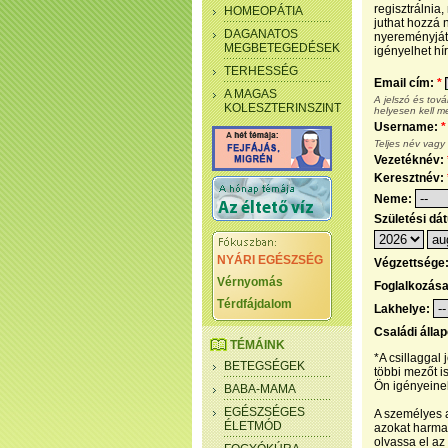
regisztrálnia
HOMEOPÁTIA
juthat hozzá n
DAGANATOS
nyereményjáté
MEGBETEGEDÉSEK
igényelhet hír
TERHESSÉG
Email cím:
*
A MAGAS
A jelszó és tov
KOLESZTERINSZINT
helyesen kell m
Username:
*
Teljes név vagy
Vezetéknév:
Keresztnév:
Neme:
Születési dá
NYÁRI EGÉSZSÉG
Végzettsége
Vérnyomás
Foglalkozás
Térdfájdalom
Lakhelye:
Családi álla
TÉMÁINK
*A csillaggal
BETEGSÉGEK
többi mezőt i
Ön igényeinek
BABA-MAMA
EGÉSZSÉGES
A személyes a
ÉLETMÓD
azokat harmad
olvassa el az