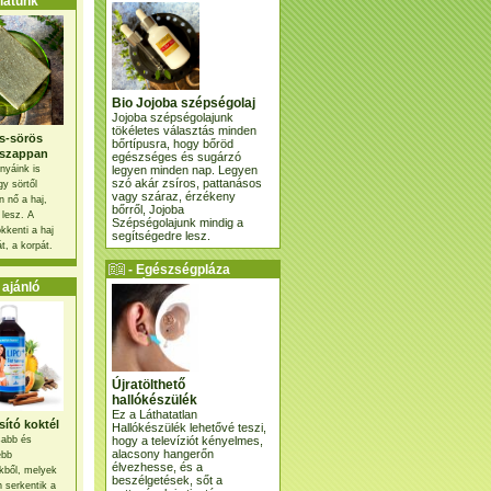
atunk
Bio Jojoba szépségolaj
Jojoba szépségolajunk
tökéletes választás minden
s-sörös
bőrtípusra, hogy bőröd
szappan
egészséges és sugárzó
legyen minden nap. Legyen
nyáink is
szó akár zsíros, pattanásos
gy sörtől
vagy száraz, érzékeny
 nő a haj,
bőrről, Jojoba
 lesz. A
Szépségolajunk mindig a
kkenti a haj
segítségedre lesz.
t, a korpát.
- Egészségpláza
ajánlatunk -
ajánló
Újratölthető
hallókészülék
Ez a Láthatatlan
ító koktél
Hallókészülék lehetővé teszi,
hogy a televíziót kényelmes,
osabb és
alacsony hangerőn
ebb
élvezhesse, és a
kből, melyek
beszélgetések, sőt a
 serkentik a