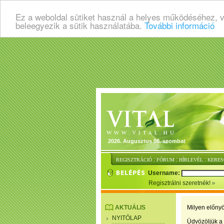
Ez a weboldal sütiket használ a helyes működéséhez, 
beleegyezik a sütik használatába.
További információ
2026. Augusztus 08. szombat
:
:
:
REGISZTRÁCIÓ
FÓRUM
HÍRLEVÉL
KERES
Username:
Regisztrálni szeretnék!
AKTUÁLIS
Milyen előnyö
NYITÓLAP
Üdvözöljük a 