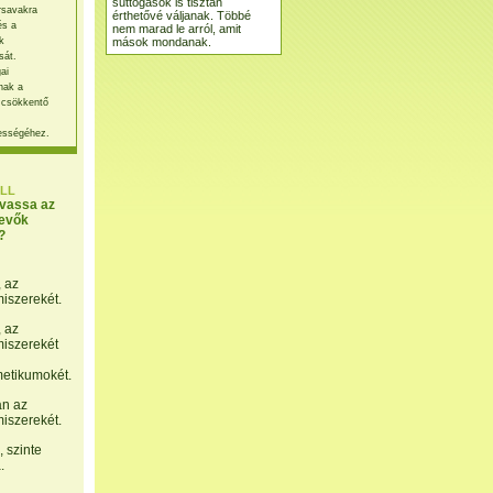
suttogások is tisztán
rsavakra
érthetővé váljanak. Többé
és a
nem marad le arról, amit
mások mondanak.
k
sát.
ai
nak a
 csökkentő
ességéhez.
LL
lvassa az
evők
?
, az
miszerekét.
, az
miszerekét
etikumokét.
án az
miszerekét.
 szinte
.