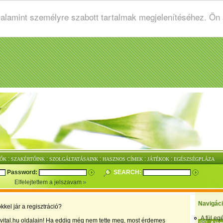
valamint személyre szabott tartalmak megjelenítéséhez. Ön
:
:
:
:
:
ŐK
SZAKÉRTŐINK
SZOLGÁLTATÁSAINK
HASZNOS CÍMEK
JÁTÉKOK
EGÉSZSÉGPLÁZA
Password:
SEARCH:
Elfelejtettem a jelszavam
Navigác
kkel jár a regisztráció?
A fül e
vital.hu oldalain! Ha eddig még nem tette meg, most érdemes