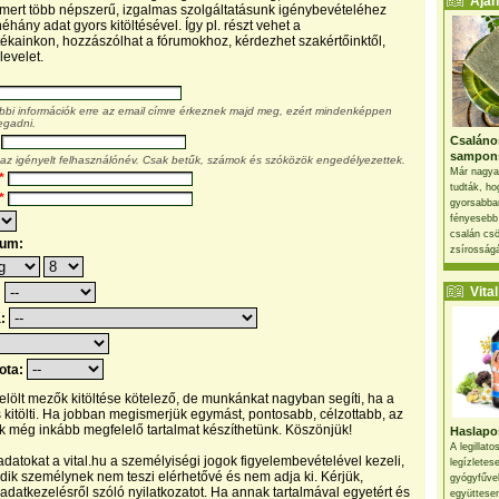
Ajánl
, mert több népszerű, izgalmas szolgáltatásunk igénybevételéhez
éhány adat gyors kitöltésével. Így pl. részt vehet a
kainkon, hozzászólhat a fórumokhoz, kérdezhet szakértőinktől,
levelet.
ábbi információk erre az email címre érkeznek majd meg, ezért mindenképpen
egadni.
Csaláno
sampon
 az igényelt felhasználónév. Csak betűk, számok és szóközök engedélyezettek.
Már nagya
*
tudták, ho
*
gyorsabban
fényesebb
csalán csö
tum:
zsírosságá
Vital 
:
a:
pota:
 jelölt mezők kitöltése kötelező, de munkánkat nagyban segíti, ha a
s kitölti. Ha jobban megismerjük egymást, pontosabb, célzottabb, az
 még inkább megfelelő tartalmat készíthetünk. Köszönjük!
Haslapos
A legillat
datokat a vital.hu a személyiségi jogok figyelembevételével kezeli,
legízletes
ik személynek nem teszi elérhetővé és nem adja ki. Kérjük,
gyógyfűve
 adatkezelésről szóló nyilatkozatot. Ha annak tartalmával egyetért és
együttesen