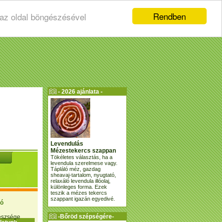
Rendben
 az oldal böngészésével
- 2026 ajánlata -
Levendulás
Mézestekercs szappan
Tökéletes választás, ha a
levendula szerelmese vagy.
Tápláló méz, gazdag
sheavaj-tartalom, nyugtató,
relaxáló levendula illóolaj,
különleges forma. Ezek
teszik a mézes tekercs
szappant igazán egyedivé.
ió
-Bőröd szépségére-
gészsége