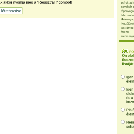
ak akkor nyomja meg a "Regisztrálj!" gombot!
zsírok zsí
bomlását 
tápanyago
felszívódá
Hatóanyag
hozzájárul
testtömeg
étrend
eredmény
PO
Ön elo
összet
listáját
Igen
élel
Igen
élel
és a
kozm
Ritk
élel
Nem,
soha